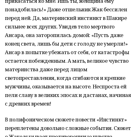
прикасаться ко мне. Ишь ты, женщина ему
понадобилась!» Даже отшельник Жак бессилен
перед ней. Да, материнский инстинкт в Шакире
сильнее всех других. Увидев тело мертвого
Ансара, она заторопилась домой: «Пусть даже
конец света, лишь бы дети с голоду не умерли!»
Ансар в попытке убежать от себя, от катастрофы
остается побежденным. А мать, великое чувство
материнства даже перед лицом
светопреставления, когда сгибаются и крепкие
мужчины, оказывается на высоте. Неспроста ей
пели славу в великих эпосах и дастанах, начиная
с древних времен!
В полифоническом сюжете повести «Инстинкт»
переплетены довольно сложные события. Сюжет
о Жаке вызывает противоречивые чувства.