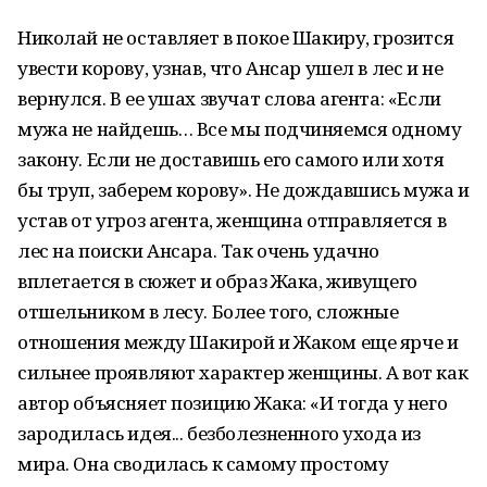
Николай не оставляет в покое Шакиру, грозится
увести корову, узнав, что Ансар ушел в лес и не
вернулся. В ее ушах звучат слова агента: «Если
мужа не найдешь… Все мы подчиняемся одному
закону. Если не доставишь его самого или хотя
бы труп, заберем корову». Не дождавшись мужа и
устав от угроз агента, женщина отправляется в
лес на поиски Ансара. Так очень удачно
вплетается в сюжет и образ Жака, живущего
отшельником в лесу. Более того, сложные
отношения между Шакирой и Жаком еще ярче и
сильнее проявляют характер женщины. А вот как
автор объясняет позицию Жака: «И тогда у него
зародилась идея... безболезненного ухода из
мира. Она сводилась к самому простому