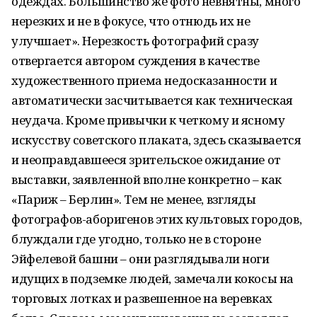
одеждах. Большинство же фото невнятны, много
нерезких и не в фокусе, что отнюдь их не
улучшает». Нерезкость фотографий сразу
отвергается автором суждения в качестве
художественного приема недосказанности и
автоматически засчитывается как техническая
неудача. Кроме привычки к четкому и ясному
искусству советского плаката, здесь сказывается
и неоправдавшееся зрительское ожидание от
выставки, заявленной вполне конкретно – как
«Париж – Берлин». Тем не менее, взгляды
фотографов-аборигенов этих культовых городов,
блуждали где угодно, только не в стороне
Эйфелевой башни – они разглядывали ноги
идущих в подземке людей, замечали кокосы на
торговых лотках и развешенное на веревках