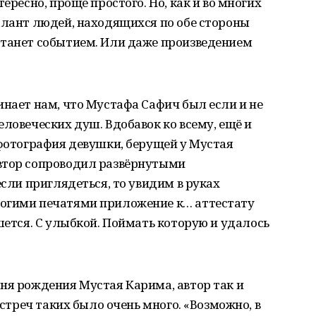
ересно, проще простого. Но, как и во многих
алант людей, находящихся по обе стороны
станет событием. Или даже произведением
инает нам, что Мустафа Сафич был если и не
еловеческих душ. Вдобавок ко всему, ещё и
 фотография девушки, берущей у Мустая
втор сопроводил развёрнутыми
если приглядеться, то увидим в руках
ногими печатями приложение к… аттестату
шется. С улыбкой. Поймать которую и удалось
ня рождения Мустая Карима, автор так и
встреч таких было очень много. «Возможно, в