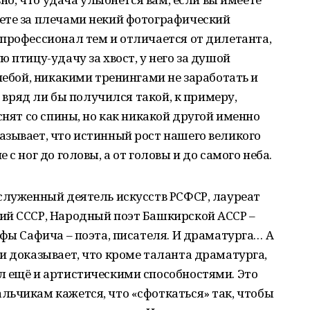
ете за плечами некий фотографический
профессионал тем и отличается от дилетанта,
 птицу-удачу за хвост, у него за душой
чебой, никакими тренингами не заработать и
о вряд ли бы получился такой, к примеру,
снят со спины, но как никакой другой именно
азывает, что истинный рост нашего великого
с ног до головы, а от головы и до самого неба.
служенный деятель искусств РСФСР, лауреат
ий СССР, Народный поэт Башкирской АССР –
афы Сафича – поэта, писателя. И драматурга… А
и доказывает, что кроме таланта драматурга,
л ещё и артистическими способностями. Это
льчикам кажется, что «сфоткаться» так, чтобы