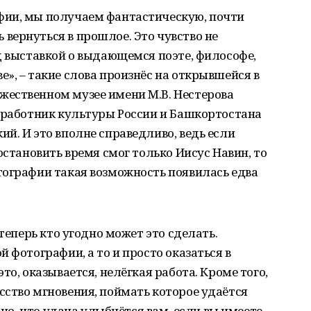
фии, мы получаем фантастическую, почти
вернуться в прошлое. Это чувство не
д выставкой о выдающемся поэте, философе,
», – такие слова произнёс на открывшейся в
ественном музее имени М.В. Нестерова
й работник культуры России и Башкортостана
й. И это вполне справедливо, ведь если
остановить время смог только Иисус Навин, то
тографии такая возможность появилась едва
 теперь кто угодно может это сделать.
 фотографии, а то и просто оказаться в
то, оказывается, нелёгкая работа. Кроме того,
ство мгновения, поймать которое удаётся
ьно, что удача улыбнётся вам, если вы имеете