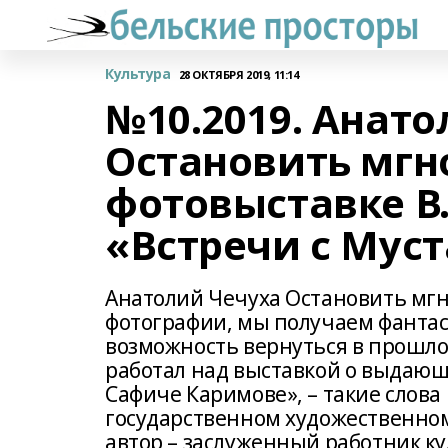
Культура
28 ОКТЯБРЯ 2019, 11:14
№10.2019. Анато
Остановить мгн
фотовыставке В
«Встречи с Мус
Анатолий Чечуха Остановить мг
фотографии, мы получаем фанта
возможность вернуться в прошлое
работал над выставкой о выдающ
Сафиче Каримове», – такие слов
государственном художественном
автор – заслуженный работник к