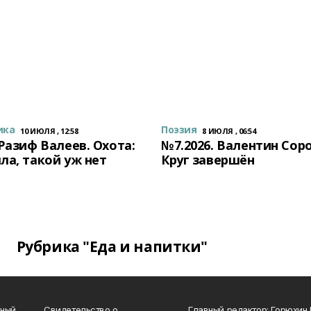
ика
Поэзия
10 ИЮЛЯ , 12:58
8 ИЮЛЯ , 06:54
 Разиф Валеев. Охота:
№7.2026. Валентин Сор
ла, такой уж нет
Круг завершён
Рубрика "Еда и напитки"
нный
Свидетельство о
Главный редактор: Горюхин