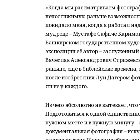
«Когда мы рассматриваем фотогра
непостижимую раньше возможность 
покидало меня, когда я работал на
мудреце – Мустафе Сафиче Каримове
Башкирском государственном худож
экспозиции её автор – заслуженны
Вячеслав Александрович Стрижевски
раньше, ещё в библейские времена, 
после изобретения Луи Дагером фо
ли не у каждого.
Из чего абсолютно не вытекает, что
Подготовиться к одной единственной
нужном месте и в нужную минуту – э
документальная фотография – искус
далеко не всем. И вовсе не обязател