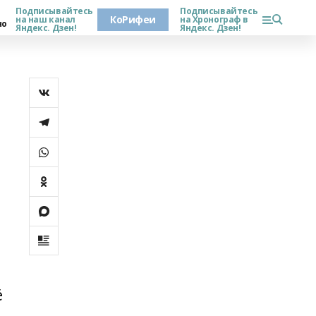
Подписывайтесь
Подписывайтесь
КоРифеи
на наш канал
на Хронограф в
но
Яндекс. Дзен!
Яндекс. Дзен!
ё