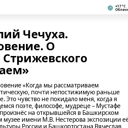
+17 °С
Облач
лий Чечуха.
овение. О
. Стрижевского
таем»
новение «Когда мы рассматриваем
стическую, почти непостижимую раньше
. Это чувство не покидало меня, когда я
емся поэте, философе, мудреце – Мустафе
а произнёс на открывшейся в Башкирском
 музее имени М.В. Нестерова экспозиции е
ультуры России и Башкортостана Вячеслав