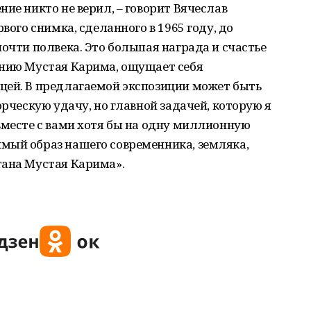
ие никто не верил, – говорит Вячеслав
вого снимка, сделанного в 1965 году, до
почти полвека. Это большая награда и счастье
ению Мустая Карима, ощущает себя
цей. В предлагаемой экспозиции может быть
орческую удачу, но главной задачей, которую я
вместе с вами хотя бы на одну миллионную
мый образ нашего современника, земляка,
тана Мустая Карима».