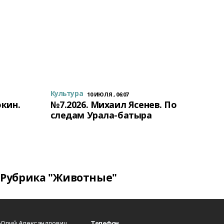
Культура
10 ИЮЛЯ , 06:07
окин.
№7.2026. Михаил Ясенев. По
следам Урала-батыра
Рубрика "Животные"
 Юрий Александрович
Телефон