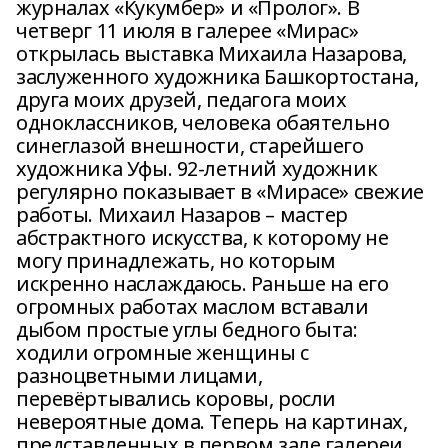
журналах «Кукумбер» и «Пролог». В
четверг 11 июля в галерее «Мирас»
открылась выставка Михаила Назарова,
заслуженного художника Башкортостана,
друга моих друзей, педагога моих
одноклассников, человека обаятельно
синеглазой внешности, старейшего
художника Уфы. 92-летний художник
регулярно показывает в «Мирасе» свежие
работы. Михаил Назаров – мастер
абстрактного искусства, к которому не
могу принадлежать, но которым
искренно наслаждаюсь. Раньше на его
огромных работах маслом вставали
дыбом простые углы бедного быта:
ходили огромные женщины с
разноцветными лицами,
перевёртывались коровы, росли
невероятные дома. Теперь на картинах,
представленных в первом зале галереи,