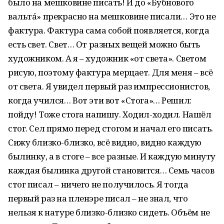
было на мешковине писать! И до «Бубнового
вальтá» прекрасно на мешковине писали… Это не
фактура. Фактура сама собой появляется, когда
есть свет. Свет… От разных вещей можно быть
художником. А я – художник «от света». Светом
рисую, поэтому фактура мерцает. Для меня – всё
от света. Я увидел первый раз импрессионистов,
когда учился… Вот эти вот «Стога»… Решил:
пойду! Тоже стога напишу. Ходил-ходил. Нашёл
стог. Сел прямо перед стогом и начал его писать.
Сижу близко-близко, всё видно, видно каждую
былинку, а в стоге – все разные. И каждую минуту
каждая былинка другой становится… Семь часов
стог писал – ничего не получилось. Я тогда
первый раз на пленэре писал – не знал, что
нельзя к натуре близко-близко сидеть. Объём не