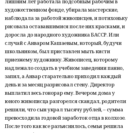
лишним лет работала подсобным рабочим в
художественном фонде, убирала мастерские,
наблюдала за работой живописцев, и потихоньку
рисовала остававшимися после них красками, и
доросла до народного художника БАССР. Или
случай с Анваром Кашаевым, который, будучи
школьником, был приставлен мыть кисти
приезжему художнику. Живописец, которому
надлежало создать в учебном заведении панно,
запил, а Анвар старательно приходил каждый
день и за месяц разрисовал стену. Директор
выплатил весь гонорар ему. Вечером дома у
юного живописца разгорелся скандал, родители
решили, что сын украл тысячу рублей, – сумма
превосходила годовой заработок отца в колхозе.
После того как все разъяснилось, семья решила