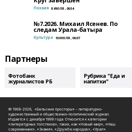
Круг завершён
Поэзия
8 ИЮЛЯ , 06:54
№7.2026. Михаил Ясенев. По
следам Урала-батыра
Культура
10 ИЮЛЯ , 06:07
Партнеры
Фотобанк
Рубрика "Еда и
журналистов РБ
напитки"
© 1998-2026, «Бельские просторы» - литературно-
художественный и общественно-политический журнал.
Издается с декабря 1998 года. Относится к категории
«литературных толстяков», таких, как «Новый мир», «Наш
современник», «Знамя», «Дружба народов», «Урал».