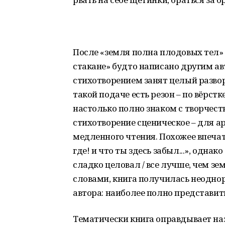
После «земля полна плодовых тел» 
стакане» будто написано другим а
стихотворением занят целый развор
такой подаче есть резон – по вёрстк
настолько полно знаком с творчеств
стихотворение сценическое – для а
медленного чтения. Похожее впечат
где! и что ты здесь забыл...», однак
сладко целовал / все лучше, чем з
словами, книга получилась неоднор
автора: наиболее полно представить
Тематически книга оправдывает назв