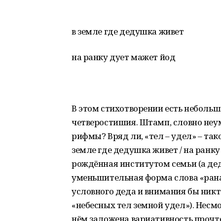
в земле где дедушка живет
на ранку дует мажет йод
В этом стихотворении есть небольш
четверостишия. Штамп, словно неум
рифмы? Вряд ли, «тел – удел» – тако
земле где дедушка живет / на ранку
рождённая институтом семьи (а дед
уменьшительная форма слова «рана»
условного деда и внимания бы никт
«небесных тел земной удел»). Несм
нём заложена вариативность прочте