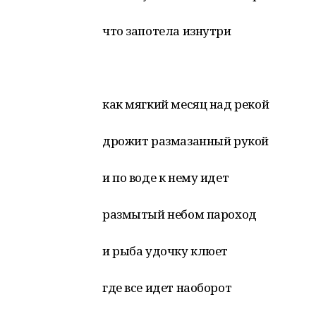
что запотела изнутри
как мягкий месяц над рекой
дрожит размазанный рукой
и по воде к нему идет
размытый небом пароход
и рыба удочку клюет
где все идет наоборот