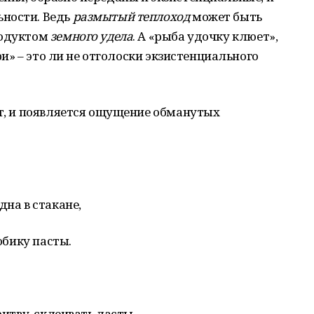
ности. Ведь
размытый теплоход
может быть
родуктом
земного удела
. А «рыба удочку клюет»,
три» – это ли не отголоски экзистенциального
ет, и появляется ощущение обманутых
дна в стакане,
тюбику пасты.
бритву, склеивать ласты…