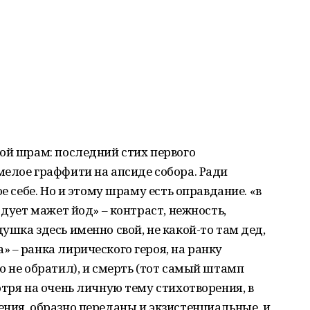
ой шрам: последний стих первого
елое граффити на апсиде собора. Ради
е себе. Но и этому шраму есть оправдание. «в
 дует мажет йод» – контраст, нежность,
ушка здесь именно свой, не какой-то там дед,
 – ранка лирического героя, на ранку
о не обратил), и смерть (тот самый штамп
отря на очень личную тему стихотворения, в
ния, образно переданы и экзистенциальные, и