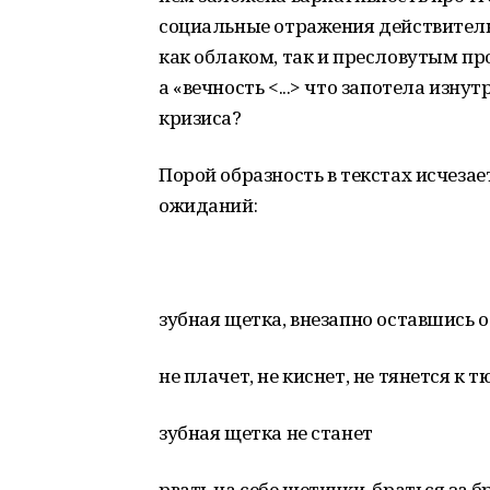
социальные отражения действитель
как облаком, так и пресловутым п
а «вечность <...> что запотела изну
кризиса?
Порой образность в текстах исчеза
ожиданий:
зубная щетка, внезапно оставшись о
не плачет, не киснет, не тянется к 
зубная щетка не станет
рвать на себе щетинки, браться за 