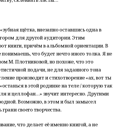
«зубная щётка, внезапно оставшись одна в
втором для другой аудитории. Этим
от книги, причём в альбомной ориентации. В
е понимаешь, что будет нечто иного толка. Я не
ом М. Плотниковой, но похоже, что это
ртистичной подачи, не для заданного тона
ление производит и стихотворение «ах, вот ты
о «останься в этой родинке на теле / которую так
емля и целлофан…» звучит интересно. Другими
одной. Возможно, в этом и был замысел
 грани своего творчества.
ание, что делает её именно книгой, а не