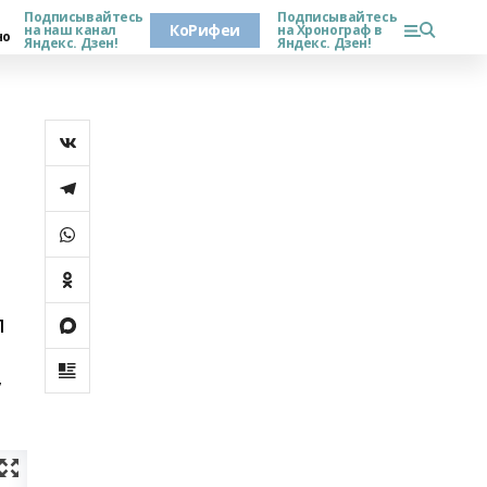
Подписывайтесь
Подписывайтесь
КоРифеи
на наш канал
на Хронограф в
но
Яндекс. Дзен!
Яндекс. Дзен!
л
,