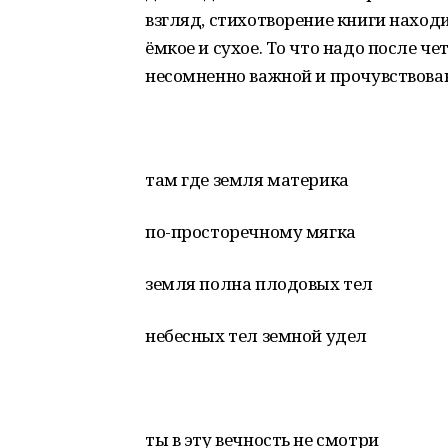
взгляд, стихотворение книги находи
ёмкое и сухое. То что надо после 
несомненно важной и прочувствован
там где земля материка
по-просторечному мягка
земля полна плодовых тел
небесных тел земной удел
ты в эту вечность не смотри