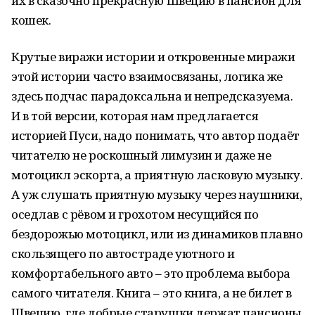
их в сказочно прекрасную Швецию в пансион для
кошек.
Крутые виражи истории и откровенные миражи
этой истории часто взаимосвязаны, логика же
здесь подчас парадоксальна и непредсказуема.
И в той версии, которая нам предлагается
историей Пуси, надо понимать, что автор подаёт
читателю не роскошный лимузин и даже не
мотоцикл эскорта, а приятную ласковую музыку.
А уж слушать приятную музыку через наушники,
оседлав с рёвом и грохотом несущийся по
бездорожью мотоцикл, или из динамиков плавно
скользящего по автостраде уютного и
комфортабельного авто – это проблема выбора
самого читателя. Книга – это книга, а не билет в
Швецию, где добрые старушки держат пансионы