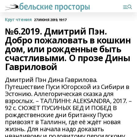
Круг чтения
27 ИЮНЯ 2019, 19:17
№6.2019. Дмитрий Пэн.
Добро пожаловать в кошкин
дом, или рожденные быть
счастливыми. О прозе Дины
Гавриловой
Дмитрий Пэн Дина Гаврилова.
Путешествие Пуси Югорской из Сибири в
Эстонию. Аллегорическая сказка для
взрослых. – ТАЛЛИНН: ALEKSANDRA, 2017. –
92 с. СЮЖЕТ ПУСИНЫХ БЕД И ПОБЕД В
рождественские дни британку Пусю
привозят в Таллинн, где её ждёт новая
жизнь. Для начала надо доказать
чванливому и родовитому персидскому