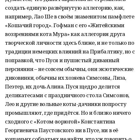
создать единую развёрнутую аллегорию, как,
например, Лао Ше в своём знаменитом памфлете
«Кошачий город». Гофман с его «Житейскими
воззрениями кота Мура» как аллегория друга
творческой личности здесь ближе, и не только по
традиции немецких влияний на Прибалтику, но с
поправкой, что Пуся и пушистый диванный
персиянин – не совсем обычны, они экзотические
диковинки, обычны их хозяева Симсоны, Лиза,
Пеэтер, их дочь Алина. Пуся щедро делится
деликатесами с праздничного стола Симсонов,
Лео и другие вольные коты-дачники попросту
промышляют, где придётся. Но и близко ничего
сходного с «Котом-ворюгой» Константина
Георгиевича Паустовского ни в Пусе, ни в её
кошачьих собратьях не найти, что уж говорить о