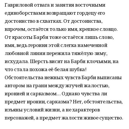
Гавриловой отвага и занятия восточными
единоборствами возвращают гордецу его
достоинство в схватках. От достоинства,
впрочем, остаётся только имя, крепкое словцо.
От красоты Барби тоже остаётся лишь слово,
имя, ведь героиня этой слегка намеченной
любовной линии пережила тяжёлую зиму,
исхудала. Шерсть висит на Барби клочьями, на
что стала похожа её белая шубка!
Обстоятельства нежных чувств Барби выписаны
автором на грани между жгучей жалостью,
иронией и сарказмом… Однако чувства ли
предмет иронии, сарказма? Нет, обстоятельства,
изъяны условий жизни, а не характеров
персонажей, а предмет жалости живое существо.