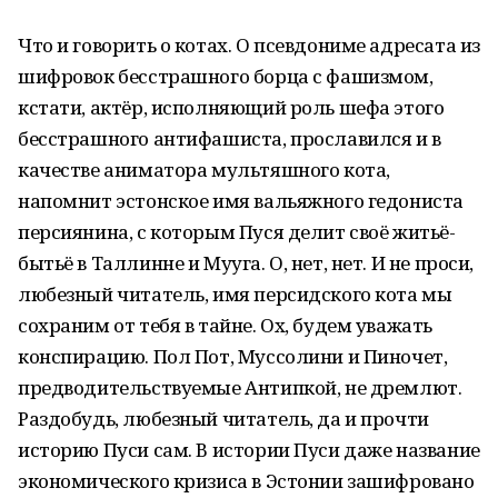
Что и говорить о котах. О псевдониме адресата из
шифровок бесстрашного борца с фашизмом,
кстати, актёр, исполняющий роль шефа этого
бесстрашного антифашиста, прославился и в
качестве аниматора мультяшного кота,
напомнит эстонское имя вальяжного гедониста
персиянина, с которым Пуся делит своё житьё-
бытьё в Таллинне и Мууга. О, нет, нет. И не проси,
любезный читатель, имя персидского кота мы
сохраним от тебя в тайне. Ох, будем уважать
конспирацию. Пол Пот, Муссолини и Пиночет,
предводительствуемые Антипкой, не дремлют.
Раздобудь, любезный читатель, да и прочти
историю Пуси сам. В истории Пуси даже название
экономического кризиса в Эстонии зашифровано