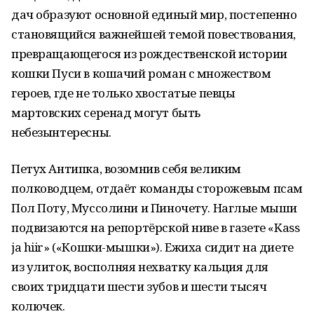
дач образуют основной единый мир, постепенно
становящийся важнейшей темой повествования,
превращающегося из рождественской истории
кошки Пуси в кошачий роман с множеством
героев, где не только хвостатые певцы
мартовских серенад могут быть
небезынтересны.
Петух Антипка, возомнив себя великим
полководцем, отдаёт команды сторожевым псам
Пол Поту, Муссолини и Пиночету. Наглые мыши
подвизаются на репортёрской ниве в газете «Kass
ja hiir» («Кошки-мышки»). Ежиха сидит на диете
из улиток, восполняя нехватку кальция для
своих тридцати шести зубов и шести тысяч
колючек.