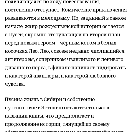
появляющаяся по ходу повествования,
постепенно отступает. Комические приключения
развиваются в мелодраму. Но, заданный в самом
начале, жанр рождественской истории остаётся
с Пусей, скромно отступающей на второй план
перед новым героем – чёрным котом в белых
носочках Лео. Лео, совсем недавно числившийся
антигероем, соперником чванливого и ленивого
диванного перса, в финале начинает лидировать
и как герой авантюры, и как герой любовного
чувства.
Пусина жизнь в Сибири и собственно
путешествие в Эстонию остаются только в
названии книги, что предполагает и
продолжение истории, тянущей по своему