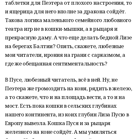
таблетки для Пеэтера от плохого настроения, то
и ящерица для него вполне за дракона сойдёт.
Такова логика маленького семейного любовного
театра игр не в кошки-мышки, а в рыцаря и
прекрасную даму. А что еще делать бедной Лизе
на берегах Балтии? Опять, скажете, любезные
мои читатели, ирония на грани с сарказмом, а
где же обещанная сентиментальность?
В Пусе, любезный читатель, всё в ней. Ну, не
Пеэтера же громоздить на коня, рядить в железо,
а то скажете, что и на площадь вести, а то и на
мост. Есть пока кошки в сельских глубинах
нашего континента, из коих глубин Лиза Пусю в
Европу вывезла. Кошка Пуся и за рыцаря
железного на коне сойдёт. А мы умиляться