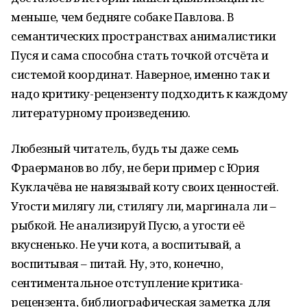
меньше, чем бедняге собаке Павлова. В
семантических пространствах анималистики
Пуся и сама способна стать точкой отсчёта и
системой координат. Наверное, именно так и
надо критику-рецензенту подходить к каждому
литературному произведению.
Любезный читатель, будь ты даже семь
Фраерманов во лбу, не бери пример с Юрия
Куклачёва не навязывай коту своих ценностей.
Угости милягу ли, стилягу ли, маргинала ли –
рыбкой. Не анализируй Пусю, а угости её
вкусненько. Не учи кота, а воспитывай, а
воспитывая – питай. Ну, это, конечно,
сентиментальное отступление критика-
рецензента, библиографическая заметка для