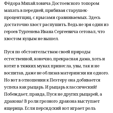
Фёдора Михайловича Достоевского топором
махать в передней, прибивая старушек-
процентщиц, с крысами сравниваемых. Здесь
достаточно хвост распушить. Ведь не зря один из
героев Тургенева Ивана Сергеевича сетовал, что
хвостом куцым не вышел.
Пуся по обстоятельствам своей природы
естественной, конечно, прекрасная дама, хоть и
котят в тяжких муках принесла, увы, так и не
воспитав, даже не облизав матерински ни одного.
Но вот в отношении к Пеэтеру она добивается
успеха как рыцарь. И рыцарь классический!
Побеждает, правда, Пуся не других рыцарей, а
дракона! В роли грозного дракона выступает
ящерица. Если персидский кот играет роль