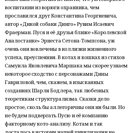
воспитании из ворюги охранника, чем
прославился друг Константина Георгиевича,
автор «Дикой собаки Динго» Рувим Исаевич
Фраерман. Пуся и её друзья ближе «Королевской
Аналостанке» Эрнеста Сетона-Томпсона, уж
очень они вовлечены в коллизии жизненного
успеха, преуспеяния. В котах и кошках из стихов
Самуила Яковлевича Маршака мы скорее узнаем
некоторое сходство с персонажами Дины
Гавриловой, чем, скажем, в изысканных
созданиях Шарля Бодлера, так любезных
теоретикам структурализма. Сказки дело
простое, сколь бы аллегоричны они ни были. Но
не будем подвергать Пусю и её компанию
факторному кото-анализу. Котам и так
досталось в истории нашей цивилизации не