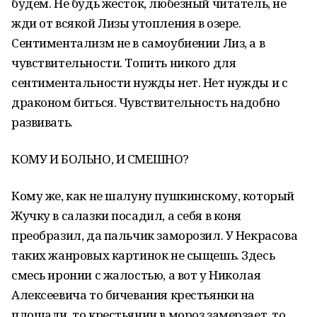
будем. Не будь жесток, любезный читатель, не
жди от всякой Лизы утопления в озере.
Сентиментализм не в самоубиении Лиз, а в
чувствительности. Топить никого для
сентиментальности нужды нет. Нет нужды и с
драконом биться. Чувствительность надобно
развивать.
КОМУ И БОЛЬНО, И СМЕШНО?
Кому же, как не шалуну пушкинскому, который
Жучку в салазки посадил, а себя в коня
преобразил, да пальчик заморозил. У Некрасова
таких жанровых картинок не сыщешь. Здесь
смесь иронии с жалостью, а вот у Николая
Алексеевича то бичевания крестьянки на
площади, то крестьянин в мороз замерзает, то