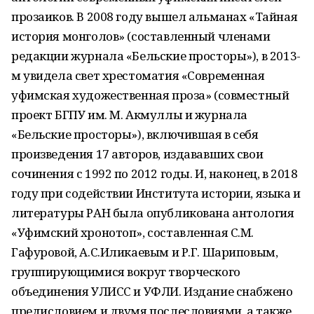
прозаиков. В 2008 году вышел альманах «Тайная
история монголов» (составленный членами
редакции журнала «Бельские просторы»), в 2013-
м увидела свет хрестоматия «Современная
уфимская художественная проза» (совместный
проект БГПУ им. М. Акмуллы и журнала
«Бельские просторы»), включившая в себя
произведения 17 авторов, издававших свои
сочинения с 1992 по 2012 годы. И, наконец, в 2018
году при содействии Института истории, языка и
литературы РАН была опубликована антология
«Уфимский хронотоп», составленная С.М.
Гафуровой, А.С.Иликаевым и Р.Г. Шариповым,
группирующимися вокруг творческого
объединения УЛИСС и УФЛИ. Издание снабжено
предисловием и двумя послесловиями, а также