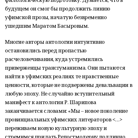
будущем он смог бы продолжить линию
уфимской прозы, начатую безвременно
ушедшим Маратом Басыровым.
Многие авторы антологии интуитивно
остановились перед пропастью
расчеловечивания, куда устремились
приверженцы трансгуманизма. Они пытаются
найти в уфимских реалиях те нравственные
ценности, которые не подвержены девальвации в
любую эпоху. Не случайно вступительный
манифест к антологии Р. Шарипова
заканчивается словами: «Мы – новое поколение
провинциальных уфимских литераторов <…>
переживаем новую культурную эпоху и
стремимся придать Репостмодерну подлинно