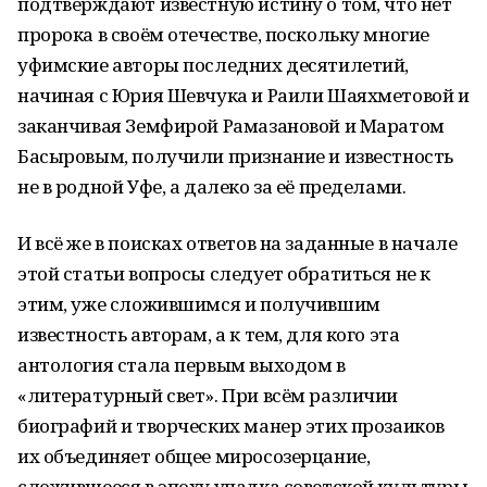
подтверждают известную истину о том, что нет
пророка в своём отечестве, поскольку многие
уфимские авторы последних десятилетий,
начиная с Юрия Шевчука и Раили Шаяхметовой и
заканчивая Земфирой Рамазановой и Маратом
Басыровым, получили признание и известность
не в родной Уфе, а далеко за её пределами.
И всё же в поисках ответов на заданные в начале
этой статьи вопросы следует обратиться не к
этим, уже сложившимся и получившим
известность авторам, а к тем, для кого эта
антология стала первым выходом в
«литературный свет». При всём различии
биографий и творческих манер этих прозаиков
их объединяет общее миросозерцание,
сложившееся в эпоху упадка советской культуры