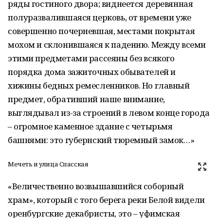
ряды гостиного двора; виднеется деревянная
полуразвалившаяся церковь, от времени уже
совершенно почерневшая, местами покрытая
мохом и склонившаяся к падению. Между всеми
этими предметами рассеяны без всякого
порядка дома зажиточных обывателей и
хижины бедных ремесленников. Но главный
предмет, обративший наше внимание,
выглядывал из-за строений в левом конце города
– огромное каменное здание с четырьмя
башнями: это губернский тюремный замок…»
Мечеть и улица Спасская
«Величественно возвышавшийся соборный
храм», который с того берега реки Белой видели
оренбургские декабристы, это – уфимская