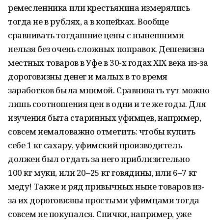
ремесленника или крестьянина измерялись
тогда не в рублях, а в копейках. Вообще
сравнивать тогдашние цены с нынешними
нельзя без очень сложных поправок. Дешевизна
местных товаров в Уфе в 30-х годах XIX века из-за
дороговизны денег и малых в то время
заработков была мнимой. Сравнивать тут можно
лишь соотношения цен в одни и те же годы. Для
изучения быта старинных уфимцев, например,
совсем немаловажно отметить: чтобы купить
себе 1 кг сахару, уфимский производитель
должен был отдать за него приблизительно
100 кг муки, или 20–25 кг говядины, или 6–7 кг
меду! Также и ряд привычных ныне товаров из-
за их дороговизны простыми уфимцами тогда
совсем не покупался. Спички, например, уже