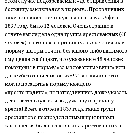
этом случае подозреваемый «до отправления в
больницу заключался в тюрьму». Проходивших
такую «психиатрическую экспертизу» в Уфе в
1837 году было 12 человек. Очень странно в
отчете выглядела одна группа арестованных (48
человек): на вопрос о причинах заключения их в
тюрьму авторы отчета без какого-либо видимого
смущения сообщают, что указанные 48 человек
помещены в тюрьму «за маловажные вины» или
даже «без означения оных»! Итак, начальство
могло посадить в тюрьму каждого
«простолюдина», не потрудившись даже указать
действительную или выдуманную причину
ареста! Всего в отчете 1837 года таких групп
арестантов с неопределенными причинами
заключения было несколько, а арестованных в