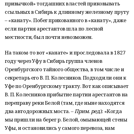
привычкой» тогдашних властей приковывать
ссыльных в Сибирь к длинному железному пруту
– «канату». Побег прикованного в «канату», даже
если партия арестантов шла по лесной
местности, был почти невозможен.
На таком-то вот «канате» и проследовала в 1827
году через Уфу в Сибирь группа членов
Оренбургского тайного общества, в том числе и
секретарь его В. П. Колесников. Подходили они к
Уфе по Оренбургскому тракту. Вот как описывает
В. П. Колесников прибытие партии арестантов на
переправу реки Белой (там, где ныне находятся
два автодорожных моста. –
Прим. ред.
): «Когда
мы пришли на берег р. Белой, омывающей стены
Уфы, и остановились у самого перевоза, нам