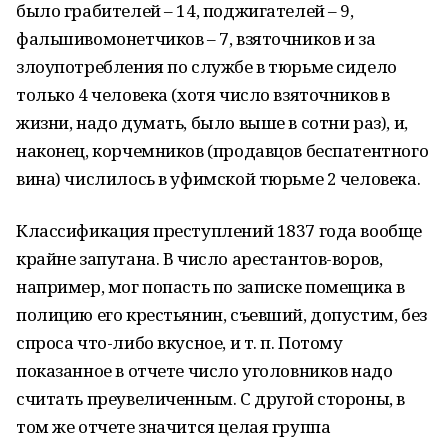
было грабителей – 14, поджигателей – 9,
фальшивомонетчиков – 7, взяточников и за
злоупотребления по службе в тюрьме сидело
только 4 человека (хотя число взяточников в
жизни, надо думать, было выше в сотни раз), и,
наконец, корчемников (продавцов беспатентного
вина) числилось в уфимской тюрьме 2 человека.
Классификация преступлений 1837 года вообще
крайне запутана. В число арестантов-воров,
например, мог попасть по записке помещика в
полицию его крестьянин, съевший, допустим, без
спроса что-либо вкусное, и т. п. Потому
показанное в отчете число уголовников надо
считать преувеличенным. С другой стороны, в
том же отчете значится целая группа