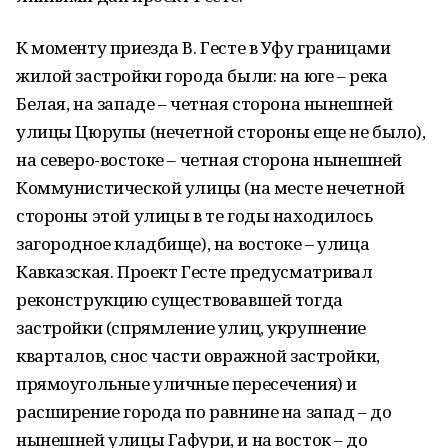
К моменту приезда В. Гесте в Уфу границами
жилой застройки города были: на юге – река
Белая, на западе – четная сторона нынешней
улицы Цюрупы (нечетной стороны еще не было),
на северо-востоке – четная сторона нынешней
Коммунистической улицы (на месте нечетной
стороны этой улицы в те годы находилось
загородное кладбище), на востоке – улица
Кавказская. Проект Гесте предусматривал
реконструкцию существовавшей тогда
застройки (спрямление улиц, укрупнение
кварталов, снос части овражной застройки,
прямоугольные уличные пересечения) и
расширение города по равнине на запад – до
нынешней улицы Гафури, и на восток – до