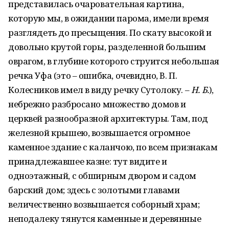
представилась очаровательная картина,
которую мы, в ожидании парома, имели время
разглядеть до пресыщения. По скату высокой и
довольно крутой горы, разделенной большим
оврагом, в глубине которого струится небольшая
речка Уфа (это – ошибка, очевидно, В. П.
Колесников имел в виду речку Сутолоку. –
Н. Б.
),
небрежно разбросано множество домов и
церквей разнообразной архитектуры. Там, под
железной крышею, возвышается огромное
каменное здание с каланчою, по всем признакам
принадлежавшее казне: тут видите и
одноэтажный, с обширным двором и садом
барский дом; здесь с золотыми главами
величественно возвышается соборный храм;
неподалеку тянутся каменные и деревянные