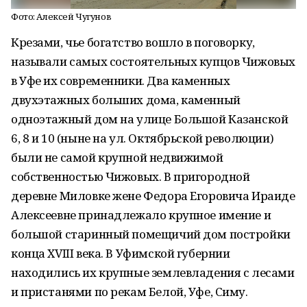
Фото: Алексей Чугунов
Крезами, чье богатство вошло в поговорку,
называли самых состоятельных купцов Чижовых
в Уфе их современники. Два каменных
двухэтажных больших дома, каменный
одноэтажный дом на улице Большой Казанской
6, 8 и 10 (ныне на ул. Октябрьской революции)
были не самой крупной недвижимой
собственностью Чижовых. В пригородной
деревне Миловке жене Федора Егоровича Ираиде
Алексеевне принадлежало крупное имение и
большой старинный помещичий дом постройки
конца XVIII века. В Уфимской губернии
находились их крупные землевладения с лесами
и пристанями по рекам Белой, Уфе, Симу.