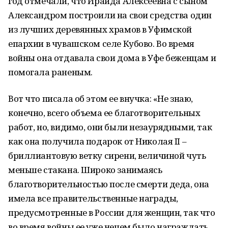
год отмечали, что Ираида Алексеевна с сыном
Александром построили на свои средства один
из лучших деревянных храмов в Уфимской
епархии в чувашском селе Кубово. Во время
войны она отдавала свои дома в Уфе беженцам и
помогала раненым.
Вот что писала об этом ее внучка: «Не знаю,
конечно, всего объема ее благотворительных
работ, но, видимо, они были незаурядными, так
как она получила подарок от Николая II –
бриллиантовую ветку сирени, величиной чуть
меньше стакана. Широко занимаясь
благотворительностью после смерти деда, она
имела все правительственные награды,
предусмотренные в России для женщин, так что
во время войны ее уже нечем было награждать