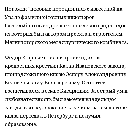
Потомки Чижовых породнились с известной на
Урале фамилией горных инженеров
Гассельблатов из древнего шведского рода, один
из которых был автором проекта и строителем
Магнитогорского металлургического комбината.
Федор Егорович Чижов происходил из
крепостных крестьян Катав-Ивановского завода,
принадлежащего князю Эсперу Александровичу
Белосельскому-Белозерскому. Осиротев,
воспитывался в семье Бисяриных. За острый ум и
любознательность был замечен владельцем
завода, взят в услужение казачком, затем по воле
князя переехал в Петербург и получил
образование.