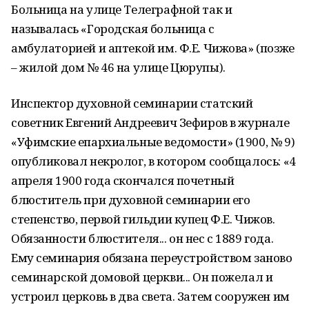
Больница на улице Телеграфной так и
называлась «Городская больница с
амбулаторией и аптекой им. Ф.Е. Чижова» (позже
– жилой дом № 46 на улице Цюрупы).
Инспектор духовной семинарии статский
советник Евгений Андреевич Зефиров в журнале
«Уфимские епархиальные ведомости» (1900, № 9)
опубликовал некролог, в котором сообщалось: «4
апреля 1900 года скончался почетный
блюститель при духовной семинарии его
степенство, первой гильдии купец Ф.Е. Чижов.
Обязанности блюстителя... он нес с 1889 года.
Ему семинария обязана переустройством заново
семинарской домовой церкви... Он пожелал и
устроил церковь в два света. Затем сооружен им