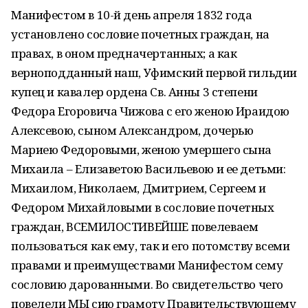
Манифестом в 10-й день апреля 1832 года
установлено сословие почетных граждан, на
правах, в оном предначертанных; а как
верноподданный наш, Уфимский первой гильдии
купец и кавалер ордена Св. Анны 3 степени
Федора Егоровича Чижова с его женою Ираидою
Алексевою, сыном Александром, дочерью
Мариею Федоровыми, женою умершего сына
Михаила – Елизаветою Васильевою и ее детьми:
Михаилом, Николаем, Дмитрием, Сергеем и
Федором Михайловыми в сословие почетных
граждан, ВСЕМИЛОСТИВЕЙШЕ повелеваем
пользоваться как ему, так и его потомству всеми
правами и преимуществами Манифестом сему
сословию дарованными. Во свидетельство чего
повелели МЫ сию грамоту Правительствующему