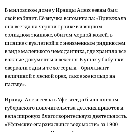
В миловском доме у Ираиды Алексеевны был
свой кабинет. Её внучка вспоминала: «Приезжала
она всегда на черной тройке в изящном
солидном экипаже, обитом черной кожей, в
шляпке с вуалеткой и с неизменным ридикюлем
в виде маленького чемоданчика, где хранила все
важные документы и векселя. В ушах у бабушки
сверкали одни и те же серьги – бриллиант
величиной с лесной орех, такое же кольцо на
пальце».
Ираида Алексеевна в Уфе всегда была членом
губернского попечительства детских приютов и
вела широкую благотворительную деятельность.
«Уфимские епархиальные ведомости» за 1900