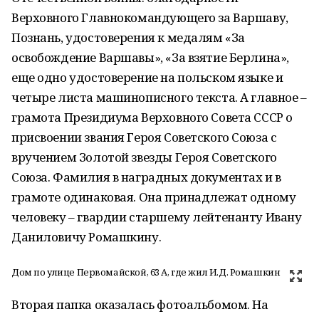
Верховного Главнокомандующего за Варшаву,
Познань, удостоверения к медалям «За
освобождение Варшавы», «За взятие Берлина»,
еще одно удостоверение на польском языке и
четыре листа машинописного текста. А главное –
грамота Президиума Верховного Совета СССР о
присвоении звания Героя Советского Союза с
вручением Золотой звезды Героя Советского
Союза. Фамилия в наградных документах и в
грамоте одинаковая. Она принадлежат одному
человеку – гвардии старшему лейтенанту Ивану
Даниловичу Ромашкину.
Дом по улице Первомайской, 63 А, где жил И.Д. Ромашкин
Вторая папка оказалась фотоальбомом. На