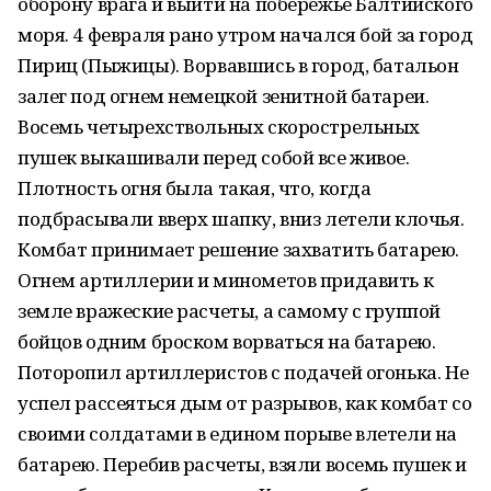
оборону врага и выйти на побережье Балтийского
моря. 4 февраля рано утром начался бой за город
Пириц (Пыжицы). Ворвавшись в город, батальон
залег под огнем немецкой зенитной батареи.
Восемь четырехствольных скорострельных
пушек выкашивали перед собой все живое.
Плотность огня была такая, что, когда
подбрасывали вверх шапку, вниз летели клочья.
Комбат принимает решение захватить батарею.
Огнем артиллерии и минометов придавить к
земле вражеские расчеты, а самому с группой
бойцов одним броском ворваться на батарею.
Поторопил артиллеристов с подачей огонька. Не
успел рассеяться дым от разрывов, как комбат со
своими солдатами в едином порыве влетели на
батарею. Перебив расчеты, взяли восемь пушек и