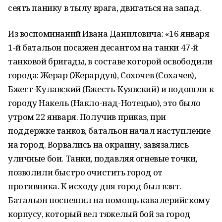
сеять панику в тылу врага, двигаться на запад.
Из воспоминаний Ивана Даниловича: «16 января
1-й батальон посажен десантом на танки 47-й
танковой бригады, в составе которой освободили
города: Жерар (Жерардув), Сохочев (Сохачев),
Бжест-Кулавский (Бжесть-Куявский) и подошли к
городу Накель (Накло-над-Нотецью), это было
утром 22 января. Получив приказ, при
поддержке танков, батальон начал наступление
на город. Ворвались на окраину, завязались
уличные бои. Танки, подавляя огневые точки,
позволили быстро очистить город от
противника. К исходу дня город был взят.
Батальон поспешил на помощь кавалерийскому
корпусу, который вел тяжелый бой за город