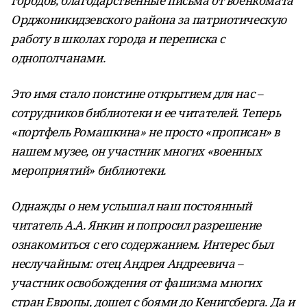
городов, благодарственные письма от военкомата
Орджоникидзевского района за патриотическую
работу в школах города и переписка с
однополчанами.
Это имя стало поистине открытием для нас –
сотрудников библиотеки и ее читателей. Теперь
«портфель Ромашкина» не просто «прописан» в
нашем музее, он участник многих «военных
мероприятий» библиотеки.
Однажды о нем услышал наш постоянный
читатель А.А. Янкин и попросил разрешение
ознакомиться с его содержанием. Интерес был
неслучайным: отец Андрея Андреевича –
участник освобождения от фашизма многих
стран Европы,
дошел с боями до Кенигсберга. Да и