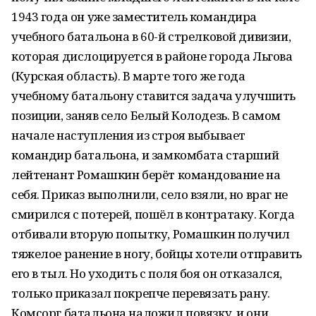
1943 года он уже заместитель командира
учебного батальона в 60-й стрелковой дивизии,
которая дислоцируется в районе города Льгова
(Курская область). В марте того же года
учебному батальону ставится задача улучшить
позиции, заняв село Белый Колодезь. В самом
начале наступления из строя выбывает
командир батальона, и замкомбата старший
лейтенант Ромашкин берёт командование на
себя. Приказ выполнили, село взяли, но враг не
смирился с потерей, пошёл в контратаку. Когда
отбивали вторую попытку, Ромашкин получил
тяжелое ранение в ногу, бойцы хотели отправить
его в тыл. Но уходить с поля боя он отказался,
только приказал покрепче перевязать рану.
Комсорг батальона наложил повязку, и они