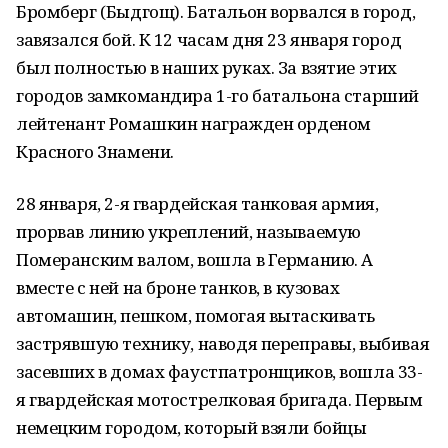
Бромберг (Быдгощ). Батальон ворвался в город,
завязался бой. К 12 часам дня 23 января город
был полностью в наших руках. За взятие этих
городов замкомандира 1-го батальона старший
лейтенант Ромашкин награжден орденом
Красного Знамени.
28 января, 2-я гвардейская танковая армия,
прорвав линию укреплений, называемую
Померанским валом, вошла в Германию. А
вместе с ней на броне танков, в кузовах
автомашин, пешком, помогая вытаскивать
застрявшую технику, наводя переправы, выбивая
засевших в домах фаустпатронщиков, вошла 33-
я гвардейская мотострелковая бригада. Первым
немецким городом, который взяли бойцы