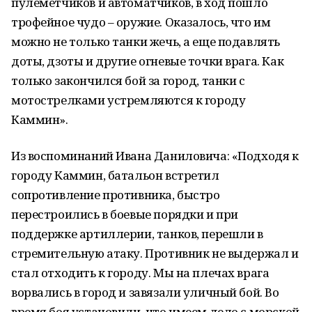
пулеметчиков и автоматчиков, в ход пошло
трофейное чудо – оружие. Оказалось, что им
можно не только танки жечь, а еще подавлять
доты, дзоты и другие огневые точки врага. Как
только закончился бой за город, танки с
мотострелками устремляются к городу
Каммин».
Из воспоминаний Ивана Даниловича: «Подходя к
городу Каммин, батальон встретил
сопротивление противника, быстро
перестроились в боевые порядки и при
поддержке артиллерии, танков, перешли в
стремительную атаку. Противник не выдержал и
стал отходить к городу. Мы на плечах врага
ворвались в город и завязали уличный бой. Во
время боя установили, что имеем дело с морской