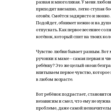
разная и многоликая. У меня любов
приходит внезапно, легко ступая б
огонёк. Смеётся задиристо и звонко
Подойдет, обнимет нежно и на душе 
отпускать. Как первое весеннее со
котёнок, который спит на твоих кол
Чувство любви бывает разным. Вот 
ручонки к маме – самая первая и чи
ребёнку? Это же целый океан безг
впитываем первое чувство, которое
в любом возрасте.
Вот ребёнок подрастает, становитс
независим и смел, что ему не нужн
проблеме, даже самой незначитель