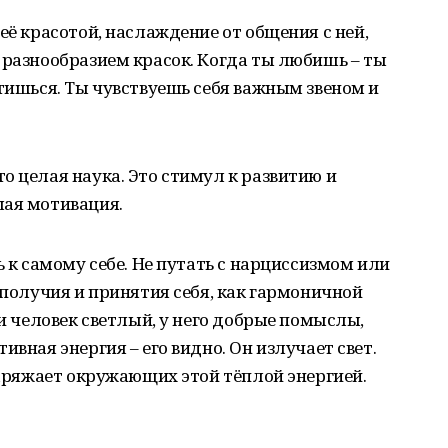
её красотой, наслаждение от общения с ней,
 разнообразием красок. Когда ты любишь – ты
отишься. Ты чувствуешь себя важным звеном и
о целая наука. Это стимул к развитию и
шая мотивация.
ь к самому себе. Не путать с нарциссизмом или
ополучия и принятия себя, как гармоничной
ли человек светлый, у него добрые помыслы,
ивная энергия – его видно. Он излучает свет.
 заряжает окружающих этой тёплой энергией.