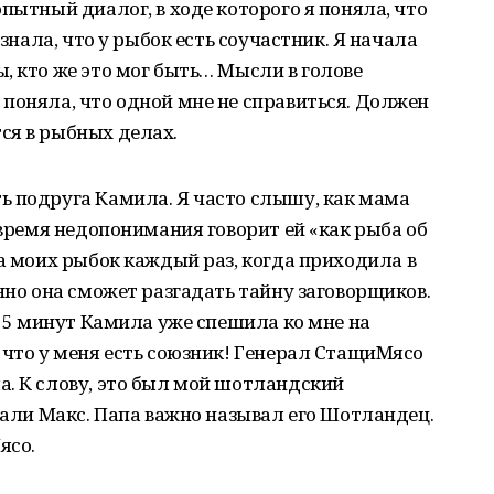
пытный диалог, в ходе которого я поняла, что
 знала, что у рыбок есть соучастник. Я начала
, кто же это мог быть… Мысли в голове
поняла, что одной мне не справиться. Должен
ся в рыбных делах.
ь подруга Камила. Я часто слышу, как мама
 время недопонимания говорит ей «как рыба об
ла моих рыбок каждый раз, когда приходила в
нно она сможет разгадать тайну заговорщиков.
я 5 минут Камила уже спешила ко мне на
 что у меня есть союзник! Генерал СтащиМясо
. К слову, это был мой шотландский
звали Макс. Папа важно называл его Шотландец.
ясо.