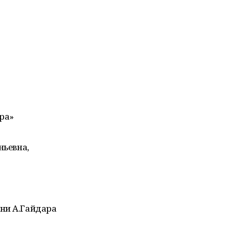
ра»
ньевна,
ни А.Гайдара