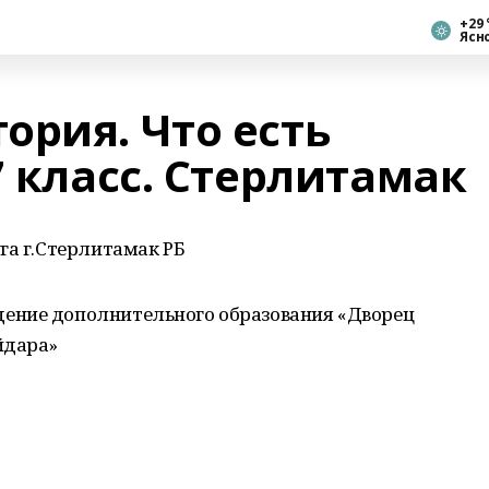
+29 
Ясн
ория. Что есть
7 класс. Стерлитамак
га г.Стерлитамак РБ
ение дополнительного образования «Дворец
йдара»