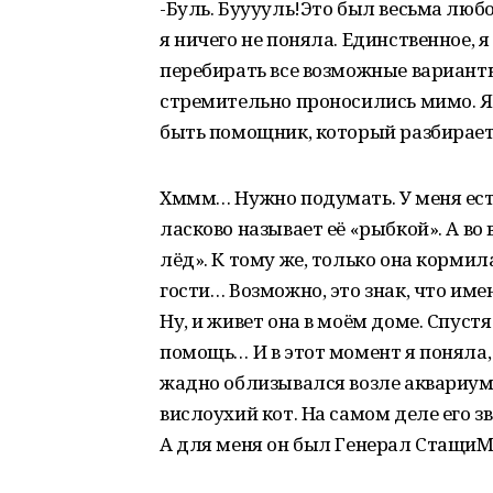
-Буль. Бууууль!Это был весьма любо
я ничего не поняла. Единственное, я
перебирать все возможные варианты
стремительно проносились мимо. Я 
быть помощник, который разбирает
Хммм… Нужно подумать. У меня ест
ласково называет её «рыбкой». А во
лёд». К тому же, только она корми
гости… Возможно, это знак, что име
Ну, и живет она в моём доме. Спуст
помощь… И в этот момент я поняла,
жадно облизывался возле аквариума
вислоухий кот. На самом деле его 
А для меня он был Генерал СтащиМ