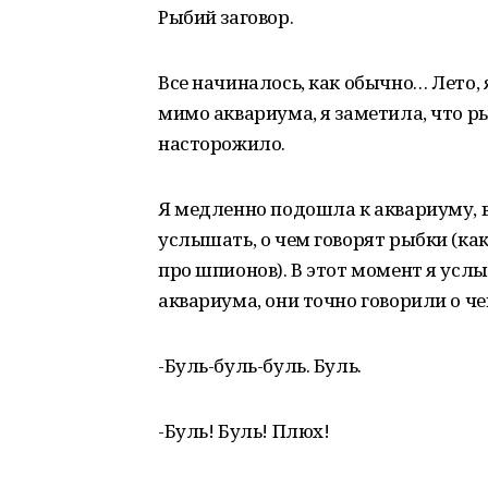
Рыбий заговор.
Все начиналось, как обычно… Лето, 
мимо аквариума, я заметила, что р
насторожило.
Я медленно подошла к аквариуму, в
услышать, о чем говорят рыбки (ка
про шпионов). В этот момент я усл
аквариума, они точно говорили о ч
-Буль-буль-буль. Буль.
-Буль! Буль! Плюх!