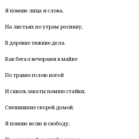
Я помню лица и слова,
На листьях по утрам росинку,
В деревне тяжкие дела.
Как бегал вечерами в майке
По травке голою ногой
И сквозь закаты помню стайки,
Спешившие скорей домой.
Я помню волю и свободу,