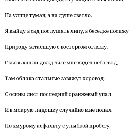
На улице туман, а на душе светло.
Я выйду в сад послушать липу, в беседке посижу
Природу затаенную с восторгом огляжу.
Сквозь капли дождевые мне виден небосвод,
Там облака стальные завяжут хоровод.
С осины лист последний оранжевый упал
И в мокрую ладошку случайно мне попал.
По хмурому асфальту с улыбкой пробегу,