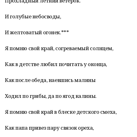
Прохладный летний ветерок.
И голубые небосводы,
И желтоватый огонек.***
Я помню свой край, согреваемый солнцем,
Как в детстве любил почитать у оконца,
Как после обеда, наевшись малины
Ходил по грибы, да по ягод калины.
Я помню свой край в блеске детского смеха,
Как папа привез пару связок ореха,