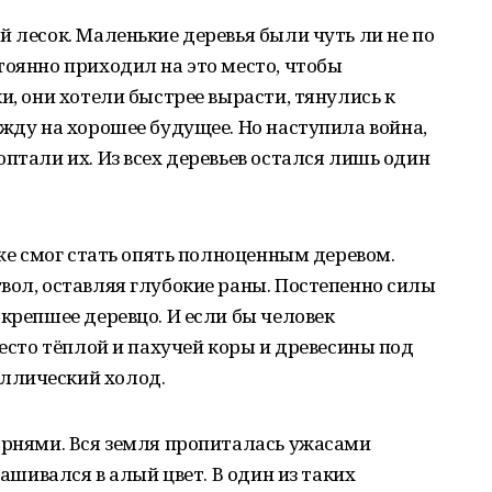
й лесок. Маленькие деревья были чуть ли не по
тоянно приходил на это место, чтобы
и, они хотели быстрее вырасти, тянулись к
ежду на хорошее будущее. Но наступила война,
птали их. Из всех деревьев остался лишь один
 же смог стать опять полноценным деревом.
вол, оставляя глубокие раны. Постепенно силы
окрепшее деревцо. И если бы человек
место тёплой и пахучей коры и древесины под
ллический холод.
орнями. Вся земля пропиталась ужасами
рашивался в алый цвет. В один из таких