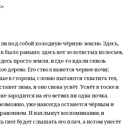
к»
али под собой холодную чёрную землю. Здесь,
ак было раньше, здесь нет золотистых колосьев,
десь просто земля, и где-то вдали сквозь
е дерево. Его ствол кажется чернее ночи;
ые в стороны, словно пытаются схватить тех,
танет зима, и оно снова уснёт. Уснёт в тоске и
не зародится на его ветвях ни одна почка.
 возможно, уже навсегда останется чёрным и
сражением. И нахлынут воспоминания, и
ь снег будет слышать его плач, а потом унесёт