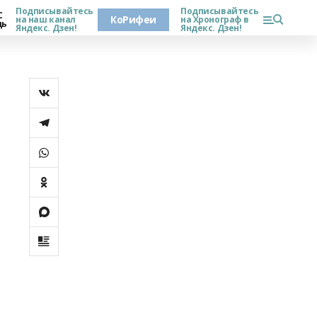
Подписывайтесь
Подписывайтесь
С
КоРифеи
на наш канал
на Хронограф в
дь
Яндекс. Дзен!
Яндекс. Дзен!