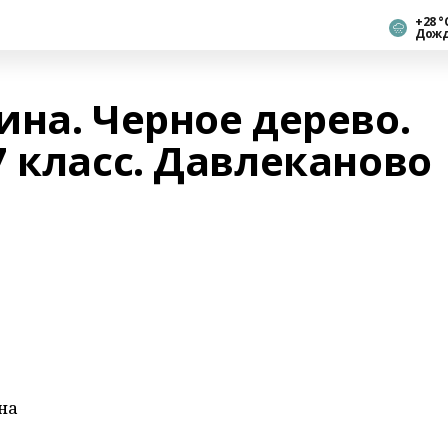
+28 °
Дож
на. Черное дерево.
 класс. Давлеканово
на