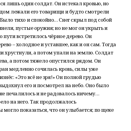
я лишь один солдат. Он истекал кровью, но
ядом лежали его товарищи и будто смотрели
 Было тихо и спокойно… Снег скрыл под собой
нели, пустые оружия; но не мог он укрыть и
го пути встретилось чёрное дерево. Он
ево – холодное и уставшее, как и он сам. Тогда
ни хрустнули, а потом упали на землю. Солдат
ева, а потом тяжело опустился рядом. Он
о ран медленно сочилась кровь, силы уже
оизнёс: «Это всё не зря!» Он полной грудью
выдохнул его и посмотрел на небо. Оно было
о не печалилось и не радовалось ничему…
рело на него. Так продолжалось
 могло показаться, что он улыбается; по щеке