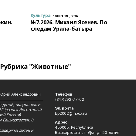
Культура
10 ИЮЛЯ , 06:07
окин.
№7.2026. Михаил Ясенев. По
следам Урала-батыра
Рубрика "Животные"
 Юрий Александрович
Телефон
__________________________
(347)292-77-62
 детей, подростков и
Эл. почта
22 (звонок бесплатный
bp2002@inbox.ru
ей России).
и Башкортостан: 8
Адрес
450005, Республика
оддержки детей и
Башкортостан, г. Уфа, ул. 50-летия