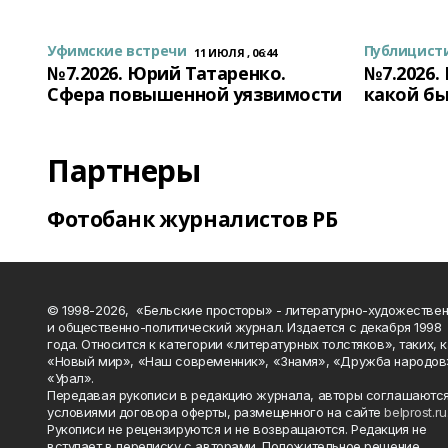
Уфимские встречи
Публицист
11 ИЮЛЯ , 06:44
№7.2026. Юрий Татаренко.
№7.2026.
Сфера повышенной уязвимости
какой бы
Партнеры
Фотобанк журналистов РБ
© 1998-2026, «Бельские просторы» - литературно-художестве
и общественно-политический журнал. Издается с декабря 1998
года. Относится к категории «литературных толстяков», таких, 
«Новый мир», «Наш современник», «Знамя», «Дружба народов
«Урал».
Передавая рукописи в редакцию журнала, авторы соглашаются
условиями договора оферты, размещенного на сайте
belprost.ru
Рукописи не рецензируются и не возвращаются. Редакция не
вступает в переписку с авторами. Положительное решение