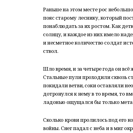
Раньше на этом месте рос небольшо
пояс старому леснику, который пос
понаблюдать за их ростом. Как детк
солнцу, и каждое из них имело над
и несметное количество солдат исто
ствол.
Шло время, и за четыре года он всё
Стальные пули проходили сквозь ст
покидали ветви, соки оставляли не
дотронулся к нему в то время, то в
ладонью ощущался бы только мета
Сколько крови пролилось под его к
войны. Снег падал с неба и в миг ок