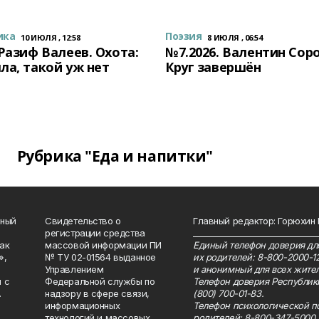
ика
Поэзия
10 ИЮЛЯ , 12:58
8 ИЮЛЯ , 06:54
 Разиф Валеев. Охота:
№7.2026. Валентин Сор
ла, такой уж нет
Круг завершён
Рубрика "Еда и напитки"
нный
Свидетельство о
Главный редактор: Горюхин
регистрации средства
_______________________________
как
массовой информации ПИ
Единый телефон доверия для
»,
№ ТУ 02-01564 выданное
их родителей: 8-800-2000-1
Управлением
и анонимный для всех жител
 с
Федеральной службы по
Телефон доверия Республик
.
надзору в сфере связи,
(800) 700-01-83.
информационных
Телефон психологической п
технологий и массовых
родителей: 8-800-347-5000.