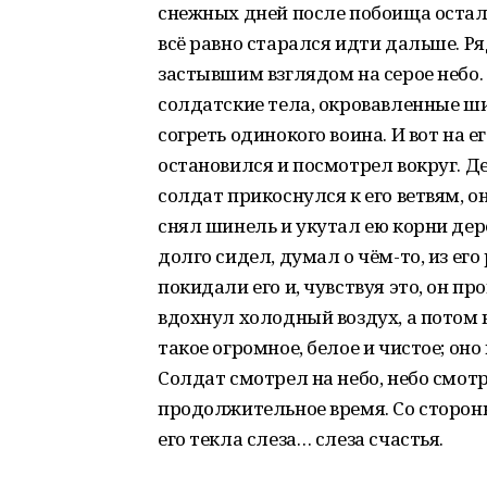
снежных дней после побоища осталс
всё равно старался идти дальше. Р
застывшим взглядом на серое небо.
солдатские тела, окровавленные ши
согреть одинокого воина. И вот на е
остановился и посмотрел вокруг. Дер
солдат прикоснулся к его ветвям, о
снял шинель и укутал ею корни дер
долго сидел, думал о чём-то, из ег
покидали его и, чувствуя это, он пр
вдохнул холодный воздух, а потом 
такое огромное, белое и чистое; он
Солдат смотрел на небо, небо смот
продолжительное время. Со стороны
его текла слеза… слеза счастья.