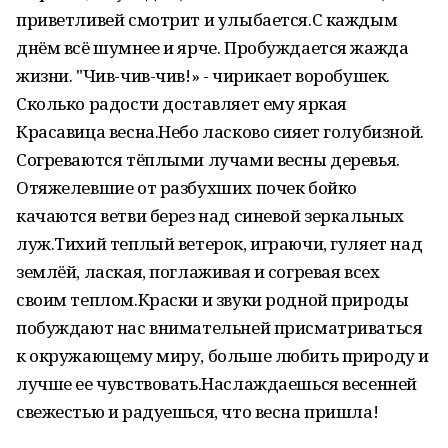
приветливей смотрит и улыбается.С каждым
днём всё шумнее и ярче. Пробуждается жажда
жизни. "Чив-чив-чив!» - чирикает воробушек.
Сколько радости доставляет ему яркая
Красавица весна.Небо ласково сияет голубизной.
Согреваются тёплыми лучами весны деревья.
Отяжелевшие от разбухших почек бойко
качаются ветви берез над синевой зеркальных
луж.Тихий теплый ветерок, играючи, гуляет над
землёй, лаская, поглаживая и согревая всех
своим теплом.Краски и звуки родной природы
побуждают нас внимательней присматриваться
к окружающему миру, больше любить природу и
лучше ее чувствовать.Наслаждаешься весенней
свежестью и радуешься, что весна пришла!