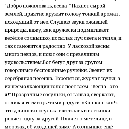
"Добро пожаловать, весна!" Пахнет сырой
землей, приятно кружит голову тонкий аромат,
исходящий от нее. Слушаю звуки ожившей
природы, вижу, как дружески подмигивает
весёлое солнышко, посылая луч света и тепла, и
так становится радостно! У ласковой весны
много певцов, и поют они с превеликим
удовольствием.Вот бегут друг за другом
говорливые беспокойные ручейки. Звенит их
серебряная песенка. Торопятся, журчат ручьи, а
их несмолкающий голос поёт всем: "Весна - это
я!" Прозрачные сосульки, оттаивая, сверкают,
отливая всеми цветами радуги. «Кап-кап-кап!» -
это длинная сосулька свесилась и слезинки
роняет одну за другой. Плачет о метелице, о
морозах, об уходящей зиме. А солнышко ещё