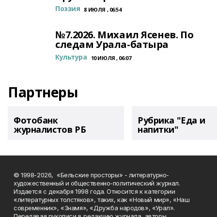
Поэзия
8 ИЮЛЯ , 06:54
№7.2026. Михаил Ясенев. По
следам Урала-батыра
Культура
10 ИЮЛЯ , 06:07
Партнеры
Фотобанк
Рубрика "Еда и
журналистов РБ
напитки"
© 1998-2026, «Бельские просторы» - литературно-
художественный и общественно-политический журнал.
Издается с декабря 1998 года. Относится к категории
«литературных толстяков», таких, как «Новый мир», «Наш
современник», «Знамя», «Дружба народов», «Урал».
Передавая рукописи в редакцию журнала, авторы