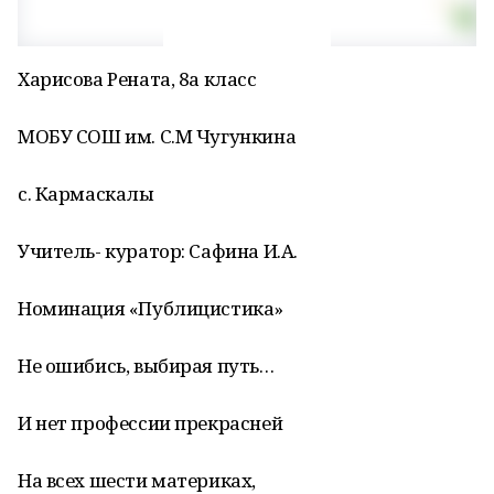
Харисова Рената, 8а класс
МОБУ СОШ им. С.М Чугункина
с. Кармаскалы
Учитель- куратор: Сафина И.А.
Номинация «Публицистика»
Не ошибись, выбирая путь…
И нет профессии прекрасней
На всех шести материках,