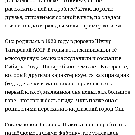
для меня обстановке. Но почему бы не
рассказать о ней подробнее? Итак, дорогие
друзья, отправимся со мной в путь, по следам
жизни той, которая для меня - пример во всем.
Она родилась в 1920 году в деревне Шугур
Татарской АССР. В годы коллективизации её
многодетную семью раскулачили и сослали в
Сибирь. Тогда Шакире было семь лет. В возрасте,
который другими характеризуется как праздник
(ведь девочки и мальчики отправляются в
первый класс), маленькая она испытала большое
горе – потерю и боль стыда. Чуть позже она с
родителями переехала в киргизский город Ош.
Совсем юной Закирова Шакира пошла работать
на шёлкомотальную фабрику, где увлеклась