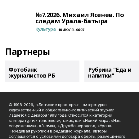
№7.2026. Михаил Ясенев. По
следам Урала-батыра
Культура
10 ИЮЛЯ , 06:07
Партнеры
Фотобанк
Рубрика "Еда и
журналистов РБ
напитки"
© 1998-2026, «Бельские просторы» - литературно-
художественный и общественно-политический журнал.
Издается с декабря 1998 года. Относится к категории
«литературных толстяков», таких, как «Новый мир», «Наш
современник», «Знамя», «Дружба народов», «Урал».
Передавая рукописи в редакцию журнала, авторы
соглашаются с условиями договора оферты, размещенного