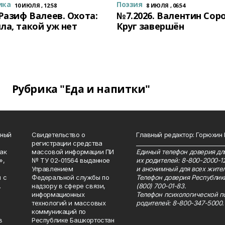
ика
Поэзия
10 ИЮЛЯ , 12:58
8 ИЮЛЯ , 06:54
 Разиф Валеев. Охота:
№7.2026. Валентин Сор
ла, такой уж нет
Круг завершён
Рубрика "Еда и напитки"
нный
Свидетельство о
Главный редактор: Горюхин
регистрации средства
_______________________________
как
массовой информации ПИ
Единый телефон доверия для
»,
№ ТУ 02-01564 выданное
их родителей: 8-800-2000-1
Управлением
и анонимный для всех жител
 с
Федеральной службы по
Телефон доверия Республик
.
надзору в сфере связи,
(800) 700-01-83.
информационных
Телефон психологической п
технологий и массовых
родителей: 8-800-347-5000.
коммуникаций по
в
Республике Башкортостан