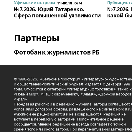
Уфимские встречи
Публицист
11 ИЮЛЯ , 06:44
№7.2026. Юрий Татаренко.
№7.2026.
Сфера повышенной уязвимости
какой бы
Партнеры
Фотобанк журналистов РБ
© 1998-2026, «Бельские просторы» - литературно-художестве
и общественно-политический журнал. Издается с декабря 1998
года. Относится к категории «литературных толстяков», таких, 
«Новый мир», «Наш современник», «Знамя», «Дружба народов
«Урал».
Передавая рукописи в редакцию журнала, авторы соглашаются
условиями договора оферты, размещенного на сайте
belprost.ru
Рукописи не рецензируются и не возвращаются. Редакция не
вступает в переписку с авторами. Положительное решение
сообщается. Мнение редакции не всегда совпадает с точкой
зрения того или иного автора. При перепечатывании материало