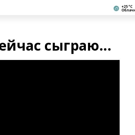
+25 °С
Облач
ейчас сыграю...