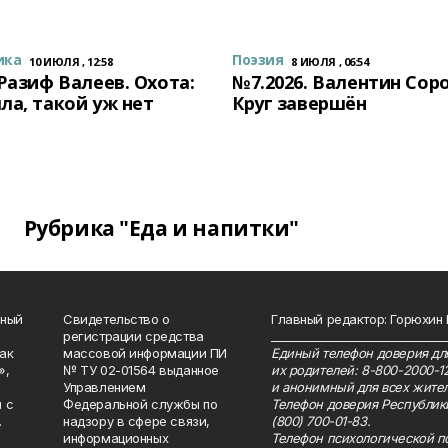
ика
Поэзия
10 ИЮЛЯ , 12:58
8 ИЮЛЯ , 06:54
 Разиф Валеев. Охота:
№7.2026. Валентин Сор
ла, такой уж нет
Круг завершён
Рубрика "Еда и напитки"
нный
Свидетельство о
Главный редактор: Горюхин
регистрации средства
_______________________________
как
массовой информации ПИ
Единый телефон доверия для
»,
№ ТУ 02-01564 выданное
их родителей: 8-800-2000-1
Управлением
и анонимный для всех жител
 с
Федеральной службы по
Телефон доверия Республик
.
надзору в сфере связи,
(800) 700-01-83.
информационных
Телефон психологической п