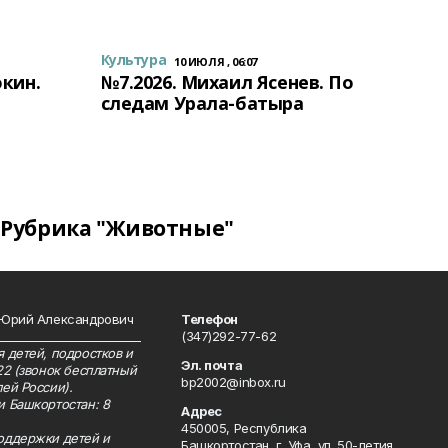
Культура
10 ИЮЛЯ , 06:07
окин.
№7.2026. Михаил Ясенев. По
следам Урала-батыра
Рубрика "Животные"
 Юрий Александрович
Телефон
__________________________
(347)292-77-62
 детей, подростков и
Эл. почта
22 (звонок бесплатный
bp2002@inbox.ru
ей России).
и Башкортостан: 8
Адрес
450005, Республика
оддержки детей и
Башкортостан, г. Уфа, ул. 50-летия