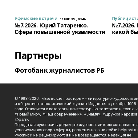
Уфимские встречи
Публицист
11 ИЮЛЯ , 06:44
№7.2026. Юрий Татаренко.
№7.2026.
Сфера повышенной уязвимости
какой бы
Партнеры
Фотобанк журналистов РБ
© 1998-2026, «Бельские просторы» - литературно-художестве
и общественно-политический журнал. Издается с декабря 1998
года. Относится к категории «литературных толстяков», таких, 
«Новый мир», «Наш современник», «Знамя», «Дружба народов
«Урал».
Передавая рукописи в редакцию журнала, авторы соглашаются
условиями договора оферты, размещенного на сайте
belprost.ru
Рукописи не рецензируются и не возвращаются. Редакция не