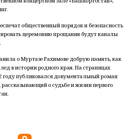
рственном концертном зале «Башкортостан»,
нг.
еспечат общественный порядок и безопасность
ировать церемонию прощания будут каналы
.
анила о Муртазе Рахимове добрую память, как
лед в истории родного края. На страницах
22 году публиковался документальный роман
, рассказывающий о судьбе и жизни первого
ан.