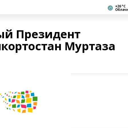
+26 °С
Облач
ый Президент
кортостан Муртаза