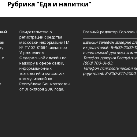
Рубрика "Еда и напитки"
нный
Свидетельство о
Главный редактор: Горюхин
регистрации средства
_______________________________
как
массовой информации ПИ
Единый телефон доверия для
»,
№ ТУ 02-01564 выданное
их родителей: 8-800-2000-1
Управлением
и анонимный для всех жител
 с
Федеральной службы по
Телефон доверия Республик
.
надзору в сфере связи,
(800) 700-01-83.
информационных
Телефон психологической п
технологий и массовых
родителей: 8-800-347-5000.
коммуникаций по
в
Республике Башкортостан
от 31 октября 2016 года.
_____