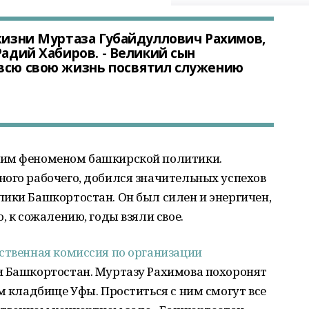
жизни Муртаза Губайдуллович Рахимов,
Радий Хабиров. - Великий сын
 всю свою жизнь посвятил служению
щим феноменом башкирской политики.
ого рабочего, добился значительных успехов
ики Башкортостан. Он был силен и энергичен,
, к сожалению, годы взяли свое.
ственная комиссия по организации
и Башкортостан. Муртазу Рахимова похоронят
ом кладбище Уфы. Проститься с ним смогут все