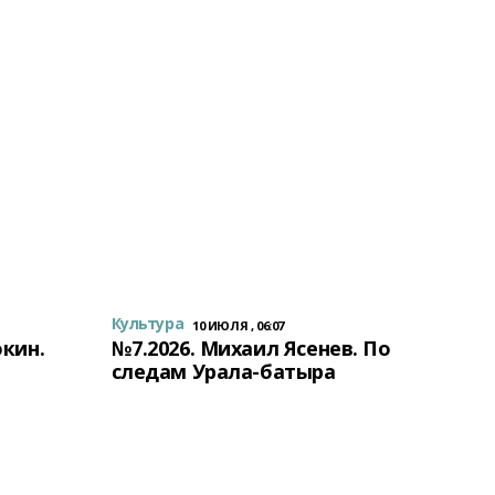
Культура
10 ИЮЛЯ , 06:07
окин.
№7.2026. Михаил Ясенев. По
следам Урала-батыра