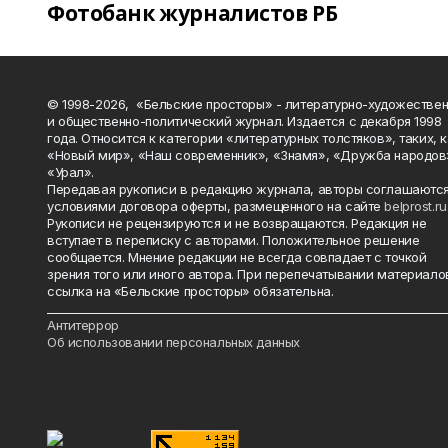
Фотобанк журналистов РБ
© 1998-2026, «Бельские просторы» - литературно-художестве
и общественно-политический журнал. Издается с декабря 1998
года. Относится к категории «литературных толстяков», таких, 
«Новый мир», «Наш современник», «Знамя», «Дружба народов
«Урал».
Передавая рукописи в редакцию журнала, авторы соглашаются
условиями договора оферты, размещенного на сайте
belprost.ru
Рукописи не рецензируются и не возвращаются. Редакция не
вступает в переписку с авторами. Положительное решение
сообщается. Мнение редакции не всегда совпадает с точкой
зрения того или иного автора. При перепечатывании материало
ссылка на «Бельские просторы» обязательна.
_______________________________________________________________________
Антитеррор
Об использовании персональных данных