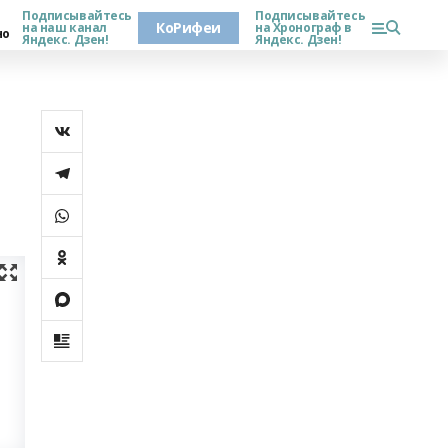
Подписывайтесь
Подписывайтесь
КоРифеи
на наш канал
на Хронограф в
но
Яндекс. Дзен!
Яндекс. Дзен!