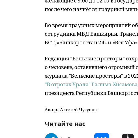
желающие с 9:00 до 12:00 в Госуда
после чего начнётся траурный мити
Во время траурных мероприятий об
сотрудники МВД Башкирии. Трансл
БСТ, «Башкортостан 24» и «Вся Уфа»
Редакция "Бельские просторы" сохр
о человеке, оставившего огромный с
журнала "Бельские просторы" в 20
"В отрогах Урала" Галима Хисамова
президента Республики Башкортост
Автор:
Алексей Чугунов
Читайте нас