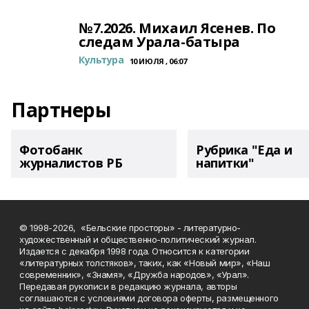
№7.2026. Михаил Ясенев. По
следам Урала-батыра
Культура
10 ИЮЛЯ , 06:07
Партнеры
Фотобанк
Рубрика "Еда и
журналистов РБ
напитки"
© 1998-2026, «Бельские просторы» - литературно-
художественный и общественно-политический журнал.
Издается с декабря 1998 года. Относится к категории
«литературных толстяков», таких, как «Новый мир», «Наш
современник», «Знамя», «Дружба народов», «Урал».
Передавая рукописи в редакцию журнала, авторы
соглашаются с условиями договора оферты, размещенного