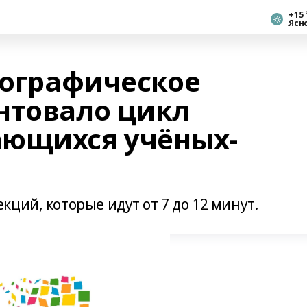
+15 
Ясн
еографическое
нтовало цикл
ающихся учёных-
ций, которые идут от 7 до 12 минут.