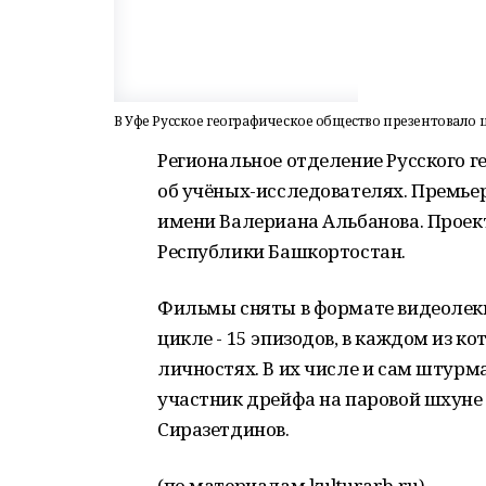
В Уфе Русское географическое общество презентовало
Региональное отделение Русского 
об учёных-исследователях. Премьер
имени Валериана Альбанова. Проек
Республики Башкортостан.
Фильмы сняты в формате видеолекци
цикле - 15 эпизодов, в каждом из 
личностях. В их числе и сам штурм
участник дрейфа на паровой шхуне 
Сиразетдинов.
(по материалам kulturarb.ru)