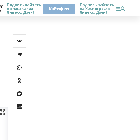
Подписывайтесь
Подписывайтесь
°С
КоРифеи
на наш канал
на Хронограф в
о
Яндекс. Дзен!
Яндекс. Дзен!