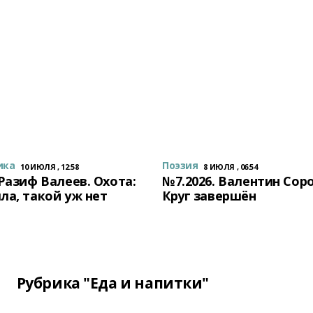
ика
Поэзия
10 ИЮЛЯ , 12:58
8 ИЮЛЯ , 06:54
 Разиф Валеев. Охота:
№7.2026. Валентин Сор
ла, такой уж нет
Круг завершён
Рубрика "Еда и напитки"