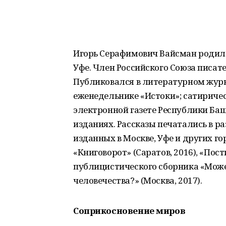
Игорь Серафимович Вайсман родилс
Уфе. Член Российского Союза писате
Публиковался в литературном журн
еженедельнике «Истоки»; сатириче
электронной газете Республики Баш
изданиях. Рассказы печатались в р
изданных в Москве, Уфе и других г
«Книговорот» (Саратов, 2016), «Пос
публицистического сборника «Може
человечества?» (Москва, 2017).
Соприкосновение миров