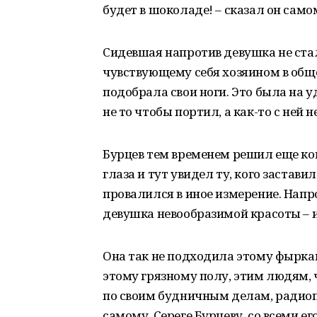
будет в шоколаде! – сказал он самому
Сидевшая напротив девушка не ста
чувствующему себя хозяином в общ
подобрала свои ноги. Это была на у
не то чтобы портил, а как-то с ней
Бурцев тем временем решил еще ком
глаза и тут увидел ту, кого застави
провалился в иное измерение. Напр
девушка невообразимой красоты – и
Она так не подходила этому фырка
этому грязному полу, этим людям,
по своим будничным делам, радиоп
самому, Сереге Бурцеву, со всеми е