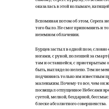
оказалась в этой колымаге, катяще
Вспоминая потом об этом, Серега не
того было. Не смог припомнить и тог
неземном облачении.
Бурцев застыл в одной позе, словно
ногами, с рукой, полезшей за смар
там и оставшейся, с приоткрытым о
быть, выглядело нелепо. Тем не ме
подчиняясь только им известным пр
маленьким. Почему-то все, чем он ж
посвящал отпущенное Небесами вре
суетой, мелкой, бездарной, бессмысл
блеске абсолютного совершенства.