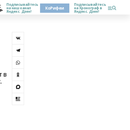
Подписывайтесь
Подписывайтесь
С
КоРифеи
на наш канал
на Хронограф в
дь
Яндекс. Дзен!
Яндекс. Дзен!
т в
.