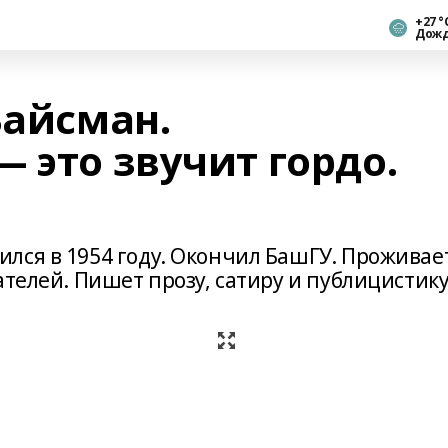
+27 °
Дож
Вайсман.
 это звучит гордо.
лся в 1954 году. Окончил БашГУ. Проживае
ателей. Пишет прозу, сатиру и публицистику