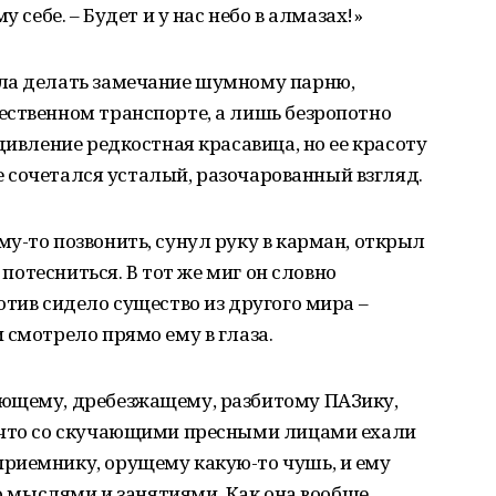
 себе. – Будет и у нас небо в алмазах!»
ла делать замечание шумному парню,
ественном транспорте, а лишь безропотно
дивление редкостная красавица, но ее красоту
 не сочетался усталый, разочарованный взгляд.
у-то позвонить, сунул руку в карман, открыл
л потесниться. В тот же миг он словно
отив сидело существо из другого мира –
 смотрело прямо ему в глаза.
ющему, дребезжащему, разбитому ПАЗику,
 что со скучающими пресными лицами ехали
риемнику, орущему какую-то чушь, и ему
го мыслями и занятиями. Как она вообще