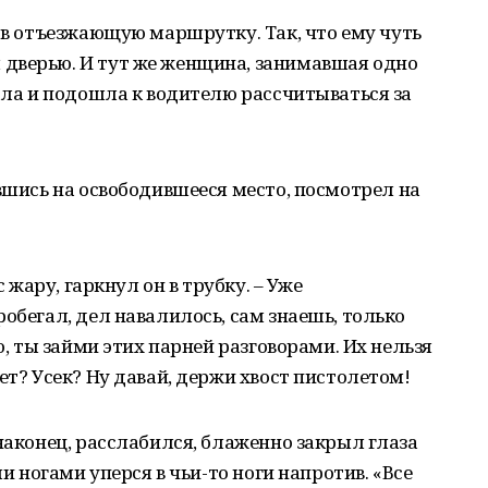
ь в отъезжающую маршрутку. Так, что ему чуть
дверью. И тут же женщина, занимавшая одно
тала и подошла к водителю рассчитываться за
увшись на освободившееся место, посмотрел на
с жару, гаркнул он в трубку. – Уже
обегал, дел навалилось, сам знаешь, только
ю, ты займи этих парней разговорами. Их нельзя
ет? Усек? Ну давай, держи хвост пистолетом!
 наконец, расслабился, блаженно закрыл глаза
ми ногами уперся в чьи-то ноги напротив. «Все