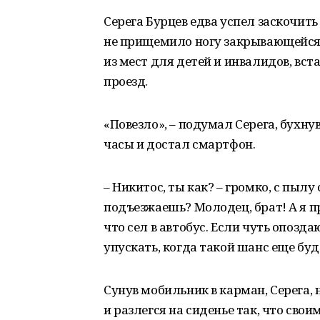
Серега Бурцев едва успел заскочит
не прищемило ногу закрывающейся 
из мест для детей и инвалидов, вс
проезд.
«Повезло», – подумал Серега, бухн
часы и достал смартфон.
– Никитос, ты как? – громко, с пылу 
подъезжаешь? Молодец, брат! А я пр
что сел в автобус. Если чуть опозда
упускать, когда такой шанс еще буд
Сунув мобильник в карман, Серега,
и разлегся на сиденье так, что свои