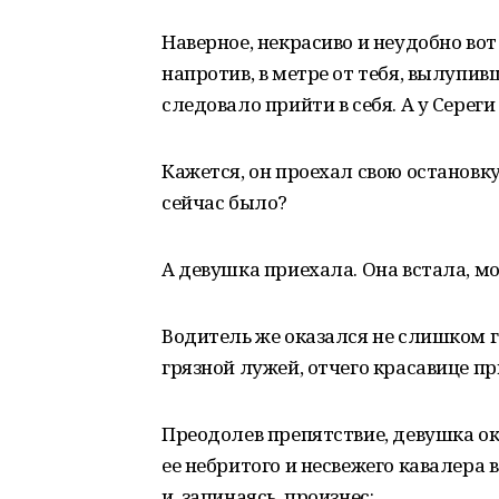
Наверное, некрасиво и неудобно вот
напротив, в метре от тебя, вылупивш
следовало прийти в себя. А у Сереги
Кажется, он проехал свою остановку
сейчас было?
А девушка приехала. Она встала, 
Водитель же оказался не слишком г
грязной лужей, отчего красавице пр
Преодолев препятствие, девушка о
ее небритого и несвежего кавалера
и, запинаясь, произнес: