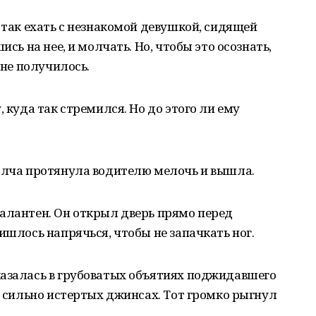
 так ехать с незнакомой девушкой, сидящей
ись на нее, и молчать. Но, чтобы это осознать,
 не получилось.
, куда так стремился. Но до этого ли ему
молча протянула водителю мелочь и вышла.
алантен. Он открыл дверь прямо перед
ишлось напрячься, чтобы не запачкать ног.
казалась в грубоватых объятиях поджидавшего
 в сильно истертых джинсах. Тот громко рыгнул