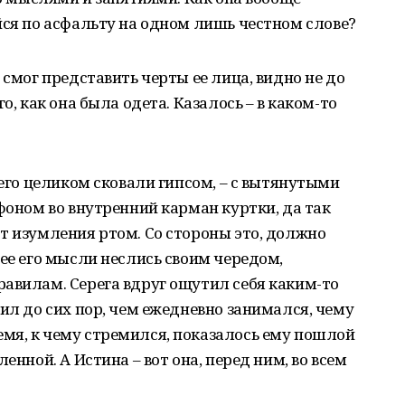
йся по асфальту на одном лишь честном слове?
 смог представить черты ее лица, видно не до
о, как она была одета. Казалось – в каком-то
 его целиком сковали гипсом, – с вытянутыми
тфоном во внутренний карман куртки, да так
т изумления ртом. Со стороны это, должно
нее его мысли неслись своим чередом,
авилам. Серега вдруг ощутил себя каким-то
ил до сих пор, чем ежедневно занимался, чему
мя, к чему стремился, показалось ему пошлой
енной. А Истина – вот она, перед ним, во всем