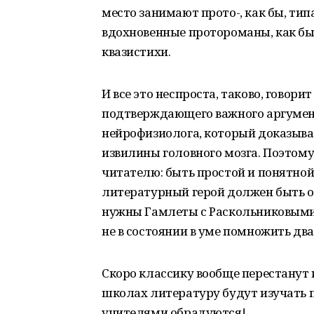
место занимают прото-, как бы, тип
вдохновенные протороманы, как бы п
квазистихи.
И все это неспроста, таково, говори
подтверждающего важного аргумент
нейрофизиолога, который доказыва
извилины головного мозга. Поэтом
читателю: быть простой и понятной
литературный герой должен быть об
нужны Гамлеты с Раскольниковыми. 
не в состоянии в уме помножить два
Скоро классику вообще перестанут 
школах литературу будут изучать п
учителями обрадуются!