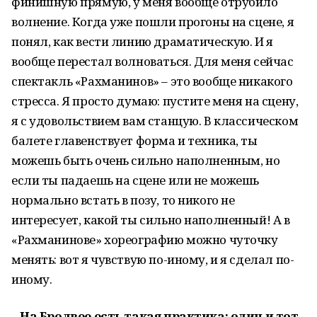
финишную прямую, у меня вообще отрубило
волнение. Когда уже пошли прогоны на сцене, я
понял, как вести линию драматическую. И я
вообще перестал волноваться. Для меня сейчас
спектакль «Рахманинов» – это вообще никакого
стресса. Я просто думаю: пустите меня на сцену,
я с удовольствием вам станцую. В классическом
балете главенствует форма и техника, ты
можешь быть очень сильно наполненным, но
если ты падаешь на сцене или не можешь
нормально встать в позу, то никого не
интересует, какой ты сильно наполненный! А в
«Рахманинове» хореографию можно чуточку
менять: вот я чувствую по-иному, и я сделал по-
иному.
– На Бродвее есть такая практика: один и тот