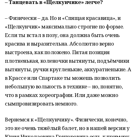
– Танцевать в «Щелкунчике» легче?
– Физически – да. Но и «Спящая красавица», и
«Щелкунчик» максимально строгие по форме.
Если ты встал в позу, она должна быть очень
красива и выразительна. Абсолютно верно
выстроена, как положено. Пятая позиция
плотненькая, коленочки вытянуты, подъёмчики
вытянуты, ручки кругленькие, аккуратненькие. А
в Крассе или Спартаке ты можешь позволить
небольшую вольность в технике – но, понятно,
что в рамках хореографии. Или даже можно
сымпровизировать немного.
Вернемся к «Щелкунчику». Физически, конечно,
это не очень тяжёлый балет, но в нашей версии у
Юрия Николаевича Григоровича есть, к примеру,