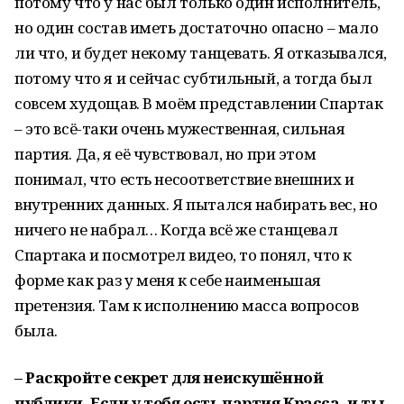
потому что у нас был только один исполнитель,
но один состав иметь достаточно опасно – мало
ли что, и будет некому танцевать. Я отказывался,
потому что я и сейчас субтильный, а тогда был
совсем худощав. В моём представлении Спартак
– это всё-таки очень мужественная, сильная
партия. Да, я её чувствовал, но при этом
понимал, что есть несоответствие внешних и
внутренних данных. Я пытался набирать вес, но
ничего не набрал… Когда всё же станцевал
Спартака и посмотрел видео, то понял, что к
форме как раз у меня к себе наименьшая
претензия. Там к исполнению масса вопросов
была.
– Раскройте секрет для неискушённой
публики. Если у тебя есть партия Красса, и ты