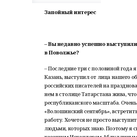
Запойный интерес
– Вы недавно успешно выступили 
в Поволжье?
– Последние три с половиной года я
Казань, выступил от лица нашего о
российских писателей на празднов
нем в столице Татарстана жива, чт
республиканского масштаба. Очень 
«Волошинский сентябрь», встретить,
работу. Хочется не просто выступит
людьми, которых знаю. Поэтому я с
казанцем Искандером Абдуллиным –