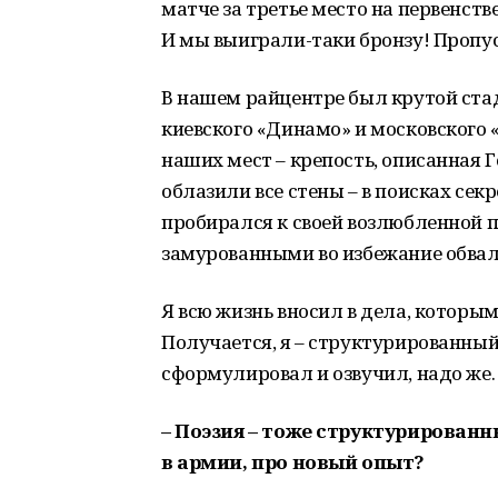
матче за третье место на первенст
И мы выиграли-таки бронзу! Пропуст
В нашем райцентре был крутой ста
киевского «Динамо» и московского
наших мест – крепость, описанная Г
облазили все стены – в поисках сек
пробирался к своей возлюбленной п
замурованными во избежание обвал
Я всю жизнь вносил в дела, которы
Получается, я – структурированный 
сформулировал и озвучил, надо же
– Поэзия – тоже структурированны
в армии, про новый опыт?