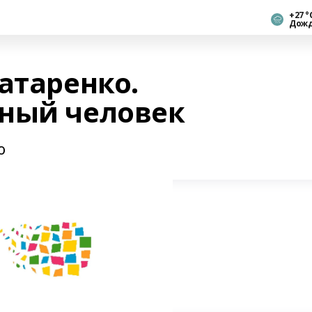
+27 °
Дож
атаренко.
ный человек
о