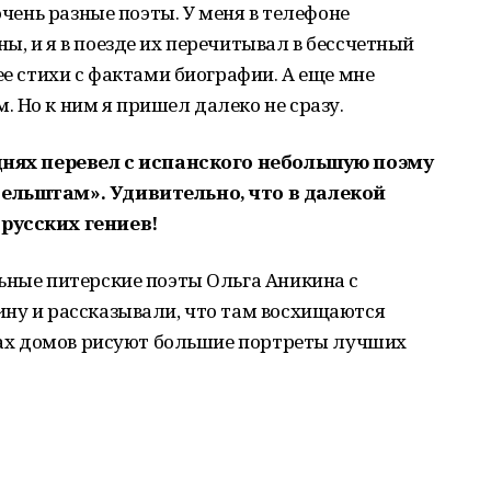
очень разные поэты. У меня в телефоне
ы, и я в поезде их перечитывал в бессчетный
ее стихи с фактами биографии. А еще мне
 Но к ним я пришел далеко не сразу.
 днях перевел с испанского небольшую поэму
дельштам». Удивительно, что в далекой
русских гениев!
ьные питерские поэты Ольга Аникина с
ину и рассказывали, что там восхищаются
енах домов рисуют большие портреты лучших