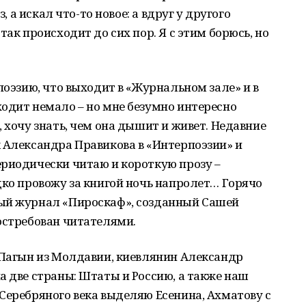
з, а искал что-то новое: а вдруг у другого
так происходит до сих пор. Я с этим борюсь, но
поэзию, что выходит в «Журнальном зале» и в
одит немало – но мне безумно интересно
 хочу знать, чем она дышит и живет. Недавние
 Александра Правикова в «Интерпоэзии» и
ериодически читаю и короткую прозу –
дко провожу за книгой ночь напролет… Горячо
ый журнал «Пироскаф», созданный Сашей
остребован читателями.
 Пагын из Молдавии, киевлянин Александр
а две страны: Штаты и Россию, а также наш
Серебряного века выделяю Есенина, Ахматову с