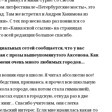
ом литфестивале «Петербургские мосты», это
ад. Там же встретил и Андрея Хакимова из
и». С тех пор несколько раз появился со
 из «Кавказской ссылки» на страницах
то всей редакции большое спасибо.
циальных сетей сообщается, что у вас
ая с прозы вышеупомянутого Аксенова. Как
 у меня очень много любимых городов…
 возник еще в школе. Я читал абсолютно все!
бедствия, признаюсь: я прочел всю школьную
ола в городе, она потом стала гимназией),
ассах ездил в городскую, откуда раз в две
 книг… Спасибо учителям, они слегка
льский интерес. Если мне нравилась какая-то