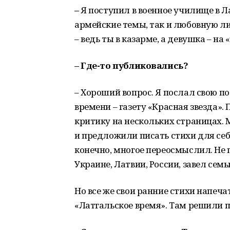
–
Я поступил в военное училище в Ла
армейские темы, так и любовную ли
– ведь ты в казарме, а девушка – на
– Где-то публиковались?
– Хороший вопрос. Я послал свою п
времени – газету «Красная звезда»
критику на нескольких страницах.
и предложили писать стихи для себя
конечно, многое переосмыслил. Не п
Украине, Латвии, России, завел семь
Но все же свои ранние стихи напеча
«Латгальское время». Там решили 