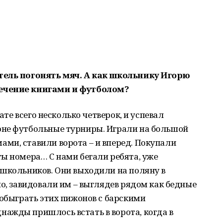
тель погонять мяч. А как школьнику Игорю
ечение книгами и футболом?
тате всего несколько четверок, и успевал
оне футбольные турниры. Играли на большой
ми, ставили ворота – и вперед. Покупали
ы номера… С нами бегали ребята, уже
 школьников. Они выходили на поляну в
но, завидовали им – выглядев рядом как бедные
 обыграть этих пижонов с барскими
ажды пришлось встать в ворота, когда в