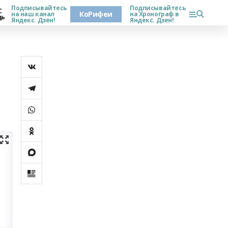
Подписывайтесь
Подписывайтесь
С
КоРифеи
на наш канал
на Хронограф в
дь
Яндекс. Дзен!
Яндекс. Дзен!