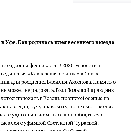
в Уфе. Как родилась идея весеннего выезда
 не ездил на фестивали. В 2020-м посетил
бъединения «Кавказская ссылка» и Союза
ании дня рождения Василия Аксенова. Память о
о не может не радовать. Был большой праздник
хотел приехать в Казань прошлой осенью на
 как всегда, кучу знакомых, но не смог – менял
ь, а с удовольствием, плотно пообщаться с
писался с уфимкой Светланой Чураевой,
 и рванул в мини-турне. Со Светой