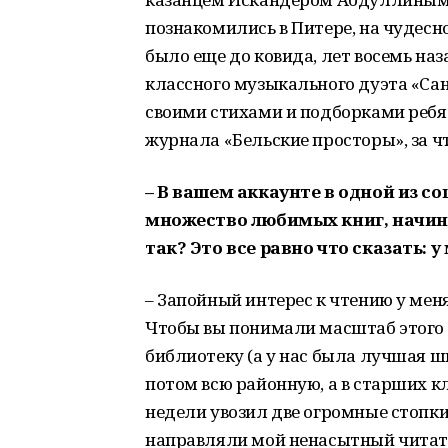
познакомились в Питере, на чудесн
было еще до ковида, лет восемь наз
классного музыкального дуэта «Санк
своими стихами и подборками ребят
журнала «Бельские просторы», за ч
– В вашем аккаунте в одной из со
множество любимых книг, начин
так? Это все равно что сказать:
– Запойный интерес к чтению у меня
Чтобы вы понимали масштаб этого 
библиотеку (а у нас была лучшая шк
потом всю районную, а в старших кл
недели увозил две огромные стопки
направляли мой ненасытный читате