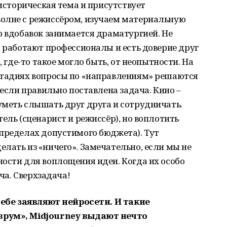
 историческая тема и присутствует
олне с режиссёром, изучаем материальную
р вдобавок занимается драматургией. Не
а работают профессионалы и есть доверие друг
, где-то такое могло быть, от неопытности. На
стадиях вопросы по «направлениям» решаются
 если правильно поставлена задача. Кино –
уметь слышать друг друга и сотрудничать.
ель (сценарист и режиссёр), но воплотить
 пределах допустимого бюджета). Тут
лать из «ничего». Замечательно, если мы не
ости для воплощения идеи. Когда их особо
ача. Сверхзадача!
ебе заявляют нейросети. И такие
врум», Midjourney выдают нечто