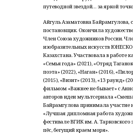
путеводной звездой… за яркой точко
Айгуль Азаматовна Байрамгулова, ст
постановщик. Окончила художестве
Член Союза художников России. Ч
изобразительных искусств ЮНЕСКО,
Казахстана. Участвовала в работе 
«Семья года» (2021), «Отряд Таганок
поэта» (2022), «Наган» (2016), «Пил
(2015), «Визит» (2013), «13 раунд» 
фильмом «Важнее не бывает» с Анно
авторов идеи мультсериала «Смешари
Байрамгулова принимала участие и
«Лучшая дипломная работа худож
фестивале ВГИК им. А. Тарковского
пёс, бегущий краем моря».