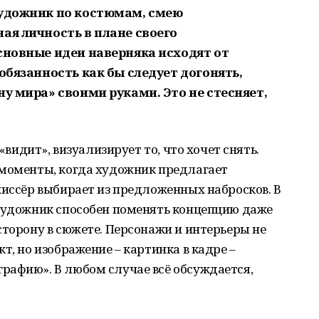
художник по костюмам, смею
ая личность в плане своего
сновные идеи наверняка исходят от
обязанность как бы следует догонять,
ну мира» своими руками. Это не стесняет,
 «видит», визуализирует то, что хочет снять.
 моменты, когда художник предлагает
жиссёр выбирает из предложенных набросков. В
 художник способен поменять концепцию даже
сторону в сюжете. Персонажи и интерьеры не
т, но изображение – картинка в кадре –
рафию». В любом случае всё обсуждается,