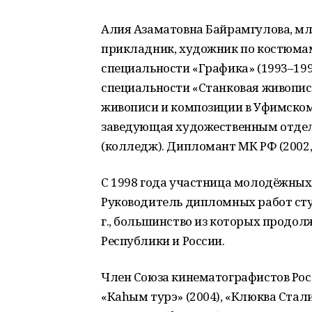
Алия Азаматовна Байрамгулова, мл
прикладник, художник по костюмам.
специальности «Графика» (1993–199
специальности «Станковая живопись»
живописи и композиции в Уфимском 
заведующая художественным отдел
(колледж). Дипломант МК РФ (2002, 
С 1998 года участница молодёжных,
Руководитель дипломных работ студ
г., большинство из которых продол
Республики и России.
Член Союза кинематографистов Рос
«Каhым турэ» (2004), «Клюква Стали