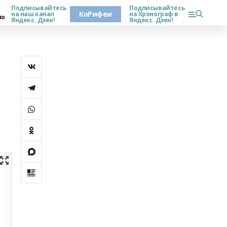
Подписывайтесь
Подписывайтесь
КоРифеи
на наш канал
на Хронограф в
но
Яндекс. Дзен!
Яндекс. Дзен!