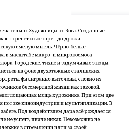
имечательно. Художницы от Бога. Созданные
ют трепет и восторг – до дрожи.
ческую смелую мысль. Чёрно-белые
ика в масштабе макро- и микрокосмоса
клора. Городские, тихие и задумчивые этюды
истьев на фоне двухэтажных сталинских
портреты филигранно выточены, словно из
точников бессмертной жизни как таковой.
сепоглощающая мощь художника. При этом две
ся потоке киноиндустрии и мультипликации. В
 забеге. Под воздействием дара всё рождается
аче не успеть, иначе никак. Невозможно не
ыдержке в стремлении идти за своей