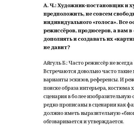
А. Ч
.: Художник-постановщик и 
предположить, не совсем свободн
индивидуального «голоса». Все о
режиссёров, продюсеров, а вам в 
дополнять и создавать их «карти
не давит?
Айгуль Б.: Часто режиссёр не всегда
Встречаются довольно часто такие
варианты эскизов, референсы. И ре
поиске образа интерьера, костюма
сценария в более изобразительную 
редко прописаны в сценарии как фак
должно иметь выразительную «биог
обговаривается и утверждается.