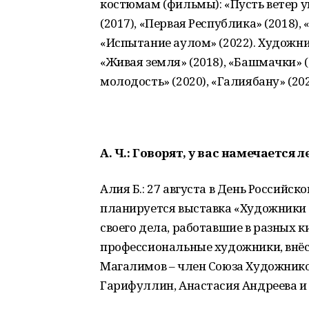
костюмам (фильмы): «Пусть ветер ун
(2017), «Первая Республика» (2018), 
«Испытание аулом» (2022). Художни
«Живая земля» (2018), «Башмачки» (
молодость» (2020), «Галиябану» (202
А. Ч.:
Говорят, у вас намечается 
Алия Б.: 27 августа в День Российск
планируется выставка «Художники к
своего дела, работавшие в разных 
профессиональные художники, внёс
Магалимов – член Союза Художнико
Гарифуллин, Анастасия Андреева и д