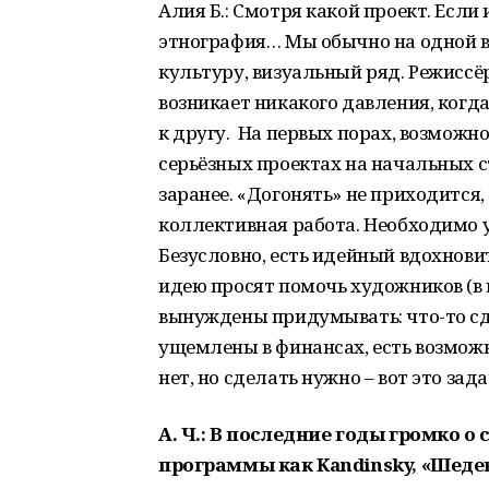
Алия Б.: Смотря какой проект. Если
этнография… Мы обычно на одной в
культуру, визуальный ряд. Режиссё
возникает никакого давления, когд
к другу. На первых порах, возможно
серьёзных проектах на начальных 
заранее. «Догонять» не приходится,
коллективная работа. Необходимо 
Безусловно, есть идейный вдохновит
идею просят помочь художников (в
вынуждены придумывать: что-то сде
ущемлены в финансах, есть возможн
нет, но сделать нужно – вот это зад
А. Ч.:
В последние годы громко о с
программы как Kandinsky, «Шеде