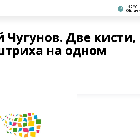
+17 °С
Облач
й Чугунов. Две кисти,
штриха на одном