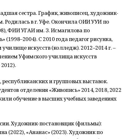
адшая сестра. График, живописец, художник-
 Родилась в г. Уфе. Окончила ОИИ УУИ по
8), ФИИ УГАИ им. З. Исмагилова по
 (1998–2004). С 2010 года педагог рисунка,
училище искусств (колледж). 2012–2014 г. –
ением Уфимского училища искусств
2012).
 республиканских и групповых выставок.
ентов отделения «Живопись» 2014, 2018, 2022
жили обучение в высших учебных заведениях
сии. Художник-постановщик (фильмы):
на (2022), «Ананас» (2023). Художник по