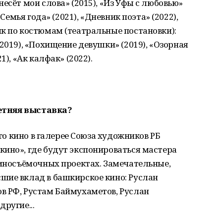
есёт мои слова» (2015), «Из Уфы с любовью»
«Семья года» (2021), «Дневник поэта» (2022),
к по костюмам (театральные постановки):
2019), «Похищение девушки» (2019), «Озорная
1), «Ак калфак» (2022).
летняя выставка?
ого кино в галерее Союза художников РБ
ино», где будут экспонироваться мастера
киносъёмочных проектах. Замечательные,
шие вклад в башкирское кино: Руслан
в РФ, Рустам Баймухаметов, Руслан
ругие...