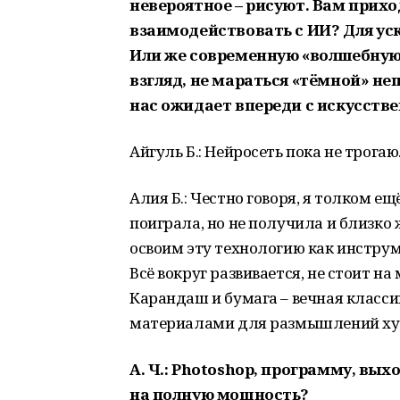
невероятное – рисуют. Вам прихо
взаимодействовать с ИИ? Для ус
Или же современную «волшебную»
взгляд, не мараться «тёмной» не
нас ожидает впереди с искусств
Айгуль Б.: Нейросеть пока не трогаю
Алия Б.: Честно говоря, я толком е
поиграла, но не получила и близко
освоим эту технологию как инструм
Всё вокруг развивается, не стоит н
Карандаш и бумага – вечная класс
материалами для размышлений ху
А. Ч
.:
Photoshop
, программу, выхо
на полную мощность?