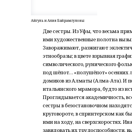
Айгуль и Алия Байрамгуловы
Две сестры. Из Уфы, что весьма пр
ими художественные полотна вызыва
Завораживают, разжигают эклекти
этнообразы; в цвете взрывная граф
символического, рунического фоль
под шёпот… «полушёпот» осенних л
домиков из Алматы (Алма-Ата). И 
итальянского мрамора, будто из ис
Проглядывается академичность, в
сестры в безостановочном находят
круговороте, в спринтерском как бы
ими на ходу, на сверхскоростях. Ин
завидовать их трудоспособности, в