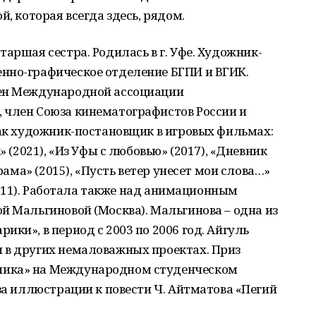
й, которая всегда здесь, рядом.
аршая сестра. Родилась в г. Уфе. Художник-
нно-графическое отделение БГПИ и ВГИК.
лен Международной ассоциации
 член Союза кинематографистов России и
как художник-постановщик в игровых фильмах:
» (2021), «Из Уфы с любовью» (2017), «Дневник
орама» (2015), «Пусть ветер унесет мои слова…»
(2011). Работала также над анимационным
й Мальгиновой (Москва). Мальгинова – одна из
ки», в период с 2003 по 2006 год. Айгуль
 в других немаловажных проектах. Приз
ника» на Международном студенческом
 за иллюстрации к повести Ч. Айтматова «Пегий