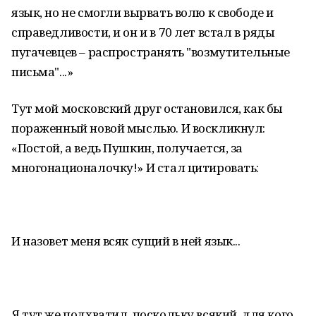
язык, но не смогли вырвать волю к свободе и
справедливости, и он и в 70 лет встал в ряды
пугачевцев – распространять "возмутительные
письма"...»
Тут мой московский друг остановился, как бы
пораженный новой мыслью. И воскликнул:
«Постой, а ведь Пушкин, получается, за
многонационалочку!» И стал цитировать:
И назовет меня всяк сущий в ней язык...
Я тут же подхватил, поскольку всякий, для кого