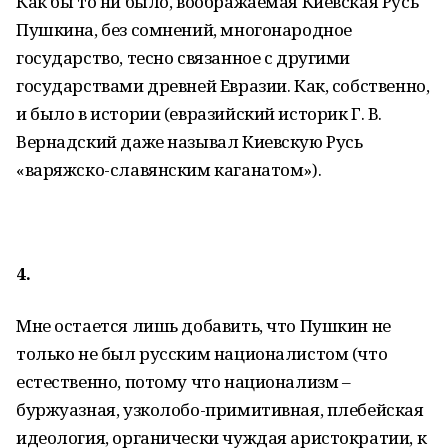
Как бы то ни было, воображаемая Киевская Русь
Пушкина, без сомнений, многонародное
государство, тесно связанное с другими
государствами древней Евразии. Как, собственно,
и было в истории (евразийский историк Г. В.
Вернадский даже называл Киевскую Русь
«варяжско-славянским каганатом»).
4.
Мне остается лишь добавить, что Пушкин не
только не был русским националистом (что
естественно, потому что национализм –
буржуазная, узколобо-примитивная, плебейская
идеология, органически чуждая аристократии, к