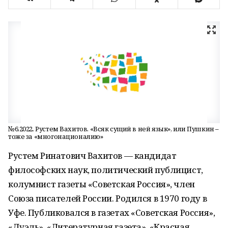
№6.2022. Рустем Вахитов. «Всяк сущий в ней язык», или Пушкин –
тоже за «многонационалию»
Рустем Ринатович Вахитов — кандидат
философских наук, политический публицист,
колумнист газеты «Советская Россия», член
Союза писателей России. Родился в 1970 году в
Уфе. Публиковался в газетах «Советская Россия»,
«Дуэль», «Литературная газета», «Красная