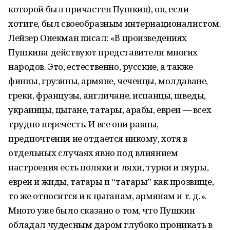
которой был причастен Пушкин), он, если
хотите, был своеобразным интернационалистом.
Лейзер Онекман писал: «В произведениях
Пушкина действуют представители многих
народов. Это, естественно, русские, а также
финны, грузины, армяне, чеченцы, молдаване,
греки, французы, англичане, испанцы, шведы,
украинцы, цыгане, татары, арабы, евреи — всех
трудно перечесть. И все они равны,
предпочтения не отдается никому, хотя в
отдельных случаях явно под влиянием
настроения есть поляки и ляхи, турки и гяуры,
евреи и жиды, татары и “татары” как прозвище,
то же относится и к цыганам, армянам и т. д.».
Много уже было сказано о том, что Пушкин
обладал чудесным даром глубоко проникать в