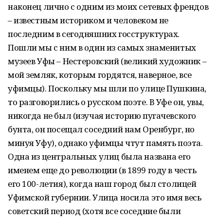
наконец лично с одним из моих сетевых френдов
– известным историком и человеком не
последним в сегодняшних госструктурах.
Пошли мы с ним в один из самых знаменитых
музеев Уфы – Нестеровский (великий художник –
мой земляк, которым гордятся, наверное, все
уфимцы). Поскольку мы шли по улице Пушкина,
то разговорились о русском поэте. В Уфе он, увы,
никогда не был (изучая историю пугачевского
бунта, он посещал соседний нам Оренбург, но
минуя Уфу), однако уфимцы чтут память поэта.
Одна из центральных улиц была названа его
именем еще до революции (в 1899 году в честь
его 100-летия), когда наш город был столицей
Уфимской губернии. Улица носила это имя весь
советский период (хотя все соседние были