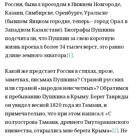
России, бывал проездом в Нижнем Новгороде,
Казани, Симбирске, Оренбурге, Уральске
(бывшем Яицком городке, теперь – город Орал в
Западном Казахстане). Биографы Пушкина
подсчитали, что Пушкин за свою короткую
жизнь проехал более 34 тысяч верст, это равно
длине земного экватора
[1]
.
Какой же предстает Россия в стихах, прозе,
заметках, письмах Пушкина? Страной русских
или страной «народов неисчетных»? Обратимся
к пребыванию Пушкина в Крыму. Берег Тавриды
он увидел весной 1820 года из Тамани, и
примечательно, что при этом написал: «С
полуострова Таманя, древнего Тмутараканского
княжества, открылись мне берега Крыма»
[2]
. Не