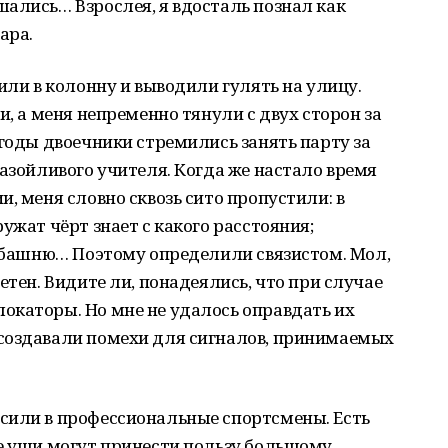
ались… Взрослея, я вдосталь познал как
ара.
или в колонну и выводили гулять на улицу.
и, а меня непременно тянули с двух сторон за
 годы двоечники стремились занять парту за
назойливого учителя. Когда же настало время
, меня словно сквозь сито пропустили: в
ужат чёрт знает с какого расстояния;
в башню… Поэтому определили связистом. Мол,
етен. Видите ли, понадеялись, что при случае
окаторы. Но мне не удалось оправдать их
создавали помехи для сигналов, принимаемых
сили в профессиональные спортсмены. Есть
ие уши могут принести пользу большому