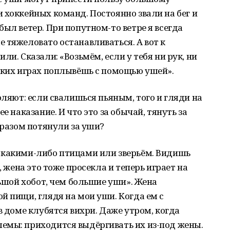
 хоккейных команд. Постоянно звали на бег и
ыл ветер. При попутном-то ветре я всегда
 тяжеловато останавливаться. А вот к
ли. Сказали: «Возьмём, если у тебя ни рук, ни
ских играх поплывёшь с помощью ушей».
оляют: если свалишься пьяным, того и гляди на
е наказание. И что это за обычай, тянуть за
 разом потянули за уши?
 какими-либо птицами или зверьём. Видишь
, жена это тоже просекла и теперь играет на
льшой хобот, чем большие уши». Жена
й пищи, глядя на мои уши. Когда ем с
в доме клубятся вихри. Даже утром, когда
емы: приходится выдёргивать их из-под жены.