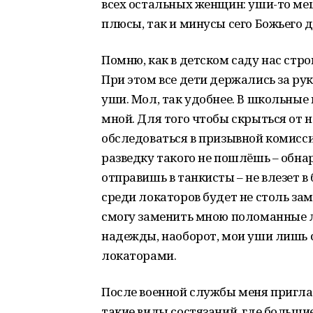
всех остальных женщин: уши-то меш
плюсы, так и минусы сего Божьего д
Помню, как в детском саду нас стро
При этом все дети держались за рук
уши. Мол, так удобнее. В школьные
мной. Для того чтобы скрыться от 
обследоваться в призывной комиссии
разведку такого не пошлёшь – обнар
отправишь в танкисты – не влезет 
среди локаторов будет не столь зам
смогу заменить мною поломанные л
надежды, наоборот, мои уши лишь 
локаторами.
После военной службы меня пригла
такие виды состязаний, где больш