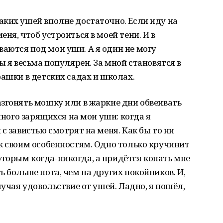
ких ушей вполне достаточно. Если иду на
ня, чтоб устроиться в моей тени. И в
аются под мои уши. А я один не могу
ы я весьма популярен. За мной становятся в
рашки в детских садах и школах.
згонять мошку или в жаркие дни обвеивать
много зарящихся на мои уши: когда я
с завистью смотрят на меня. Как бы то ни
к своим особенностям. Одно только кручинит
торым когда-никогда, а придётся копать мне
 больше пота, чем на других покойников. И,
лучая удовольствие от ушей. Ладно, я пошёл,