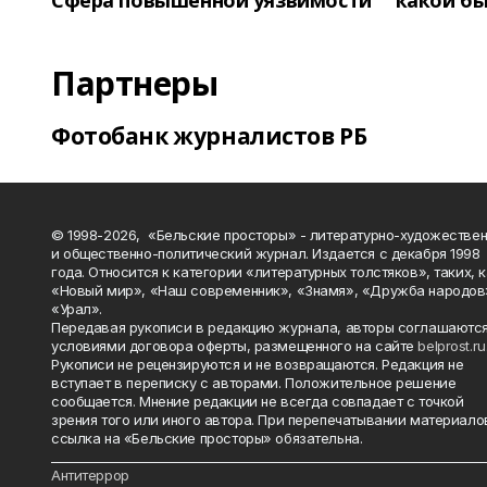
Сфера повышенной уязвимости
какой бы
Партнеры
Фотобанк журналистов РБ
© 1998-2026, «Бельские просторы» - литературно-художестве
и общественно-политический журнал. Издается с декабря 1998
года. Относится к категории «литературных толстяков», таких, 
«Новый мир», «Наш современник», «Знамя», «Дружба народов
«Урал».
Передавая рукописи в редакцию журнала, авторы соглашаются
условиями договора оферты, размещенного на сайте
belprost.ru
Рукописи не рецензируются и не возвращаются. Редакция не
вступает в переписку с авторами. Положительное решение
сообщается. Мнение редакции не всегда совпадает с точкой
зрения того или иного автора. При перепечатывании материало
ссылка на «Бельские просторы» обязательна.
_______________________________________________________________________
Антитеррор