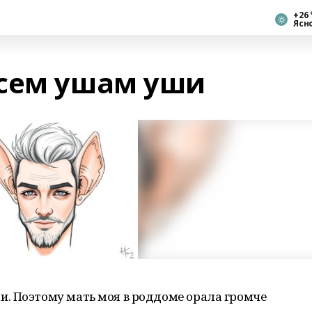
+26 
Ясн
Всем ушам уши
. Поэтому мать моя в роддоме орала громче