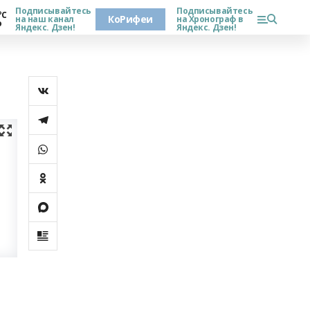
Подписывайтесь
Подписывайтесь
°С
КоРифеи
на наш канал
на Хронограф в
о
Яндекс. Дзен!
Яндекс. Дзен!