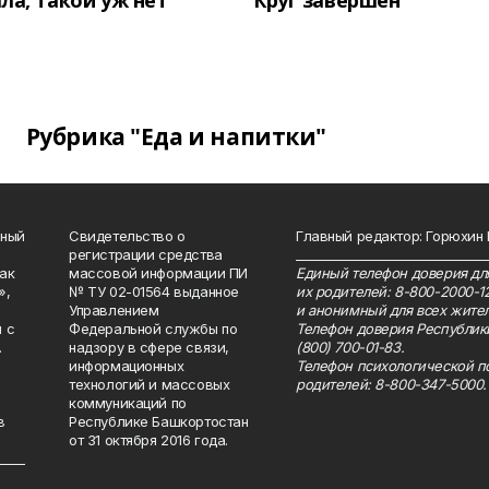
ла, такой уж нет
Круг завершён
Рубрика "Еда и напитки"
нный
Свидетельство о
Главный редактор: Горюхин
регистрации средства
_______________________________
как
массовой информации ПИ
Единый телефон доверия для
»,
№ ТУ 02-01564 выданное
их родителей: 8-800-2000-1
Управлением
и анонимный для всех жител
 с
Федеральной службы по
Телефон доверия Республик
.
надзору в сфере связи,
(800) 700-01-83.
информационных
Телефон психологической п
технологий и массовых
родителей: 8-800-347-5000.
коммуникаций по
в
Республике Башкортостан
от 31 октября 2016 года.
_____