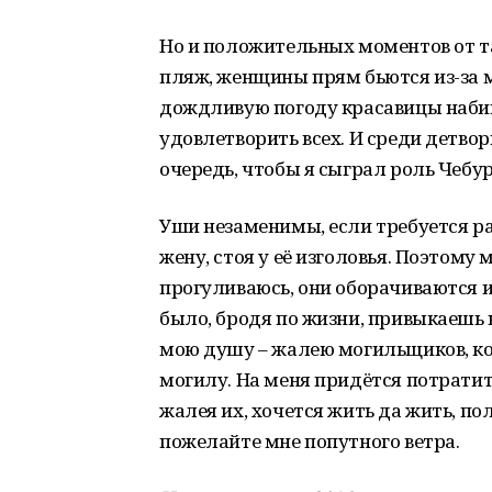
Но и положительных моментов от та
пляж, женщины прям бьются из-за ме
дождливую погоду красавицы набив
удовлетворить всех. И среди детвор
очередь, чтобы я сыграл роль Чебу
Уши незаменимы, если требуется ра
жену, стоя у её изголовья. Поэтому 
прогуливаюсь, они оборачиваются и 
было, бродя по жизни, привыкаешь 
мою душу – жалею могильщиков, ко
могилу. На меня придётся потратить
жалея их, хочется жить да жить, по
пожелайте мне попутного ветра.