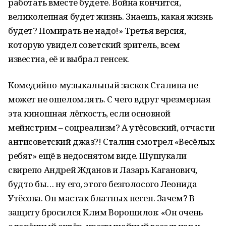
работать вместе будете. Война кончится,
великолепная будет жизнь. Знаешь, какая жизнь
будет? Помирать не надо!» Третья версия,
которую увидел советский зритель, всем
известна, её и выбрал генсек.
Комедийно-музыкальный заскок Сталина не
может не ошеломлять. С чего вдруг чрезмерная
эта киношная лёгкость, если основной
мейнстрим – соцреализм? А утёсовский, отчасти
антисоветский джаз?! Сталин смотрел «Весёлых
ребят» ещё в недоснятом виде. Шушукали
свирепо Андрей Жданов и Лазарь Каганович,
будто бы… ну его, этого безголосого Леонида
Утёсова. Он мастак блатных песен. Зачем? В
защиту бросился Клим Ворошилов: «Он очень