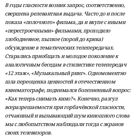
В годы гласности возник запрос, соответственно,
свершена релевантная выдача. Часто до и после
показа «полочного» фильма, да и вкупе с иными
«перестроечными» фильмами, проходило
злободневное, пылкое (порой до крика)
обсуждение в тематических телепередачах.
Старались приобщать и молодое поколение к
аналогичным беседам в стилистике телепередач
«12 этаж», «Музыкальный ринг». Одномоментно
шла переоценка ценностей в отечественном
кинематографе, поднимался болезненный вопрос:
«Как теперь снимать кино?». Конечно, разгул
всеразрешаемости при горбачёвской гласности,
отчаянный и вызывающий шум киношного слова
мы с любопытством наблюдали тогда с экранов
своих телевизоров.