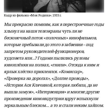
Кадр из фильма «Моя Родина», 1933 г.
Мы прекрасно помним, как в перестроечные годы
хлынул на наши телеэкраны чуть ли не
бесконечный поток «полочных» кинофильмов,
которые пребывали до этого в забвении – под
запретом руководителей-функционеров,
худсовета или…? Годами пылились рулоны
киноплёнки на полках, «гнили». Отсюда к ним и
ярлык хлёстко приклеился. «Комиссар»,
«Проверка на дорогах», «Долгие проводы»,
«История Аси Клячиной, которая любила, да не
вышла замуж», «Интервенция» и многие другие
произведения киноиндустрии вдруг вспыхнули
зеркальным блеском… а то и стали неким хайпом.