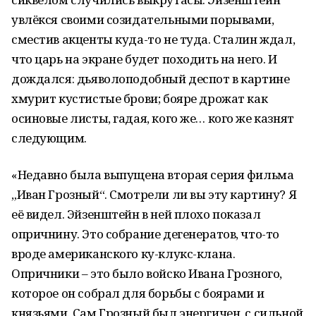
увлёкся своими созидательными порывами,
сместив акценты куда-то не туда. Сталин ждал,
что царь на экране будет походить на него. И
дождался: дьяволоподобный деспот в картине
хмурит кустистые брови; бояре дрожат как
осиновые листы, гадая, кого же… кого же казнят
следующим.
«Недавно была выпущена вторая серия фильма
„Иван Грозный“. Смотрели ли вы эту картину? Я
её видел. Эйзенштейн в ней плохо показал
опричнину. Это собрание дегенератов, что-то
вроде американского ку-клукс-клана.
Опричники – это было войско Ивана Грозного,
которое он собрал для борьбы с боярами и
князьями. Сам Грозный был энергичен, с сильной