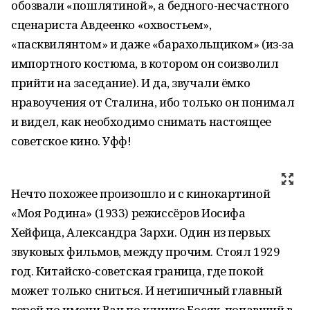
обозвали «пошлятиной», а бедного-несчастного
сценариста Авдеенко «охвостьем»,
«пасквилянтом» и даже «барахольщиком» (из-за
импортного костюма, в котором он соизволил
прийти на заседание). И да, звучали ёмко
нравоучения от Сталина, ибо только он понимал
и видел, как необходимо снимать настоящее
советское кино. Уфф!
Нечто похожее произошло и с кинокартиной
«Моя Родина» (1933) режиссёров Иосифа
Хейфица, Александра Зархи. Один из первых
звуковых фильмов, между прочим. Стоял 1929
год. Китайско-советская граница, где покой
может только сниться. И нетипичный главный
герой по имени Ван по кличке Босяк, попавший в