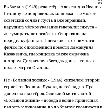
В «Звезде» (1949) режиссёра Александра Иванова
Сталину не понравилась концовка – не может
советский солдат, пусть даже экранный,
нарушить чёткое указание генералиссимуса –
«не умирать, не погибать». Отправили на
переделку финала. И неважно, что снимался
фильм по одноимённой повести Эммануила
Казакевича, где концовка также омрачена
автором. До зрителя «Звезда» дошла только
после смерти Сталина.
И с «Большой жизнью» (1946), сиквелом, второй
серией от Леонида Лукова, не всё ладно. Про
донецких шахтёров. Основной мотив новой
«Большой жизни» – победа в войне, принесшая
радость и ликование, но до благоустроенности и