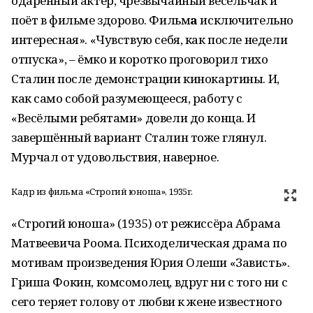
одарённый актёр, чрезвычайный весельчак и
поёт в фильме здорово. Фильм
а
исключительно
интересная». «Чувствую себя, как после недели
отпуска», – ёмко и коротко проговорил тихо
Сталин после демонстрации кинокартины. И,
как само собой разумеющееся, работу с
«Весёлыми ребятами» довели до конца. И
завершённый вариант Сталин тоже глянул.
Мурчал от удовольствия, наверное.
Кадр из фильма «Строгий юноша», 1935г.
«Строгий юноша» (1935) от режиссёра Абрама
Матвеевича Роома. Психоделическая драма по
мотивам произведения Юрия Олеши «Зависть».
Гриша Фокин, комсомолец, вдруг ни с того ни с
сего теряет голову от любви к жене известного