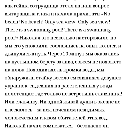
как гейша сотрудница отеля на наш вопрос
вытаращила глаза и начала причитать: «No
beach! No beach! Only sea view! Only sea view!
There is a swimming pool! There is a swimming
pool!» Николая это несколько насторожило, но
мы его успокоили, сославшись на опыт коллег, и
двинулись в путь. Через 10 минут мы оказались
на пустынном берегу залива, совсем не похожего
на пляж. Походив вдоль кромки воды, мы
обнаружили стайку весело смеявшихся девушек-
украинок, сидевших на расстеленных у воды
полотенцах: где только не встретишь славянина!
Или славянку. Ни одной живой души в океане не
плескалось – за исключением невидимых
человеческим глазом обитателей этих вод.
Николай начал сомневаться – безопасно ли