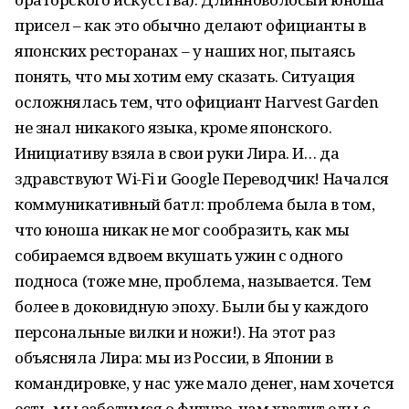
присел – как это обычно делают официанты в
японских ресторанах – у наших ног, пытаясь
понять, что мы хотим ему сказать. Ситуация
осложнялась тем, что официант Harvest Garden
не знал никакого языка, кроме японского.
Инициативу взяла в свои руки Лира. И… да
здравствуют Wi-Fi и Google Переводчик! Начался
коммуникативный батл: проблема была в том,
что юноша никак не мог сообразить, как мы
собираемся вдвоем вкушать ужин с одного
подноса (тоже мне, проблема, называется. Тем
более в доковидную эпоху. Были бы у каждого
персональные вилки и ножи!). На этот раз
объясняла Лира: мы из России, в Японии в
командировке, у нас уже мало денег, нам хочется
есть, мы заботимся о фигуре, нам хватит еды с