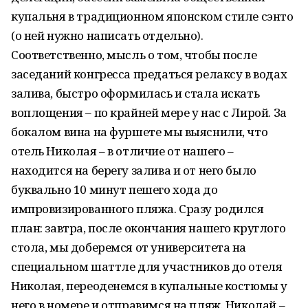
купальня в традиционном японском стиле сэнто
(о ней нужно написать отдельно).
Соответственно, мысль о том, чтобы после
заседаний конгресса предаться релаксу в водах
залива, быстро оформилась и стала искать
воплощения – по крайней мере у нас с Лирой. За
бокалом вина на фуршете мы выяснили, что
отель Николая – в отличие от нашего –
находится на берегу залива и от него было
буквально 10 минут пешего хода до
импровизированного пляжа. Сразу родился
план: завтра, после окончания нашего круглого
стола, мы доберемся от университета на
специальном шаттле для участников до отеля
Николая, переоденемся в купальные костюмы у
него в номере и отправимся на пляж. Николай –