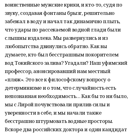
воинственные мужские крики, и кто-то, судя по
звуку, создавая фонтаны брызг, решительно
забежал в воду и начал так динамично плыть,
что удары по рассекаемой водной глади были
слышны издалека. Мы развернулись и из
любопытства двинулись обратно. Как вы
думаете, кто был бесстрашным покорителем
вод Токийского залива? Угадали? Наш уфимский
профессор, анонсировавший нам местный
«пляж». Это все к философскому вопросу о
детерминизме и о том, что случайность есть
непознанная необходимость… Как бы то ни было,
мы с Лирой почувствовали прилив силы и
уверенности в себе, и мы начали также
бесстрашно штурмовать водные просторы.
Вскоре два российских доктора и один кандидат