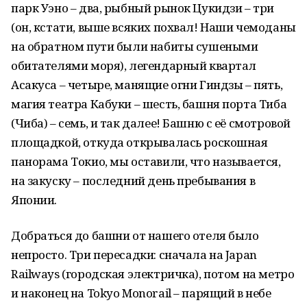
парк Уэно – два, рыбный рынок Цукидзи – три
(он, кстати, выше всяких похвал! Наши чемоданы
на обратном пути были набиты сушеными
обитателями моря), легендарный квартал
Асакуса – четыре, манящие огни Гиндзы – пять,
магия театра Кабуки – шесть, башня порта Тиба
(Чиба) – семь, и так далее! Башню с её смотровой
площадкой, откуда открывалась роскошная
панорама Токио, мы оставили, что называется,
на закуску – последний день пребывания в
Японии.
Добраться до башни от нашего отеля было
непросто. Три пересадки: сначала на Japan
Railways (городская электричка), потом на метро
и наконец на Tokyo Monorail – парящий в небе