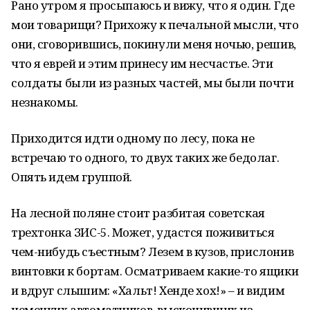
Рано утром я просыпаюсь и вижу, что я один. Где
мои товарищи? Прихожу к печальной мысли, что
они, сговорившись, покинули меня ночью, решив,
что я еврей и этим принесу им несчастье. Эти
солдаты были из разных частей, мы были почти
незнакомы.
Приходится идти одному по лесу, пока не
встречаю то одного, то двух таких же бедолаг.
Опять идем группой.
На лесной поляне стоит разбитая советская
трехтонка ЗИС-5. Может, удастся поживиться
чем-нибудь съестным? Лезем в кузов, прислонив
винтовки к бортам. Осматриваем какие-то ящики
и вдруг слышим: «Хальт! Хенде хох!» – и видим
немецких автоматчиков, выскочивших из