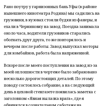
Рано поутру у гарнизонных бань Уфы (в районе
нынешнего кинотеатра Родина) мы садились на
грузовики, в кузовах стояли будки из фанеры, и
ехали в Черниковку на завод. Поездка занимала
около часа, водители грузовиков старались
обогнать друг друга, то же повторялось и
вечером после работы. Завод выпускал моторы
для комбайнов, работа была напряженной.
Вскоре после моего поступления на завод из-за
моей оплошности в чертеже было забраковано
несколько дорогостоящих деталей. По этому
поводу состоялось собрание, а на следующий
день в цеховой стенгазете появилась заметка с
заголовком «Явная вылазка врага», где я
обвинялся в сознательном саботаже на