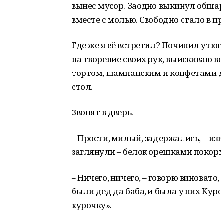
вынес мусор. Заодно выкинул обша
вместе с молью. Свободно стало в 
Где же я её встретил? Починил утю
на творение своих рук, выискиваю 
тортом, шампанским и конфетами д
стол.
Звонят в дверь.
– Прости, милый, задержались, – из
заглянули – белок орешками покор
– Ничего, ничего, – говорю виновато
были дед да баба, и была у них Куроч
курочку».