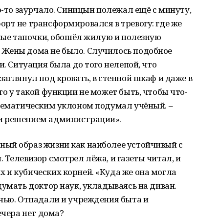
о-то заурчало. Синицын полежал ещё с минуту,
рт не трансформировался в тревогу: где же
рные тапочки, обошёл жилую и полезную
 Жены дома не было. Случилось подобное
и. Ситуация была до того нелепой, что
заглянул под кровать, в стенной шкаф и даже в
то у такой функции не может быть, чтобы что-
атематическим уклоном подумал учёный. –
и решением администрации».
ый образ жизни как наиболее устойчивый с
 Телевизор смотрел лёжа, и газеты читал, и
 и кубических корней. «Куда же она могла
думать доктор наук, укладываясь на диван.
очью. Отпадали и учреждения быта и
ечера нет дома?