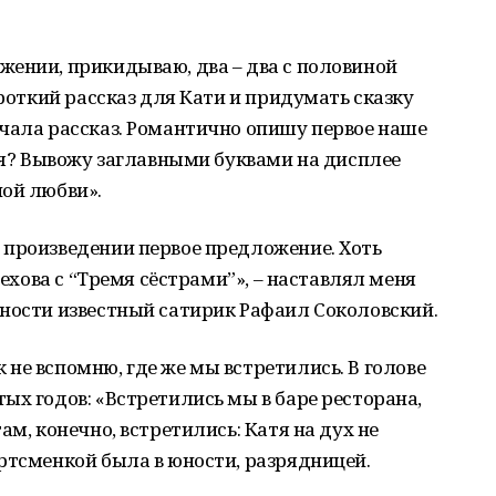
жении, прикидываю, два – два с половиной
ороткий рассказ для Кати и придумать сказку
чала рассказ. Романтично опишу первое наше
ебя? Вывожу заглавными буквами на дисплее
ной любви».
 произведении первое предложение. Хоть
Чехова с “Тремя сёстрами”», – наставлял меня
ьности известный сатирик Рафаил Соколовский.
не вспомню, где же мы встретились. В голове
ых годов: «Встретились мы в баре ресторана,
ам, конечно, встретились: Катя на дух не
ртсменкой была в юности, разрядницей.