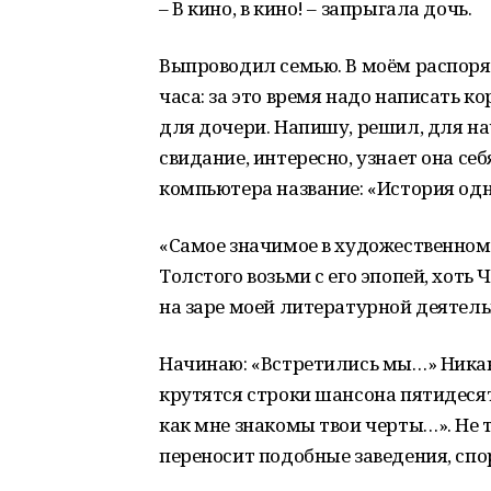
– В кино, в кино! – запрыгала дочь.
Выпроводил семью. В моём распоря
часа: за это время надо написать к
для дочери. Напишу, решил, для на
свидание, интересно, узнает она с
компьютера название: «История од
«Самое значимое в художественном
Толстого возьми с его эпопей, хоть 
на заре моей литературной деятел
Начинаю: «Встретились мы…» Никак 
крутятся строки шансона пятидесят
как мне знакомы твои черты…». Не т
переносит подобные заведения, спо