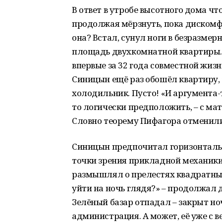
В ответ в утробе высотного дома чт
продолжая мёрзнуть, пока дискомфо
она? Встал, сунул ноги в безразме
площадь двухкомнатной квартиры.
впервые за 32 года совместной жизн
Синицын ещё раз обошёл квартиру, 
холодильник. Пусто! «И аргумента-
то логически предположить, – с м
Словно теорему Пифагора отменил
Синицын предпочитал горизонтальн
точки зрения прикладной механики.
размышлял о прелестях квадратных
уйти на ночь глядя?» – продолжал 
Зелёный базар отпадал – закрыт н
администрация. А может, её уже с в