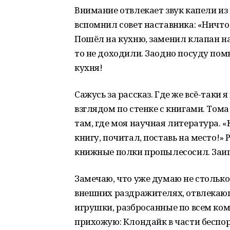
Внимание отвлекает звук капели из 
вспомнил совет наставника: «Ничто
Пошёл на кухню, заменил клапан на 
то не доходили. Заодно посуду пом
кухня!
Сажусь за рассказ. Где же всё-таки 
взглядом по стенке с книгами. Том
там, где моя научная литература. «К
книгу, почитал, поставь на место!» 
книжные полки пропылесосил. Заиг
Замечаю, что уже думаю не столько 
внешних раздражителях, отвлекающи
игрушки, разбросанные по всем ко
прихожую: Клондайк в части беспор