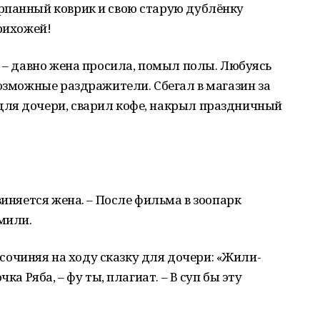
рпанный коврик и свою старую дублёнку
прихожей!
г – давно жена просила, помыл полы. Любуясь
возможные раздражители. Сбегал в магазин за
ля дочери, сварил кофе, накрыл праздничный
виняется жена. – После фильма в зоопарк
мили.
, сочиняя на ходу сказку для дочери: «Жили-
ка Ряба, – фу ты, плагиат. – В суп бы эту