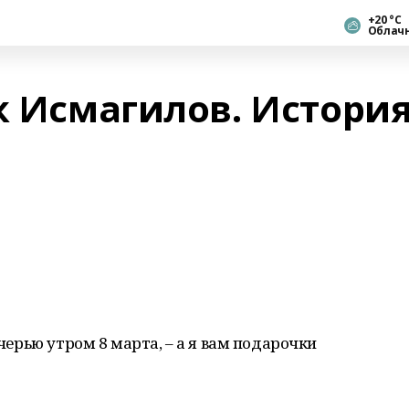
+20 °С
Облач
к Исмагилов. Истори
очерью утром 8 марта, – а я вам подарочки