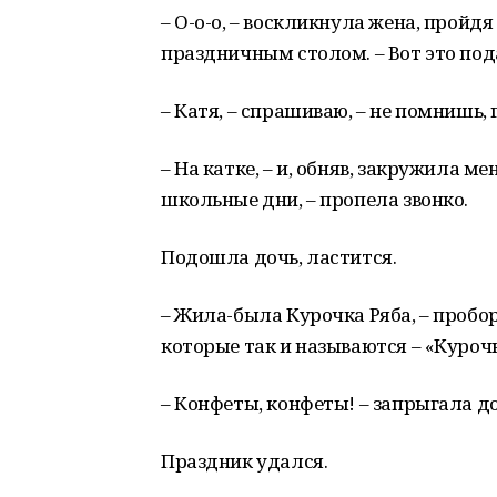
– О-о-о, – воскликнула жена, пройд
праздничным столом. – Вот это под
– Катя, – спрашиваю, – не помнишь,
– На катке, – и, обняв, закружила ме
школьные дни, – пропела звонко.
Подошла дочь, ластится.
– Жила-была Курочка Ряба, – пробор
которые так и называются – «Куроч
– Конфеты, конфеты! – запрыгала д
Праздник удался.