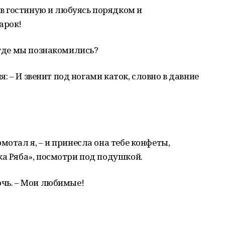
я в гостиную и любуясь порядком и
арок!
 где мы познакомились?
ня: – И звенит под ногами каток, словно в давние
мотал я, – и принесла она тебе конфеты,
ка Ряба», посмотри под подушкой.
очь. – Мои любимые!