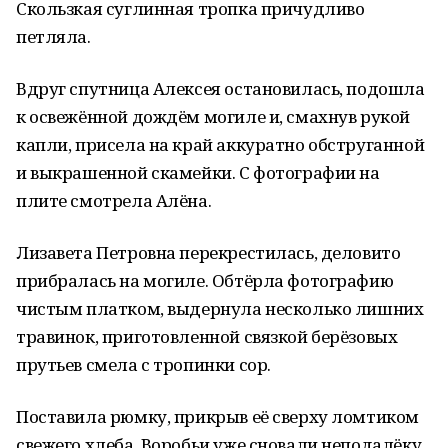
Скользкая суглинная тропка причудливо
петляла.
Вдруг спутница Алексея остановилась, подошла
к освежённой дождём могиле и, смахнув рукой
капли, присела на край аккуратно обструганной
и выкрашенной скамейки. С фотографии на
плите смотрела Алёна.
Лизавета Петровна перекрестилась, деловито
прибралась на могиле. Обтёрла фотографию
чистым платком, выдернула несколько лишних
травинок, приготовленной связкой берёзовых
прутьев смела с тропинки сор.
Поставила рюмку, прикрыв её сверху ломтиком
свежего хлеба. Воробьи уже сновали неподалёку.