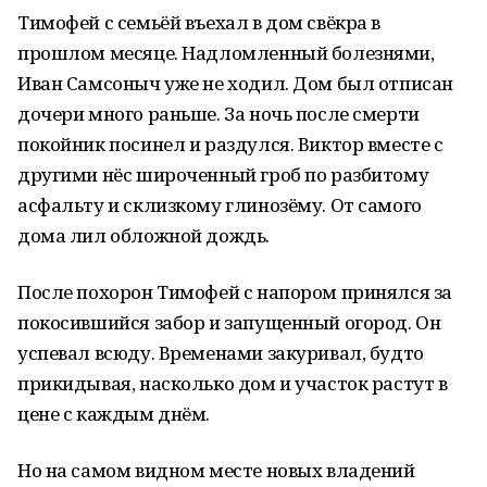
Тимофей с семьёй въехал в дом свёкра в
прошлом месяце. Надломленный болезнями,
Иван Самсоныч уже не ходил. Дом был отписан
дочери много раньше. За ночь после смерти
покойник посинел и раздулся. Виктор вместе с
другими нёс широченный гроб по разбитому
асфальту и склизкому глинозёму. От самого
дома лил обложной дождь.
После похорон Тимофей с напором принялся за
покосившийся забор и запущенный огород. Он
успевал всюду. Временами закуривал, будто
прикидывая, насколько дом и участок растут в
цене с каждым днём.
Но на самом видном месте новых владений