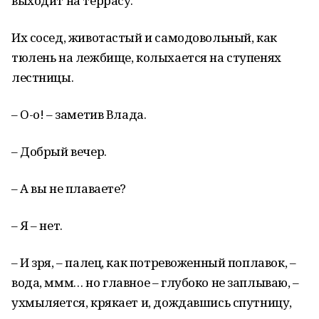
выходит на террасу.
Их сосед, животастый и самодовольный, как
тюлень на лежбище, колыхается на ступенях
лестницы.
– О-о! – заметив Влада.
– Добрый вечер.
– А вы не плаваете?
– Я – нет.
– И зря, – палец, как потревоженный поплавок, –
вода, ммм… но главное – глубоко не заплываю, –
ухмыляется, крякает и, дождавшись спутницу,