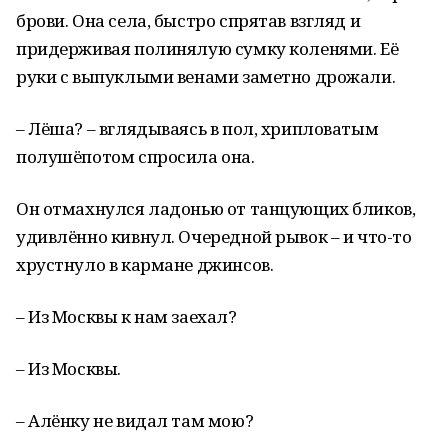
брови. Она села, быстро спрятав взгляд и
придерживая полинялую сумку коленями. Её
руки с выпуклыми венами заметно дрожали.
– Лёша? – вглядываясь в пол, хрипловатым
полушёпотом спросила она.
Он отмахнулся ладонью от танцующих бликов,
удивлённо кивнул. Очередной рывок – и что-то
хрустнуло в кармане джинсов.
– Из Москвы к нам заехал?
– Из Москвы.
– Алёнку не видал там мою?