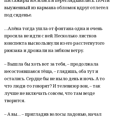
пассажиры косились и переглядывались. Почти
выуженный из кармана обломок вдруг отлетел
под сиденье.
…Алёна тогда ушла от фонтана одна и очень
просила не идти с ней. Несколько листков
конспекта выскользнули из его расстегнутого
рюкзака и дрожали на зябком ветру.
– Вышла бы хоть вот за тебя, – продолжала
несостоявшаяся тёща, – глядишь, оба тут и
остались. Сердце бы не ныло день и ночь. А то
что люди-то говорят? И телевизор вон, – так
лучше не включать совсем, что там везде
творится.
– А вы… – пригладив волосы ладонью, начал