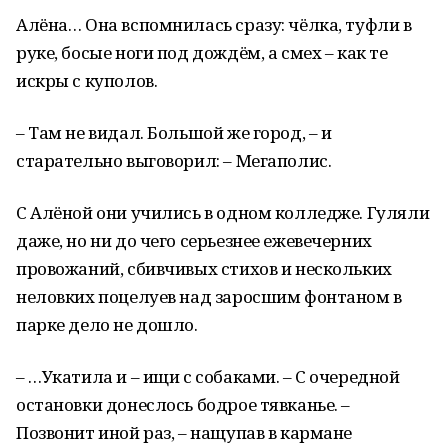
Алёна… Она вспомнилась сразу: чёлка, туфли в
руке, босые ноги под дождём, а смех – как те
искры с куполов.
– Там не видал. Большой же город, – и
старательно выговорил: – Мегаполис.
С Алёной они учились в одном колледже. Гуляли
даже, но ни до чего серьезнее ежевечерних
провожаний, сбивчивых стихов и нескольких
неловких поцелуев над заросшим фонтаном в
парке дело не дошло.
– …Укатила и – ищи с собаками. – С очередной
остановки донеслось бодрое тявканье. –
Позвонит иной раз, – нащупав в кармане