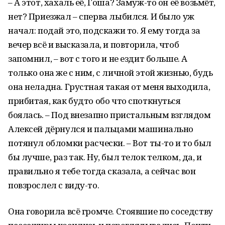
– А этот, хахаль её, Гоша? Замуж-то он её возьмёт,
нет? Приезжал – сперва лыбился. И было уж
начал: подай это, подскажи то. Я ему тогда за
вечер всё и высказала, и повторила, чтоб
запомнил, – вот с того и не ездит больше. А
только она же с ним, с личной этой жизнью, будь
она неладна. Грустная такая от меня выходила,
прибитая, как будто обо что споткнуться
боялась. – Под внезапно пристальным взглядом
Алексей дёрнулся и пальцами машинально
потянул обломки расчески. – Вот ты-то и то был
бы лучше, раз так. Ну, был телок телком, да, и
правильно я тебе тогда сказала, а сейчас вон
повзрослел с виду-то.
Она говорила всё громче. Стоявшие по соседству