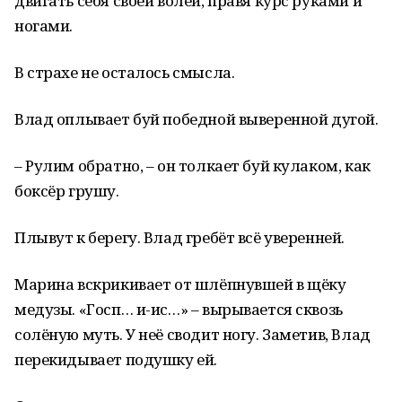
двигать себя своей волей, правя курс руками и
ногами.
В страхе не осталось смысла.
Влад оплывает буй победной выверенной дугой.
– Рулим обратно, – он толкает буй кулаком, как
боксёр грушу.
Плывут к берегу. Влад гребёт всё уверенней.
Марина вскрикивает от шлёпнувшей в щёку
медузы. «Госп… и-ис…» – вырывается сквозь
солёную муть. У неё сводит ногу. Заметив, Влад
перекидывает подушку ей.