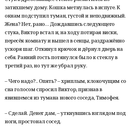
затихшему дому. Кошка метнулась в испуге. К
окнам подступил туман, густой и неподвижный.
Жена? Нет, рано… Дождавшись следующего
стука, Виктор встал и, на ходу потирая виски,
пересёк комнату и вышел в сенцы, раздражённо
ускоря шаг. Откинул крючок и дёрнул дверь на
себя. Ранний гость потянулся было к стеклу в
третий раз, но тут же убрал руку.
– Чего надо?.. Опять? – хриплым, клокочущим со
сна голосом спросил Виктор, признав в
явившемся из тумана нового соседа, Тимофея.
– Сделай. Денег дам, – уткнувшись взглядом под
ноги, простонал сосед.