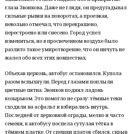
глаза Звонкова. Даже не глядя, он предугадывал
сильные рывки на поворотах, а проезжая,
невольно отмечал, что перекрашено,
перестроено или снесено. Город успел
измениться
,
но в просвеченном воздухе было
разлито такое умиротворение, что он ничуть не
жалел обо всех этих новшествах.
Объехав церковь, автобус остановился. Купола
разом вспыхнули. Перед глазами поплыли
цветные пятна. Звонков поднял ладонь
козырьком. Это помогло не сразу: тёмные тени
сходили на асфальт и взбирались внутрь.
Последней от церковной ограды, мелко и часто
семеня, к автобусу поспела сутулая тётка в
тёмном платке. От спешки платок сбился, скрыв