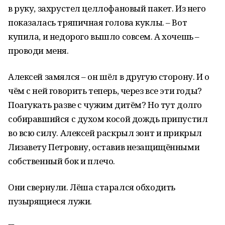
в руку, захрустел целлофановый пакет. Из него
показалась тряпичная голова куклы. – Вот
купила, и недорого вышло совсем. А хочешь –
проводи меня.
Алексей замялся – он шёл в другую сторону. И о
чём с ней говорить теперь, через все эти годы?
Поагукать разве с чужим дитём? Но тут долго
собиравшийся с духом косой дождь припустил
во всю силу. Алексей раскрыл зонт и прикрыл
Лизавету Петровну, оставив незащищёнными
собственный бок и плечо.
Они свернули. Лёша старался обходить
пузырящиеся лужи.