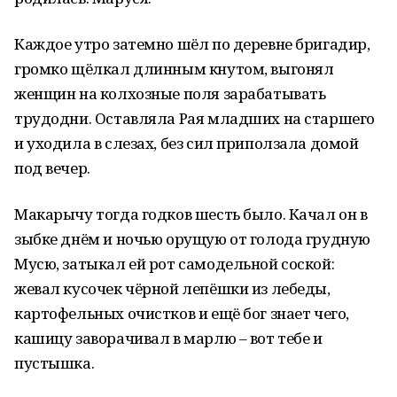
Каждое утро затемно шёл по деревне бригадир,
громко щёлкал длинным кнутом, выгонял
женщин на колхозные поля зарабатывать
трудодни. Оставляла Рая младших на старшего
и уходила в слезах, без сил приползала домой
под вечер.
Макарычу тогда годков шесть было. Качал он в
зыбке днём и ночью орущую от голода грудную
Мусю, затыкал ей рот самодельной соской:
жевал кусочек чёрной лепёшки из лебеды,
картофельных очистков и ещё бог знает чего,
кашицу заворачивал в марлю – вот тебе и
пустышка.