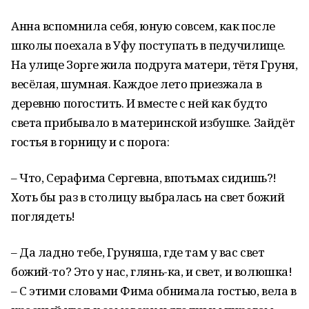
Анна вспомнила себя, юную совсем, как после
школы поехала в Уфу поступать в педучилище.
На улице Зорге жила подруга матери, тётя Груня,
весёлая, шумная. Каждое лето приезжала в
деревню погостить. И вместе с ней как будто
света прибывало в материнской избушке. Зайдёт
гостья в горницу и с порога:
– Что, Серафима Сергевна, впотьмах сидишь?!
Хоть бы раз в столицу выбралась на свет божий
поглядеть!
– Да ладно тебе, Груняша, где там у вас свет
божий-то? Это у нас, глянь-ка, и свет, и волюшка!
– С этими словами Фима обнимала гостью, вела в