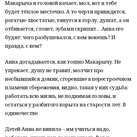
Макарыча и головой качает, мол, вот и тебе
будет тёплое местечко. А то черти привидятся,
рогатые-хвостатые, тянутся к горлу, душат, а он
отбивается, стонет, зубами скрипит… Анна его
будит: чего разбушевался, с кем воюешь? И
правда, с кем?
Анна догадывается, как тошно Макарычу. Не
упрекает, душу не травит, молчит про
несбывшийся домик, сгоревшие в перестроечном
пламени сбережения, видно, такая у них судьба:
работать всю жизнь, не поднимая головы, и
остаться у разбитого корыта на старости лет. В
одиночестве.
Детей Анна не винила – им учиться надо,