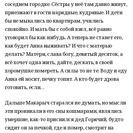
соседнем городке. Сёстры у неё там давно живут,
приезжают в гости нарядные, кудрявые. И дети
бы не мыкались по квартирам, учились
спокойно. И мать бы с собой взял, всё равно
уговорил бы как-нибудь. А теперь не станет его,
как будет Анна выживать? И что с матерью
делать? Матери, слава богу, девятый десяток, а
всё хочет одна жить, дайте, дескать, в своей
хоромушке помереть. А силы-то не те. Воду и еду
Анна ей носит, печку топит. А кто будет дрова
готовить, если…
Дальше Макарыч старался не думать, но мысли
эти проникали в его сны кошмарами, являлись
умершие, как-то приснился дед Горячий, будто
сидит он за печкой, где и помер, смотрит на