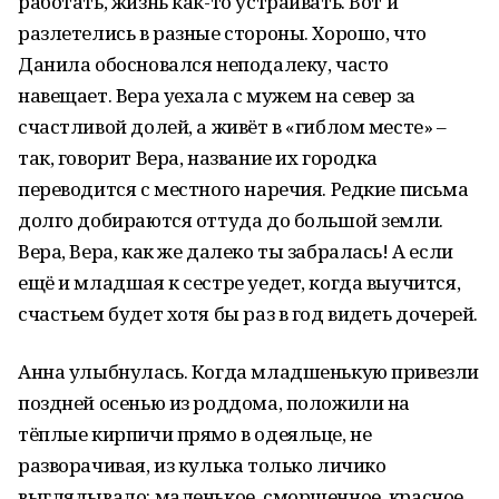
работать, жизнь как-то устраивать. Вот и
разлетелись в разные стороны. Хорошо, что
Данила обосновался неподалеку, часто
навещает. Вера уехала с мужем на север за
счастливой долей, а живёт в «гиблом месте» –
так, говорит Вера, название их городка
переводится с местного наречия. Редкие письма
долго добираются оттуда до большой земли.
Вера, Вера, как же далеко ты забралась! А если
ещё и младшая к сестре уедет, когда выучится,
счастьем будет хотя бы раз в год видеть дочерей.
Анна улыбнулась. Когда младшенькую привезли
поздней осенью из роддома, положили на
тёплые кирпичи прямо в одеяльце, не
разворачивая, из кулька только личико
выглядывало: маленькое, сморщенное, красное,