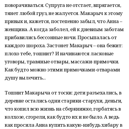
поворачиваться. Супруга не отстает, впрягается,
тянет любой груз, не жалуется. Макарыч к этому
привык и, кажется, постепенно забыл, что Анна –
женщина. А когда заболел, ей к дневным заботам
прибавились бессонные ночи. Просыпалась от
каждого шороха. Застонет Макарыч – она бежит:
плохо тебе, тошнит? И начинаются ласковые
уговоры, травяные отвары, массажи-примочки.
Как будто можно этими примочками-отварами
душу вылечить...
Тошнит Макарыча от тоски: дети разъехались, в
деревне остались одни старики-старухи, деньги,
что копил всю жизнь на сберкнижке, горбатясь в
колхозе, сгорели, как будто их и не было. А ведь
как просила Анна купить какую-нибудь хибару в