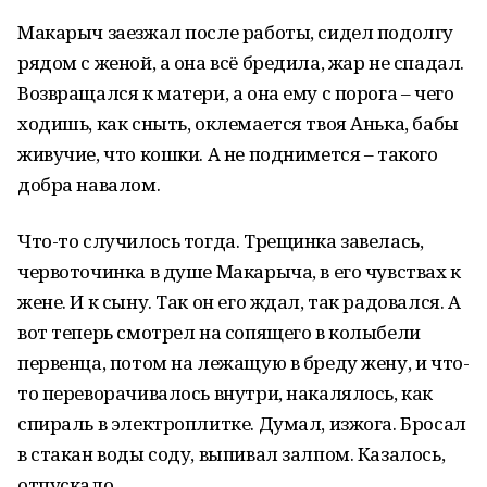
Макарыч заезжал после работы, сидел подолгу
рядом с женой, а она всё бредила, жар не спадал.
Возвращался к матери, а она ему с порога – чего
ходишь, как сныть, оклемается твоя Анька, бабы
живучие, что кошки. А не поднимется – такого
добра навалом.
Что-то случилось тогда. Трещинка завелась,
червоточинка в душе Макарыча, в его чувствах к
жене. И к сыну. Так он его ждал, так радовался. А
вот теперь смотрел на сопящего в колыбели
первенца, потом на лежащую в бреду жену, и что-
то переворачивалось внутри, накалялось, как
спираль в электроплитке. Думал, изжога. Бросал
в стакан воды соду, выпивал залпом. Казалось,
отпускало.