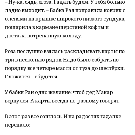
– Ну-ка, сядь, егоза. Гадать будем. У тебя больно
ладно выходит. – Бабка Рая поправила коврик с
оленями на крышке широкого низкого сундука,
пошарила в кармане шерстяной кофты и
достала потрёпанную колоду.
Роза послушно взялась раскладывать карты по
три в несколько рядов. Надо было собрать по
порядку все четыре масти от туза до шестёрки.
Сложится – сбудется.
У бабки Раи одно желание: чтоб дед Макар
вернулся. А карты всегда по-разному говорят.
В этот раз всё сошлось. И на радостях гадалке
перепало: