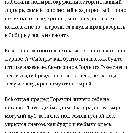
набежали лодыри, окружили хутор, и главный
лодырь, самый голосистый и задиристый, точно
петух на плетне, кричит, мол, а ну, неси всё в
колхоз, а не то... и грозится в пух и прах разорить,
в Сибирь угнать и сгноить.
Розе слово «сгноить» не нравится, противное оно,
дурное. А «Сибирь» как будто ничего, как будто
птичье название. Снегириное. Видится Розе снег и
лес, и люди бредут по пояс в снегу, нет конца
лесу и снегу, красному от снегирей.
Всё отдал прадед Горячий, ничего себе не
оставил. Там, где был дом Пра-пра, снова вырос
могучий дуб, встал из-под земли густой лес,
укрылся снегом, как будто и не было здесь
никогда человека. Но, кажется, это потом, когда