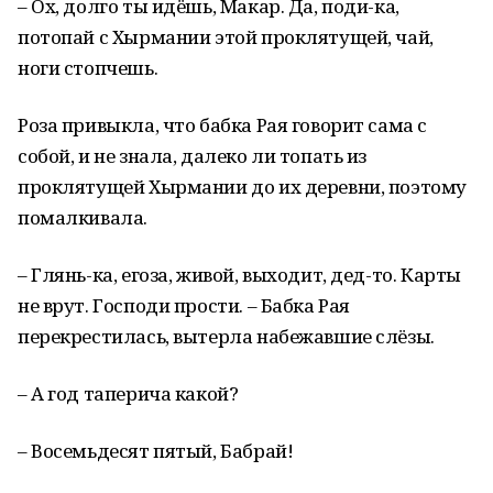
– Ох, долго ты идёшь, Макар. Да, поди-ка,
потопай с Хырмании этой проклятущей, чай,
ноги стопчешь.
Роза привыкла, что бабка Рая говорит сама с
собой, и не знала, далеко ли топать из
проклятущей Хырмании до их деревни, поэтому
помалкивала.
– Глянь-ка, егоза, живой, выходит, дед-то. Карты
не врут. Господи прости. – Бабка Рая
перекрестилась, вытерла набежавшие слёзы.
– А год таперича какой?
– Восемьдесят пятый, Бабрай!