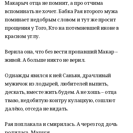
Макарыч отца не помнит, а про отчима
вспоминать не хочет. Бабка Рая второго мужа
поминает недобрым словом и тут же просит
прощения у Того, Кто на потемневшей иконе в
красном углу.
Верила она, что без вести пропавший Макар –
живой. А больше никто не верил.
Однажды явился к ней Санькя, драчливый
мужичок из лодырей, любителей выпить,
дескать, вместе жить будем. А не хошь – отца
тваво, недобитую контру кулацкую, сошлют
далёко, отседа не видать.
Рая поплакала и смирилась. А через год дочь
родилась. Маруся.