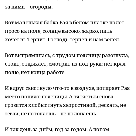
за ними – огороды.
Вот маленькая бабка Рая в белом платке полет
просо на поле, солнце высоко, жарко, пить
хочется. Терпит. Господь терпел и нам велел.
Вот выпрямилась, с трудом поясницу разогнула,
стоит, отдыхает, смотрит из-под руки: нет края
полю, нет конца работе.
И вдруг свистнуло что-то в воздухе, потирает Рая
место пониже поясницы. А тятястый снова
грозится хлобыстнуть хворостиной, дескать, не
зевай, не потопаешь – не полопаешь.
И так день за днём, год за годом. А потом