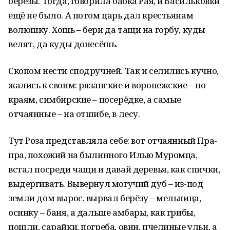
берёзы. Тогда, говорила бабка Рая, и Васильковки
ещё не было. А потом царь дал крестьянам
волюшку. Хошь – бери да тащи на горбу, куды
велят, да куды донесёшь.
Скопом нести сподручней. Так и селились кучно,
жались к своим: рязанские и воронежские – по
краям, симбирские – посерёдке, а самые
отчаянные – на отшибе, в лесу.
Тут Роза представляла себе: вот отчаянный Пра-
пра, похожий на былинного Илью Муромца,
встал посреди чащи и давай деревья, как спички,
выдергивать. Вывернул могучий дуб – из-под
земли дом вырос, вырвал берёзу – мельница,
осинку – баня, а дальше амбары, как грибы,
пошли, сарайки, погреба, овин, пчелиные ульи, а