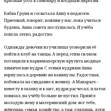
красный угол к самовару и ягодным пирогам.
Бабка Груня и сосватала Анну в педагоги.
Приезжай, говорит, поживи у нас, пока учиться
будешь. Анна совета послушалась. И учёба
пошла легко, радостно.
Однажды девочки из училища уговорили её
пойти в клуб на танцы. А перед этим силком
потащили в парикмахерскую крутить модные
химические кудри. С этими кудрями Анна
вернулась в деревню на каникулы. Радостная,
побежала на свидание к жениху. А Макарыч –
невесту в охапку и в загс, кудри расчесал, платок
повязал, на учёбу больше не пустил. Привёл
молодую жену в материнский дом: вот тебе,
жёнушка, семья, хозяйство, а там, глядишь, дети