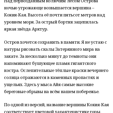
Над первозданным колючим лесом Острова
ночью угрожающе возвышается вершина –
Кокия-Кая. Высота её почти пятьсот метров над
уровнем моря. За острый бортик зацепилась
яркая звёзда Арктур.
Остров хочется сохранить в памяти. Я не устаю с
натуры рисовать скалы Затерянного мира на
закате. За несколько минут до темноты они
напоминают бушующее пламя гигантского
костра. Ослепительные тёплые краски вечернего
солнца отражаются в каменных пропастях и
ущельях. Здесь у мыса Айя самые высокие
береговые обрывы на всём нашем побережье.
По одной из версий, название вершины Кокия-Кая
соответствует цветовой характеристике горы,