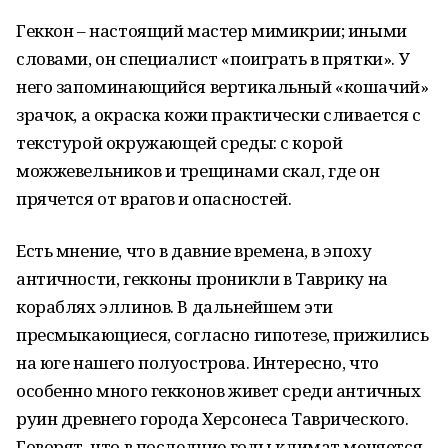
Геккон – настоящий мастер мимикрии; иными
словами, он специалист «поиграть в прятки». У
него запоминающийся вертикальный «кошачий»
зрачок, а окраска кожи практически сливается с
текстурой окружающей среды: с корой
можжевельников и трещинами скал, где он
прячется от врагов и опасностей.
Есть мнение, что в давние времена, в эпоху
античности, гекконы проникли в Таврику на
кораблях эллинов. В дальнейшем эти
пресмыкающиеся, согласно гипотезе, прижились
на юге нашего полуострова. Интересно, что
особенно много гекконов живет среди античных
руин древнего города Херсонеса Таврического.
Говорят, что в последние годы климат меняется,