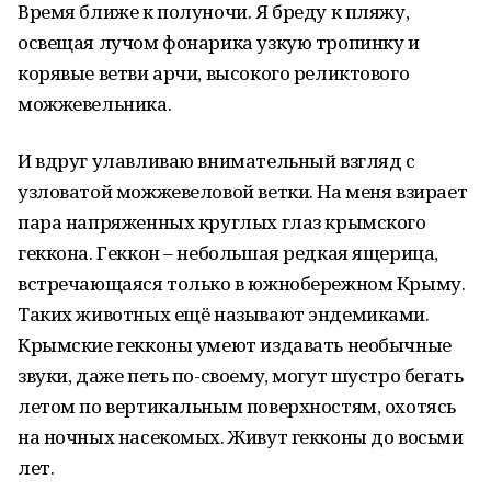
Время ближе к полуночи. Я бреду к пляжу,
освещая лучом фонарика узкую тропинку и
корявые ветви арчи, высокого реликтового
можжевельника.
И вдруг улавливаю внимательный взгляд с
узловатой можжевеловой ветки. На меня взирает
пара напряженных круглых глаз крымского
геккона. Геккон – небольшая редкая ящерица,
встречающаяся только в южнобережном Крыму.
Таких животных ещё называют эндемиками.
Крымские гекконы умеют издавать необычные
звуки, даже петь по-своему, могут шустро бегать
летом по вертикальным поверхностям, охотясь
на ночных насекомых. Живут гекконы до восьми
лет.