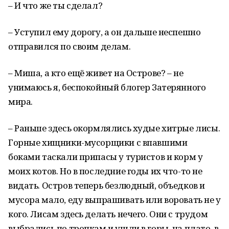
– И что же ты сделал?
– Уступил ему дорогу, а он дальше неспешно
отправился по своим делам.
– Миша, а кто ещё живет на Острове? – не
унимаюсь я, беспокойный блогер Затерянного
мира.
– Раньше здесь окормлялись худые хитрые лисы.
Горные хищники-мусорщики с впавшими
боками таскали припасы у туристов и корм у
моих котов. Но в последние годы их что-то не
видать. Остров теперь безлюдный, объедков и
мусора мало, еду выпрашивать или воровать не у
кого. Лисам здесь делать нечего. Они с трудом
выбрались по тропкам и ушли в горы, на плато, в