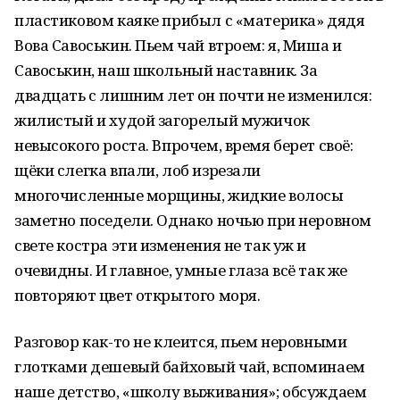
пластиковом каяке прибыл с «материка» дядя
Вова Савоськин. Пьем чай втроем: я, Миша и
Савоськин, наш школьный наставник. За
двадцать с лишним лет он почти не изменился:
жилистый и худой загорелый мужичок
невысокого роста. Впрочем, время берет своё:
щёки слегка впали, лоб изрезали
многочисленные морщины, жидкие волосы
заметно поседели. Однако ночью при неровном
свете костра эти изменения не так уж и
очевидны. И главное, умные глаза всё так же
повторяют цвет открытого моря.
Разговор как-то не клеится, пьем неровными
глотками дешевый байховый чай, вспоминаем
наше детство, «школу выживания»; обсуждаем