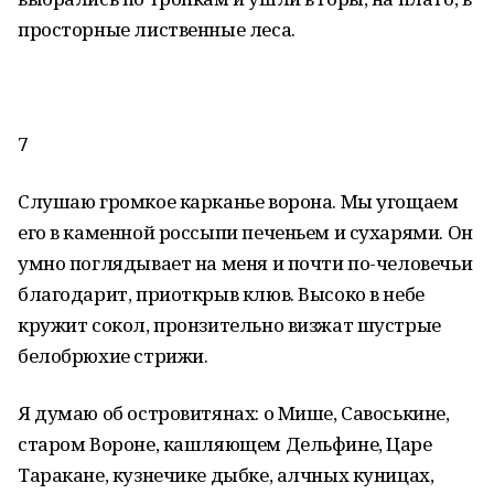
просторные лиственные леса.
7
Слушаю громкое карканье ворона. Мы угощаем
его в каменной россыпи печеньем и сухарями. Он
умно поглядывает на меня и почти по-человечьи
благодарит, приоткрыв клюв. Высоко в небе
кружит сокол, пронзительно визжат шустрые
белобрюхие стрижи.
Я думаю об островитянах: о Мише, Савоськине,
старом Вороне, кашляющем Дельфине, Царе
Таракане, кузнечике дыбке, алчных куницах,