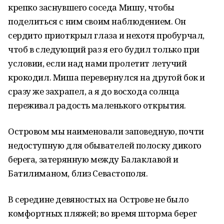
крепко заснувшего соседа Мишу, чтобы
поделиться с ним своим наблюдением. Он
сердито приоткрыл глаза и нехотя пробурчал,
чтоб в следующий раз я его будил только при
условии, если над нами пролетит летучий
крокодил. Миша перевернулся на другой бок и
сразу же захрапел, а я до восхода солнца
переживал радость маленького открытия.
Островом мы наименовали заповедную, почти
недоступную для обывателей полоску дикого
берега, затерянную между Балаклавой и
Батилиманом, близ Севастополя.
В середине девяностых на Острове не было
комфортных пляжей; во время шторма берег