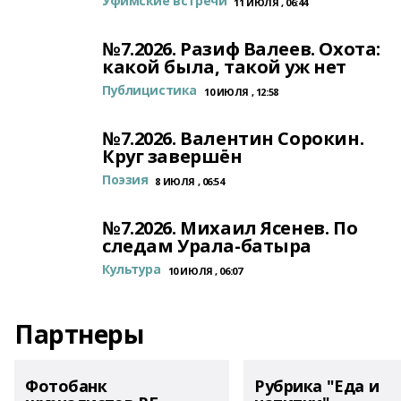
Уфимские встречи
11 ИЮЛЯ , 06:44
№7.2026. Разиф Валеев. Охота:
какой была, такой уж нет
Публицистика
10 ИЮЛЯ , 12:58
№7.2026. Валентин Сорокин.
Круг завершён
Поэзия
8 ИЮЛЯ , 06:54
№7.2026. Михаил Ясенев. По
следам Урала-батыра
Культура
10 ИЮЛЯ , 06:07
Партнеры
Фотобанк
Рубрика "Еда и