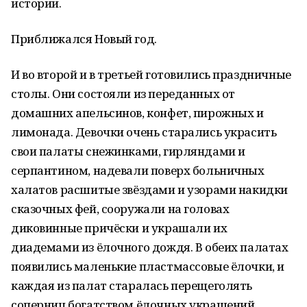
истории.
Приближался Новый год.
И во второй и в третьей готовились праздничные
столы. Они состояли из переданных от
домашних апельсинов, конфет, пирожных и
лимонада. Девочки очень старались украсить
свои палаты снежинками, гирляндами и
серпантином, надевали поверх больничных
халатов расшитые звёздами и узорами накидки
сказочных фей, сооружали на головах
диковинные причёски и украшали их
диадемами из ёлочного дождя. В обеих палатах
появились маленькие пластмассовые ёлочки, и
каждая из палат старалась перещеголять
соперниц богатством ёлочных украшений.