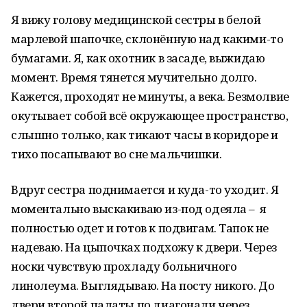
Я вижу голову медицинской сестры в белой
марлевой шапочке, склонённую над какими-то
бумагами. Я, как охотник в засаде, выжидаю
момент. Время тянется мучительно долго.
Кажется, проходят не минуты, а века. Безмолвие
окутывает собой всё окружающее пространство,
слышно только, как тикают часы в коридоре и
тихо посапывают во сне мальчишки.
Вдруг сестра поднимается и куда-то уходит. Я
моментально выскакиваю из-под одеяла – я
полностью одет и готов к подвигам. Тапок не
надеваю. На цыпочках подхожу к двери. Через
носки чувствую прохладу больничного
линолеума. Выглядываю. На посту никого. До
двери второй палаты по диагонали через