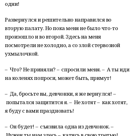
одни!
Развернулся и решительно направился во
вторую палату. Но пока меня не было что-то
произошло и во второй. Здесь на меня
посмотрели не холодно, а со злой стервозной
ухмылочкой.
– Что? Не приняли? – спросили меня. – А ты иди
на коленях попроси, может быть, примут!
– Да, бросьте вы, девчонки, я же вернулся! –
попытался защитится я. – Не хотят – как хотят,
я буду с вами праздновать!
– Он будет! – съязвила одна из девчонок. –
Нужен ты нам здесь – катись в свою третью!