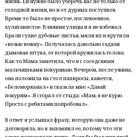
жизнь. Ей нужно было уберечь нас не только от
голодной жизни, но и от дурных поступков.
Время-то было не простое, послевоенное,
хулиганистое. Влияния улицы и я не избежал.
Брали сухие дубовые листья, мяли их и крутили
«козью ножку». Получалась довольно гадкая
дымовая штука, от которой кружилась голова.
Как-то Мама заметила, что я с соседскими
мальчишками покуриваю. Вечером, после ужина,
она положила на стол папиросы, кажется,
«Беломорканал» и сказала мне: «Давай
покурим». Я сгорал от стыда: «Мам, я не курю.
Просто с ребятами попробовал».
В ответ я услышал фразу, которую она даже не
договорила, но я запомнил ее, потому что эти
слова поцарапали душу: «Если бы был жив твой