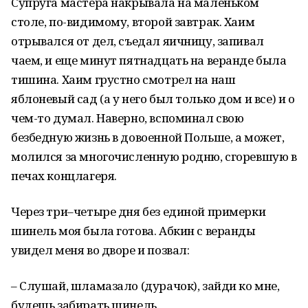
Супруга мастера накрывала на маленьком
столе, по-видимому, второй завтрак. Хаим
отрывался от дел, съедал яичницу, запивал
чаем, и еще минут пятнадцать на веранде была
тишина. Хаим грустно смотрел на наш
яблоневый сад (а у него был только дом и все) и о
чем-то думал. Наверно, вспоминал свою
безбедную жизнь в довоенной Польше, а может,
молился за многочисленную родню, сгоревшую в
печах концлагеря.
Через три–четыре дня без единой примерки
шинель моя была готова. Абкин с веранды
увидел меня во дворе и позвал:
– Слушай, шламазало (дурачок), зайди ко мне,
будешь забирать шинель.