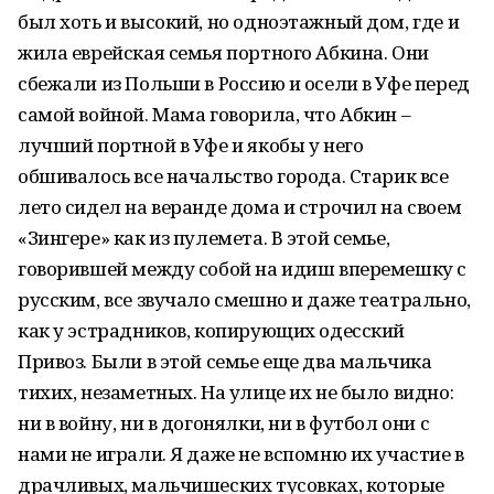
был хоть и высокий, но одноэтажный дом, где и
жила еврейская семья портного Абкина. Они
сбежали из Польши в Россию и осели в Уфе перед
самой войной. Мама говорила, что Абкин –
лучший портной в Уфе и якобы у него
обшивалось все начальство города. Старик все
лето сидел на веранде дома и строчил на своем
«Зингере» как из пулемета. В этой семье,
говорившей между собой на идиш вперемешку с
русским, все звучало смешно и даже театрально,
как у эстрадников, копирующих одесский
Привоз. Были в этой семье еще два мальчика
тихих, незаметных. На улице их не было видно:
ни в войну, ни в догонялки, ни в футбол они с
нами не играли. Я даже не вспомню их участие в
драчливых, мальчишеских тусовках, которые