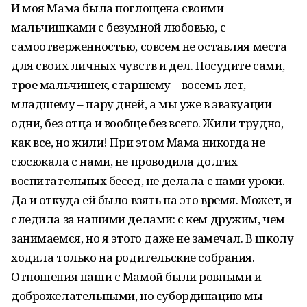
И моя Мама была поглощена своими
мальчишками с безумной любовью, с
самоотверженностью, совсем не оставляя места
для своих личных чувств и дел. Посудите сами,
трое мальчишек, старшему – восемь лет,
младшему – пару дней, а мы уже в эвакуации
одни, без отца и вообще без всего. Жили трудно,
как все, но жили! При этом Мама никогда не
сюсюкала с нами, не проводила долгих
воспитательных бесед, не делала с нами уроки.
Да и откуда ей было взять на это время. Может, и
следила за нашими делами: с кем дружим, чем
занимаемся, но я этого даже не замечал. В школу
ходила только на родительские собрания.
Отношения наши с Мамой были ровными и
доброжелательными, но субординацию мы