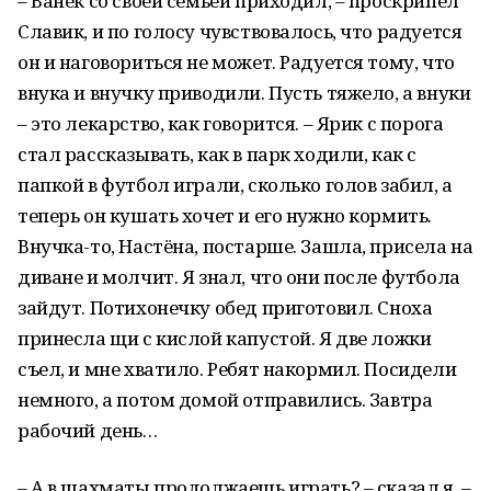
– Ванёк со своей семьей приходил, – проскрипел
Славик, и по голосу чувствовалось, что радуется
он и наговориться не может. Радуется тому, что
внука и внучку приводили. Пусть тяжело, а внуки
– это лекарство, как говорится. – Ярик с порога
стал рассказывать, как в парк ходили, как с
папкой в футбол играли, сколько голов забил, а
теперь он кушать хочет и его нужно кормить.
Внучка-то, Настёна, постарше. Зашла, присела на
диване и молчит. Я знал, что они после футбола
зайдут. Потихонечку обед приготовил. Сноха
принесла щи с кислой капустой. Я две ложки
съел, и мне хватило. Ребят накормил. Посидели
немного, а потом домой отправились. Завтра
рабочий день…
– А в шахматы продолжаешь играть? – сказал я. –