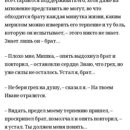
Все стараются поддерживать его, хотя даже на
мгновение представить не могут, во что
обходится брату каждая минутка жизни, каким
мерилом можно измерить его терпение и ту боль,
которую он испытывает, – этого никто не знает.
Знает лишь он – брат…
– Плохо мне, Мишка, – опять выдохнул брат и
повторил, – остановлю сердце. Знаю, что грех, но
уже силы не осталось. Устал я, брат…
– Не бери грех на душу, – сказал я. – На твоем
Иване отразится.
– Видать, предел моему терпению пришел, –
проскрипел брат, помолчал и опять повторил, –
я устал. Ты должен меня понять…