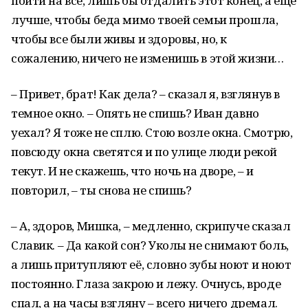
пойти на всё, лишь бы отдалить этот конец, а еще
лучше, чтобы беда мимо твоей семьи прошла,
чтобы все были живы и здоровы, но, к
сожалению, ничего не изменишь в этой жизни…
– Привет, брат! Как дела? – сказал я, взглянув в
темное окно. – Опять не спишь? Иван давно
уехал? Я тоже не сплю. Стою возле окна. Смотрю,
повсюду окна светятся и по улице люди рекой
текут. И не скажешь, что ночь на дворе, – и
повторил, – ты снова не спишь?
– А, здоров, Мишка, – медленно, скрипуче сказал
Славик. – Да какой сон? Уколы не снимают боль,
а лишь притупляют её, словно зубы ноют и ноют
постоянно. Глаза закрою и лежу. Очнусь, вроде
спал, а на часы взгляну – всего ничего дремал.