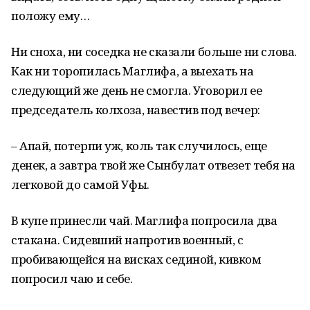
положу ему…
Ни сноха, ни соседка не сказали больше ни слова.
Как ни торопилась Маглифа, а выехать на
следующий же день не смогла. Уговорил ее
председатель колхоза, на­вестив под вечер:
– Апай, потерпи уж, коль так случилось, еще
денек, а зав­тра твой же Сынбулат отвезет тебя на
легковой до самой Уфы.
В купе принесли чай. Маглифа попросила два
стакана. Сидевший напротив военный, с
пробивающейся на висках седи­ной, кивком
попросил чаю и себе.