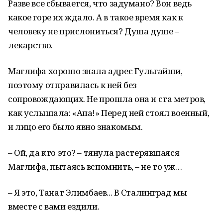
Разве все сбывается, что задумано? Вон ведь
какое горе их ждало. А в такое время как к
человеку не прислонить­ся? Душа душе –
лекарство.
Маглифа хорошо знала адрес Гульгайши,
поэтому отправилась к ней без
сопровождающих. Не прошла она и ста метров,
как услышала: «Апа!» Перед ней стоял военный,
и лицо его было явно знакомым.
– Ой, да кто это? – тянула растерявшаяся
Маглифа, пытаясь вспомнить, – не то уж…
– Я это, Танат Элимбаев... В Сталинград мы
вместе с вами ездили.