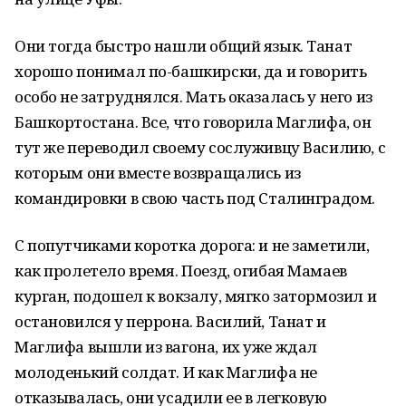
Они тогда быстро нашли общий язык. Танат
хорошо понимал по-башкирски, да и говорить
особо не затруднялся. Мать ока­залась у него из
Башкортостана. Все, что говорила Маг­лифа, он
тут же переводил своему сослуживцу Василию, с
которым они вместе возвращались из
командировки в свою часть под Сталинградом.
С попутчиками коротка дорога: и не заметили,
как пролетело время. Поезд, огибая Мамаев
курган, подошел к вокзалу, мягко затормозил и
остановился у перрона. Василий, Танат и
Маглифа вышли из ва­гона, их уже ждал
молоденький солдат. И как Маглифа не
отказывалась, они усадили ее в легковую