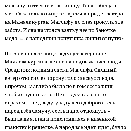
машину и отвезли в гостиницу. Танат обещал,
что обязательно вык­роет время и придет завтра
на Мамаев курган. Маглифу до слез тронула эта
забота. И она настояла взять у нее по баночке
меда: «Не нашедший попут­чика лишится пути!»
По главной лестнице, ведущей к вершине
Мамаева кургана, не спеша поднимались люди.
Среди них поднималась и Маглифа. Сильный
ветер относил в сторону голос экскурсовода.
Впрочем, Маглифа была не в том состоянии,
чтобы слушать его. «Нет, – думала она со
страхом, – не дойду, упаду чего доброго, весь
народ взбаламучу, сесть надо, отдохнуть!»
Вышла из аллеи и прис­лонилась к низенькой
гранитной решетке. А народ все идет, идет, будто