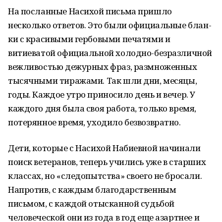
На посланные Насихой письма пришло
несколько ответов. Это были официальные блан­
ки с красивыми гербовыми печатями и
витиеватой официаль­ной холодно-безразличной
вежливостью дежурных фраз, размноженных
тысячными тиражами. Так шли дни, месяцы,
годы. Каждое утро приносило день и вечер. У
каждого дня была своя работа, только время,
потерянное время, уходило безвозвратно.
Дети, которые с Насихой Набиевной начинали
поиск вете­ранов, теперь учились уже в старших
классах, но «следопытства» своего не бросали.
Напротив, с каждым благодарствен­ным
письмом, с каждой отысканной судьбой
человеческой они из года в год еще азартнее и