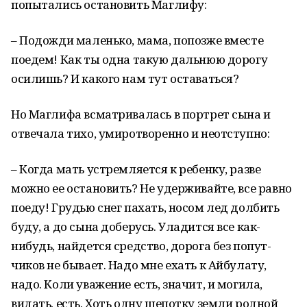
попытались остановить Маглифу:
– Подожди маленько, мама, попозже вместе
поедем! Как ты одна такую дальнюю дорогу
осилишь? И какого нам тут оставаться?
Но Маглифа всматривалась в портрет сына и
отвечала тихо, умиротворенно и неотступно:
– Когда мать устремляется к ребенку, разве
можно ее остановить? Не удерживайте, все равно
поеду! Грудью снег пахать, носом лед долбить
буду, а до сына доберусь. Уладится все как-
нибудь, найдется средство, дорога без попут­
чиков не бывает. Надо мне ехать к Айбулату,
надо. Коли ува­жение есть, значит, и могила,
видать, есть. Хоть одну ще­потку земли родной