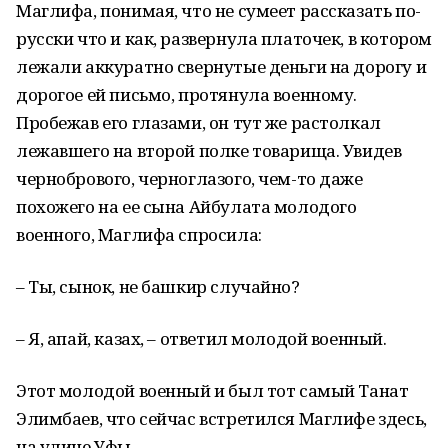
Маглифа, понимая, что не сумеет рассказать по-
рус­ски что и как, развернула платочек, в котором
лежали аккуратно свернутые деньги на дорогу и
дорогое ей письмо, протянула военному.
Пробежав его глазами, он тут же рас­толкал
лежавшего на второй полке товарища. Увидев
черно­брового, черноглазого, чем-то даже
похожего на ее сына Айбулата молодого
военного, Маглифа спросила:
– Ты, сынок, не башкир случайно?
– Я, апай, казах, – ответил молодой военный.
Этот молодой военный и был тот самый Танат
Элимбаев, что сейчас встретился Маглифе здесь,
на улице Уфы.