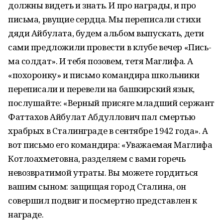
дол­жны видеть и знать. И про награды, и про
письма, рвущие сердца. Мы переписали стихи
дяди Айбулата, будем альбом вы­пускать, дети
сами предложили провести в клубе вечер «Пись­
ма солдат». И тебя позовем, тетя Маглифа. А
«похоронку» и письмо командира школьники
перепи­сали и перевели на башкирский язык,
послушайте: «Верный присяге младший сержант
Фаттахов Айбулат Абдуллович пал смертью
храбрых в Сталингра­де в сентябре 1942 года». А
вот письмо его командира: «Уважаемая Маглифа
Котлоахметовна, разделяем с вами го­речь
невозвратимой утраты. Вы можете гордиться
вашим сыном: защищая город Сталина, он
совершил подвиг и посмертно пред­ставлен к
награде.