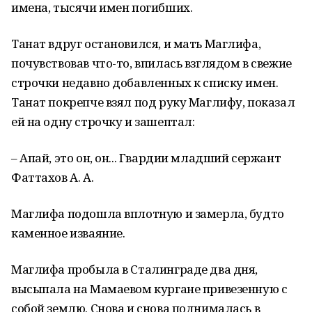
имена, тысячи имен погибших.
Танат вдруг остановился, и мать Маглифа,
почувствовав что-то, впилась взглядом в свежие
строчки недавно добавленных к списку имен.
Танат покрепче взял под руку Маглифу, показал
ей на одну строчку и зашептал:
– Апай, это он, он... Гвардии младший сержант
Фаттахов А. А.
Маглифа подошла вплотную и замерла, будто
каменное изваяние.
Маглифа пробыла в Сталинграде два дня,
высыпала на Мамаевом кургане привезенную с
собой землю. Снова и снова поднималась в