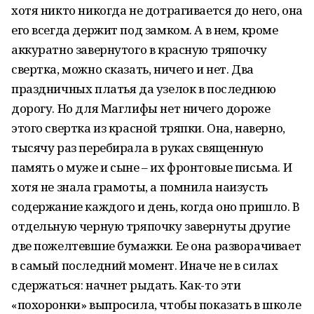
хотя никто никогда не дотрагивается до него, она
его всегда держит под замком. А в нем, кроме
аккуратно завернутого в красную тряпочку
свертка, можно сказать, ничего и нет. Два
праздничных платья да узелок в последнюю
дорогу. Но для Маглифы нет ничего дороже
этого свертка из красной тряпки. Она, наверно,
тысячу раз перебирала в руках священную
память о муже и сыне – их фронтовые письма. И
хотя не знала грамоты, а помнила наизусть
содержание каждого и день, когда оно пришло. В
отдельную черную тряпочку завернуты другие
две пожелтевшие бумажки. Ее она разворачивает
в самый последний момент. Иначе не в силах
сдержаться: на­чнет рыдать. Как-то эти
«похоронки» выпросила, чтобы показать в школе