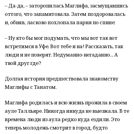
– Да-да, – заторопилась Маглифа, засмущавшись
оттого, что запамятовала. Затем поздоровалась
и, обняв, ласково похлопала парня по спине:
– Ну кто бы мог подумать, что мы вот так вот
встретимся в Уфе. Вот тебе и на! Рассказать, так
люди и не поверят. Недуманно-негаданно... А
твой друг где?
Долгая история предшествовала знакомству
Маглифы с Танатом.
Маглифа родилась и всю жизнь прожила в своем
ауле Талльяре. Ни­когда никуда не выезжала. В те
времена люди из аула редко куда ез­дили. Это
теперь молодежь смотрит в город, будто