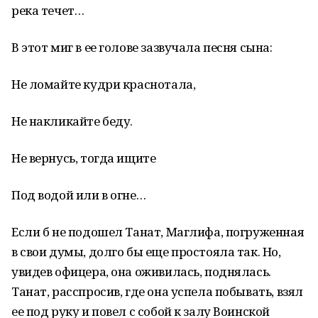
река течет…
В этот миг в ее голове зазвучала песня сына:
Не ломайте кудри краснотала,
Не накликайте беду.
Не вернусь, тогда ищите
Под водой или в огне…
Если б не подошел Танат, Маглифа, погруженная
в свои думы, долго бы еще простояла так. Но,
увидев офицера, она ожи­вилась, поднялась.
Танат, расспросив, где она успела по­бывать, взял
ее под руку и повел с собой к залу Воинской