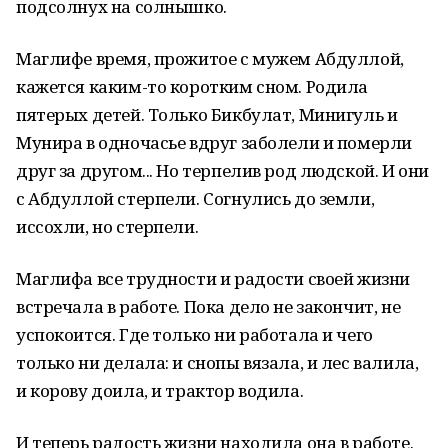
подсолнух на солнышко.
Маглифе время, прожитое с мужем Абдуллой,
кажется каким-то коротким сном. Родила
пятерых детей. Только Бикбулат, Минигуль и
Мунира в одночасье вдруг заболели и померли
друг за другом... Но терпелив род людской. И они
с Абдуллой стерпели. Согнулись до земли,
иссохли, но стерпели.
Маглифа все трудности и радости своей жизни
встречала в работе. Пока дело не закончит, не
успокоится. Где только ни работала и чего
только ни делала: и снопы вязала, и лес валила,
и корову доила, и трактор водила.
И теперь радость жизни находила она в работе.