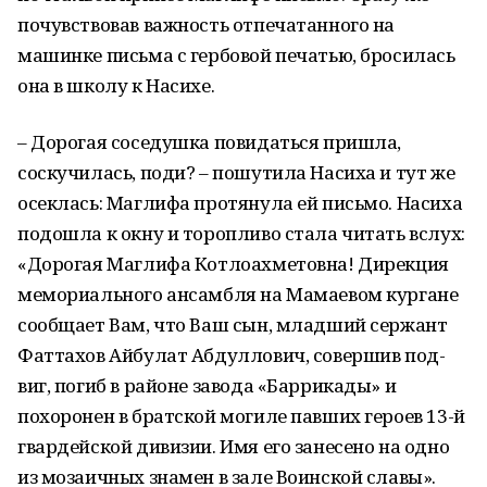
почувствовав важность отпечатанного на
машинке письма с гербовой печатью, бросилась
она в школу к Насихе.
– Дорогая соседушка повидаться пришла,
соскучилась, поди? – пошутила Насиха и тут же
осеклась: Маглифа протя­нула ей письмо. Насиха
подошла к окну и торопливо стала читать вслух:
«Дорогая Маглифа Котлоахметовна! Дирекция
мемориаль­ного ансамбля на Мамаевом кургане
сообщает Вам, что Ваш сын, младший сержант
Фаттахов Айбулат Абдуллович, совершив под­
виг, погиб в районе завода «Баррикады» и
похоронен в брат­ской могиле павших героев 13-й
гвардейской дивизии. Имя его занесено на одно
из мозаичных знамен в зале Воинской славы».