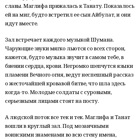
славы. Маглифа прижалась к Танату. Показалось
ей на миг, будто встретил ее сын Айбулат, и они
идут вместе.
Зал встречает каждого музыкой Шумана.
Чарующие звуки мягко льются со всех сторон,
кажется, будто музыка звучит в самом тебе, в
биении сердца, крови. Негромко шепчутся языки
пламени Вечного ог­ня, ведут неспешный рассказ
о жесточайшей кровавой битве, что шла здесь
когда-то. Молодые солдаты с суровыми,
серьезными лицами стоят на посту.
А людской поток все тек и тек. Маглифа и Та­нат
вошли в круглый зал. Под мозаичными
воинскими знамена­ми во всю стену имена,