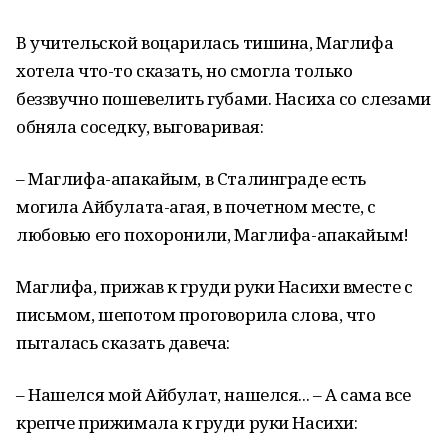
В учительской воцарилась тишина, Маглифа
хотела что-то сказать, но смогла только
беззвучно пошеве­лить губами. Насиха со слезами
обняла соседку, выговаривая:
– Маглифа-апакайым, в Сталинграде есть
могила Айбулата-агая, в почетном месте, с
любовью его похоронили, Маг­лифа-апакайым!
Маглифа, прижав к груди руки Насихи вместе с
письмом, ше­потом проговорила слова, что
пыталась сказать давеча:
– Нашелся мой Айбулат, нашелся... – А сама все
крепче прижимала к груди руки Насихи: