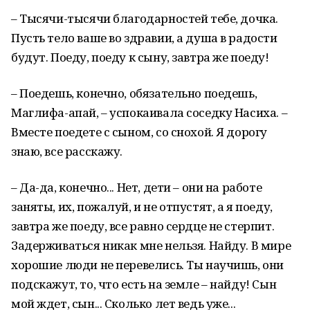
– Тысячи-тысячи благодарностей тебе, дочка.
Пусть тело ваше во здравии, а душа в радости
будут. Поеду, поеду к сыну, завтра же по­еду!
– Поедешь, конечно, обязательно поедешь,
Маглифа-апай, – ус­покаивала соседку Насиха. –
Вместе поедете с сыном, со снохой. Я дорогу
знаю, все расскажу.
– Да-да, конечно... Нет, дети – они на работе
заняты, их, пожалуй, и не отпустят, а я поеду,
завтра же поеду, все рав­но сердце не стерпит.
Задерживаться никак мне нельзя. Най­ду. В мире
хорошие люди не перевелись. Ты научишь, они
подскажут, то, что есть на земле – найду! Сын
мой ждет, сын... Сколько лет ведь уже...