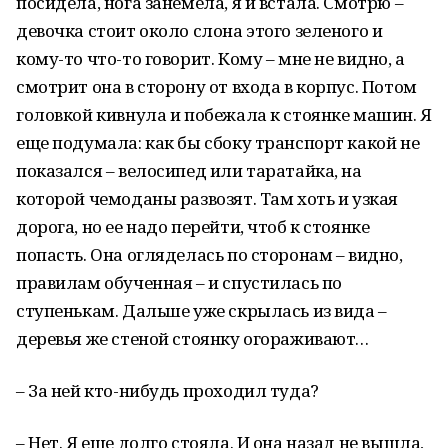
посидела, нога занемела, я и встала. Смотрю –
девочка стоит около слона этого зеленого и
кому-то что-то говорит. Кому – мне не видно, а
смотрит она в сторону от входа в
корпус. Потом
головкой кивнула и побежала к стоянке машин. Я
еще подумала: как бы сбоку транспорт какой не
показался – велосипед или таратайка, на
которой чемоданы развозят. Там хоть и узкая
дорога, но ее надо перейти, чтоб к стоянке
попасть. Она огляделась по сторонам – видно,
правилам обученная – и спустилась по
ступенькам. Дальше уже скрылась из вида –
деревья же стеной стоянку огораживают…
– За ней кто-нибудь проходил туда?
– Нет. Я еще долго стояла. И она назад не вышла,