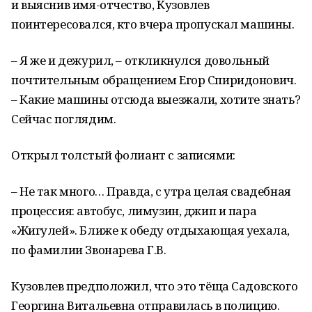
и выяснив имя-отчество, Кузовлев
поинтересовался, кто вчера пропускал машины.
– Я же и дежурил, – откликнулся довольный
почтительным обращением Егор Спиридонович.
– Какие машины отсюда выезжали, хотите знать?
Сейчас поглядим.
Открыл толстый фолиант с записями:
– Не так много… Правда, с утра целая свадебная
процессия: автобус, лимузин, джип и пара
«Жигулей». Ближе к обеду отдыхающая уехала,
по фамилии Звонарева Г.В.
Кузовлев предположил, что это тёща Садовского
Георгина Витальевна отправилась в полицию.