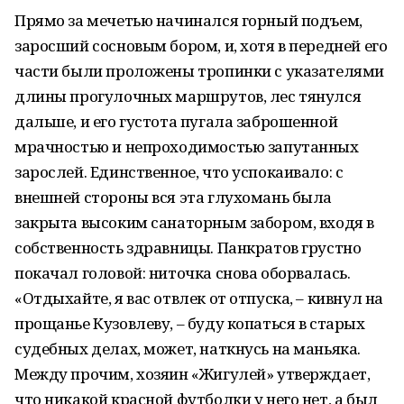
Прямо за мечетью начинался горный подъем,
заросший сосновым бором, и, хотя в передней его
части были проложены тропинки с указателями
длины прогулочных маршрутов, лес тянулся
дальше, и его густота пугала заброшенной
мрачностью и непроходимостью запутанных
зарослей. Единственное, что успокаивало: с
внешней стороны вся эта глухомань была
закрыта высоким санаторным забором, входя в
собственность здравницы. Панкратов грустно
покачал головой: ниточка снова оборвалась.
«
Отдыхайте, я вас отвлек от отпуска, –
кивнул на
прощанье Кузовлеву, – буду копаться в старых
судебных делах, может, наткнусь на маньяка.
Между прочим, хозяин
«Жигулей» утверждает,
что никакой красной футболки у него нет, а был