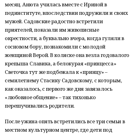
месяц. Анюта училась вместе с Ириной в
пединституте, впоследствии подружили и своих
мужей. Садовские радостно встретили
приятелей, показали им живописные
окрестности, а буквально вчера, когда гуляли в
сосновом бору, познакомили с молодой
женщиной Верой. В коляске она везла годовалого
крепыша Славика, а белокурая «принцесса»
Светочка тут же подбежала к «принцу» –
семилетнему Стасику Садовскому, с которым,
как оказалось, с первого же дня завязалось
«любовное общение» – так тихонько
перешучивались родители.
После ужина опять встретились все три семьи в
местном культурном центре, где дети под