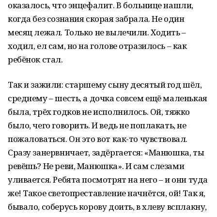
оказалось, что энцефалит. В больнице нашли,
когда без сознания скорая забрала. Не один
месяц лежал. Только не вылечили. Ходить –
ходил, ел сам, но на голове отразилось – как
ребёнок стал.
Так и зажили: старшему сыну десятый год шёл,
среднему – шесть, а дочка совсем ещё маленькая
была, трёх годков не исполнилось. Ой, тяжко
было, чего говорить. И ведь не поплакать, не
пожаловаться. Он это вот как-то чувствовал.
Сразу занервничает, задёргается: «Манюшка, ты
ревёшь? Не реви, Манюшка». И сам слезами
уливается. Ребята посмотрят на него – и они туда
же! Такое светопреставление начнётся, ой! Так я,
бывало, соберусь корову доить, в хлеву всплакну,