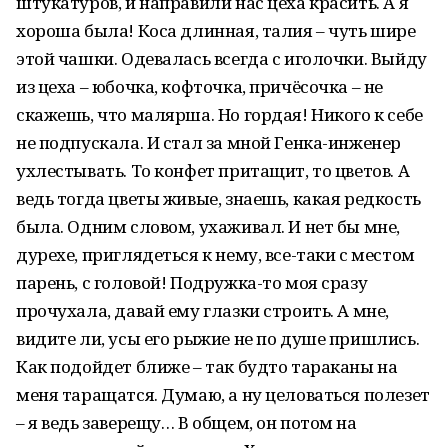
штукатуров, и направили нас цеха красить. А я
хороша была! Коса длинная, талия – чуть шире
этой чашки. Одевалась всегда с иголочки. Выйду
из цеха – юбочка, кофточка, причёсочка – не
скажешь, что малярша. Но гордая! Никого к себе
не подпускала. И стал за мной Генка-инженер
ухлестывать. То конфет притащит, то цветов. А
ведь тогда цветы живые, знаешь, какая редкость
была. Одним словом, ухаживал. И нет бы мне,
дурехе, приглядеться к нему, все-таки с местом
парень, с головой! Подружка-то моя сразу
прочухала, давай ему глазки строить. А мне,
видите ли, усы его рыжие не по душе пришлись.
Как подойдет ближе – так будто тараканы на
меня таращатся. Думаю, а ну целоваться полезет
– я ведь заверещу… В общем, он потом на