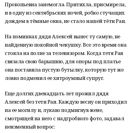
Прокопьевна занемогла. Притихла, присмирела,
и в одну из сентябрьских ночей, робко стучащих
дождем в тёмные окна, не стало нашей тёти Раи.
На поминках дядя Алексей вынес ту самую, не
найденную покойной чекушку. Все это время она
стояла на полке за телевизором. Когда тетя Рая
связала свою барышню, для опоры под платье
она поставила пустую бутылку, которую тут же
ловко подменил ее хитроумный супруг.
Еще долгих двенадцать лет прожил дядя
Алексей без тети Раи. Каждую весну он приходил
на ее могилу и, лукаво подмигнув жене,
смотрящей на него с надгробного фото, задавал
неизменный вопрос: