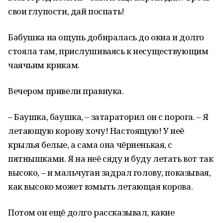
свои глупости, дай поспать!
Бабушка на ощупь добиралась до окна и долго
стояла там, прислушиваясь к несуществующим
чаячьим крикам.
Вечером привели правнука.
– Баушка, баушка, – затараторил он с порога. – Я
летающую корову хочу! Настоящую! У неё
крылья белые, а сама она чёрненькая, с
пятнышками. Я на неё сяду и буду летать вот так
высоко, – и мальчуган задрал голову, показывая,
как высоко может взмыть летающая корова.
Потом он ещё долго рассказывал, какие