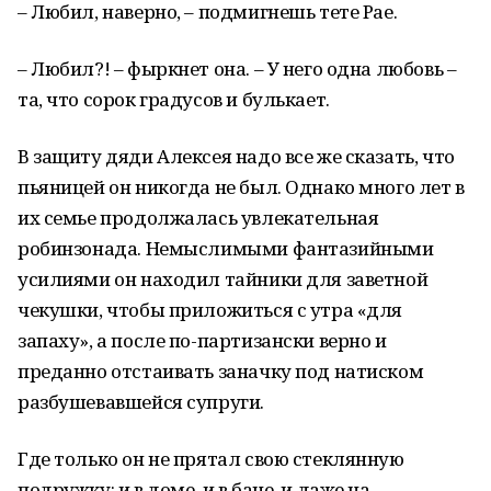
– Любил, наверно, – подмигнешь тете Рае.
– Любил?! – фыркнет она. – У него одна любовь –
та, что сорок градусов и булькает.
В защиту дяди Алексея надо все же сказать, что
пьяницей он никогда не был. Однако много лет в
их семье продолжалась увлекательная
робинзонада. Немыслимыми фантазийными
усилиями он находил тайники для заветной
чекушки, чтобы приложиться с утра «для
запаху», а после по-партизански верно и
преданно отстаивать заначку под натиском
разбушевавшейся супруги.
Где только он не прятал свою стеклянную
подружку: и в доме, и в бане, и даже на