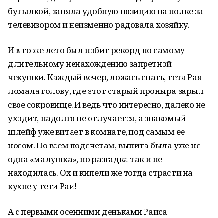
бутылкой, заняла удобную позицию на полке за
телевизором и неизменно радовала хозяйку.
И в то же лето был побит рекорд по самому
длительному ненахождению запретной
чекушки. Каждый вечер, ложась спать, тетя Рая
ломала голову, где этот старый проныра зарыл
свое сокровище. И ведь что интересно, далеко не
уходит, надолго не отлучается, а знакомый
шлейф уже витает в комнате, под самым ее
носом. По всем подсчетам, выпита была уже не
одна «малушка», но разгадка так и не
находилась. Ох и кипели же тогда страсти на
кухне у тети Раи!
А с первыми осенними деньками Раиса