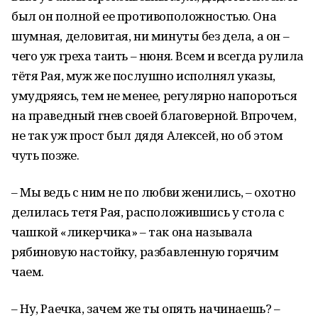
был он полной ее противоположностью. Она
шумная, деловитая, ни минуты без дела, а он –
чего уж греха таить – нюня. Всем и всегда рулила
тётя Рая, муж же послушно исполнял указы,
умудряясь, тем не менее, регулярно напороться
на праведный гнев своей благоверной. Впрочем,
не так уж прост был дядя Алексей, но об этом
чуть позже.
– Мы ведь с ним не по любви женились, – охотно
делилась тетя Рая, расположившись у стола с
чашкой «ликерчика» – так она называла
рябиновую настойку, разбавленную горячим
чаем.
– Ну, Раечка, зачем же ты опять начинаешь? –