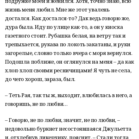
подружке моей и женился. Хотя, точно знаю, всю
жизнь меня любил. Мне же этот увалень
достался. Как достался-то? Дак ведь говорю же,
дура была. Иду по улице как-то, а он у киоска
газетного стоит. Рубашка белая, на ветру так и
трепыхается, рукава по локоть закатаны, и руки
загорелые, словно только вчера с моря вернулся.
Подошла поближе, он оглянулся на меня – да как
хлоп-хлоп своими ресничищами! Я чуть не села,
до чего хорош, зараза, был.
– Теть Рая, так ты ж, выходит, влюбилась в него, а
говоришь, не по любви…
– Говорю, не по любви, значит, не по любви, –
недовольно буркнет несостоявшаяся Джульетта
и, отхлебнув ликерчику, пояснит. – Стали тогда