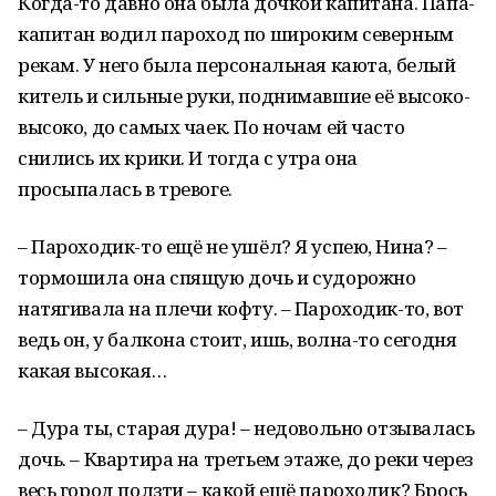
Когда-то давно она была дочкой капитана. Папа-
капитан водил пароход по широким северным
рекам. У него была персональная каюта, белый
китель и сильные руки, поднимавшие её высоко-
высоко, до самых чаек. По ночам ей часто
снились их крики. И тогда с утра она
просыпалась в тревоге.
– Пароходик-то ещё не ушёл? Я успею, Нина? –
тормошила она спящую дочь и судорожно
натягивала на плечи кофту. – Пароходик-то, вот
ведь он, у балкона стоит, ишь, волна-то сегодня
какая высокая…
– Дура ты, старая дура! – недовольно отзывалась
дочь. – Квартира на третьем этаже, до реки через
весь город ползти – какой ещё пароходик? Брось