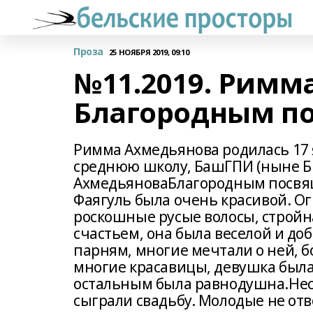
Проза
25 НОЯБРЯ 2019, 09:10
№11.2019. Римм
Благородным п
Римма Ахмедьянова родилась 17 
среднюю школу, БашГПИ (ныне Б
АхмедьяноваБлагородным посвя
Фаягуль была очень красивой. Ог
роскошные русые волосы, стройна
счастьем, она была веселой и д
парням, многие мечтали о ней, б
многие красавицы, девушка была 
остальным была равнодушна.Нес
сыграли свадьбу. Молодые не отв