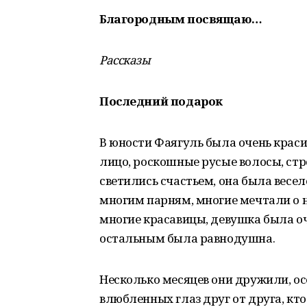
Благородным посвящаю…
Рассказы
Последний подарок
В юности Фаягуль была очень краси
лицо, роскошные русые волосы, стро
светились счастьем, она была весе
многим парням, многие мечтали о н
многие красавицы, девушка была оч
остальным была равнодушна.
Несколько месяцев они дружили, о
влюбленных глаз друг от друга, кто