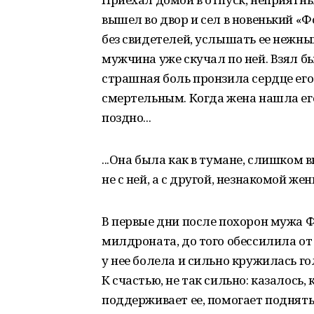
вышел во двор и сел в новенький «
без свидетелей, услышать ее нежн
мужчина уже скучал по ней. Взял бы
страшная боль пронзила сердце его.
смертельным. Когда жена нашла ег
поздно...
...Она была как в тумане, слишком 
не с ней, а с другой, незнакомой же
В первые дни после похорон мужа 
милдроната, до того обессилила от 
у нее болела и сильно кружилась г
К счастью, не так сильно: казалось
поддерживает ее, помогает поднять