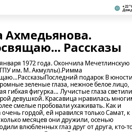
+22 °
Дож
а Ахмедьянова.
освящаю… Рассказы
января 1972 года. Окончила Мечетлинскую
ГПУ им. М. Акмуллы).Римма
щаю…РассказыПоследний подарок В юност
ромные зеленые глаза, нежное белое лицо,
я гибкая фигурка... Лучистые глаза светил
оброй девушкой. Красавица нравилась многи
олее смелые пробовали ухаживать. Как и
очень гордой, ей нравился только Самат, к
колько месяцев они дружили, осенью
одили влюбленных глаз друг от друга, кто-т