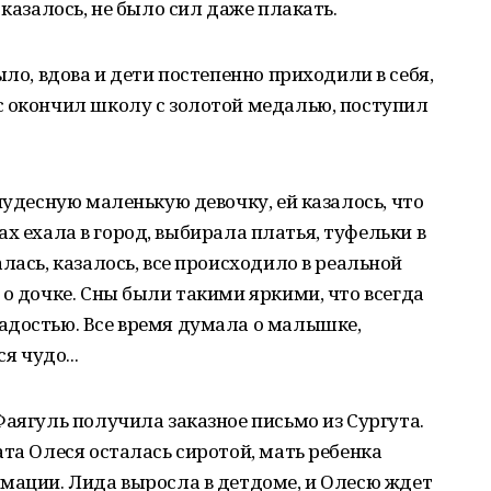
 казалось, не было сил даже плакать.
ыло, вдова и дети постепенно приходили в себя,
с окончил школу с золотой медалью, поступил
чудесную маленькую девочку, ей казалось, что
снах ехала в город, выбирала платья, туфельки в
лась, казалось, все происходило в реальной
 о дочке. Сны были такими яркими, что всегда
адостью. Все время думала о малышке,
я чудо...
Фаягуль получила заказное письмо из Сургута.
ата Олеся осталась сиротой, мать ребенка
мации. Лида выросла в детдоме, и Олесю ждет