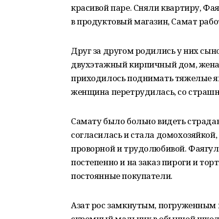
красивой паре. Сняли квартиру, Фа
в продуктовый магазин, Самат рабо
Друг за другом родились у них сыно
двухэтажный кирпичный дом, жена 
приходилось поднимать тяжелые я
женщина перетрудилась, со страшно
Самату было больно видеть страдан
согласилась и стала домохозяйкой
проворной и трудолюбивой. Фаягуль
постепенно и на заказ пироги и торт
постоянные покупатели.
Азат рос замкнутым, погруженным в
скромный мальчик в обычной школе 