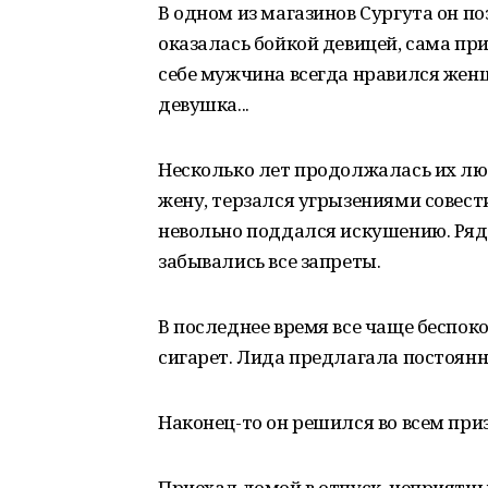
В одном из магазинов Сургута он п
оказалась бойкой девицей, сама при
себе мужчина всегда нравился женщ
девушка...
Несколько лет продолжалась их люб
жену, терзался угрызениями совест
невольно поддался искушению. Ряд
забывались все запреты.
В последнее время все чаще беспоко
сигарет. Лида предлагала постоянн
Наконец-то он решился во всем призн
Приехал домой в отпуск, неприятный