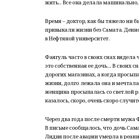
жить... Все она делала машинально,
Время – доктор, как бы тяжело ни б
привыкали жизни без Самата. Дени
в Нефтяной университет.
Фаягуль часто в своих снах видела 
это собственная ее дочь.... В своих 
дорогих магазинах, а когда просыпа
жизни, долго лежала она и мечтала
женщина просыпалась со светлой р
казалось, скоро, очень скоро случитс
Через два года после смерти мужа 
В письме сообщалось, что дочь Сам
Лидия после аварии умерла в реани