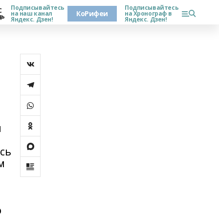
Подписывайтесь
Подписывайтесь
С
КоРифеи
на наш канал
на Хронограф в
дь
Яндекс. Дзен!
Яндекс. Дзен!
и
ись
м
о