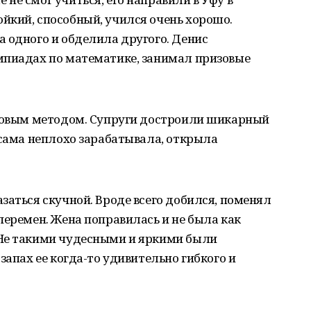
йкий, способный, учился очень хорошо.
 одного и обделила другого. Денис
мпиадах по математике, занимал призовые
хтовым методом. Супруги достроили шикарный
 сама неплохо зарабатывала, открыла
заться скучной. Вроде всего добился, поменял
перемен. Жена поправилась и не была как
 Не такими чудесными и яркими были
запах ее когда-то удивительно гибкого и