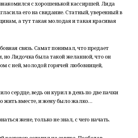
ознакомился с хорошенькой кассиршей. Лида
гласила его на свидание. Статный, уверенный в
инам, а тут такая молодая и такая красивая
овная связь. Самат понимал, что предает
и, но Лидочка была такой желанной, что он
ом с ней, молодой горячей любовницей,
ило сердце, ведь он курил в день по две пачки
о жить вместе, и жену было жалко…
аться жене, только не знал, с чего начать.
 разговор оставил на завтра. Пообедав,