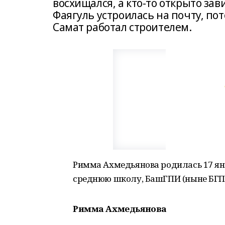
восхищался, а кто-то открыто зав
Фаягуль устроилась на почту, п
Самат работал строителем.
Римма Ахмедьянова родилась 17 ян
среднюю школу, БашГПИ (ныне БГПУ
Римма Ахмедьянова