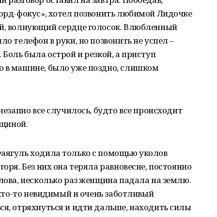
Форд-фокус», хотел позвонить любимой Лидочке
ый, волнующий сердце голосок. Влюбленный
ло телефон в руки, но позвонить не успел –
 Боль была острой и резкой, а приступ
о в машине, было уже поздно, слишком
внезапно все случилось, будто все происходит
нщиной.
Фаягуль ходила только с помощью уколов
горя. Без них она теряла равновесие, постоянно
олова, несколько раз женщина падала на землю.
, кто-то невидимый и очень заботливый
ся, отряхнуться и идти дальше, находить силы