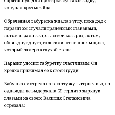
спрятанную для протирки суставов водку,
колупал крутые яйца.
Обреченная табуретка ждала в углу, пока дед с
паразитом стучали гранеными стаканами,
потом играли в карты «свои козыри», потом,
обняв друг друга, голосили песни про ямщика,
который замерз в глухой степи.
Паразит уносил табуретку счастливым. Он
крепко прижимал её к своей груди.
Бабушка смотрела на всю эту жуть терпеливо, но
однажды не выдержала. И, сердито зыркнув
глазами на своего Василия Степановича,
отрезала: