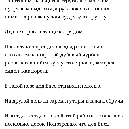
баритоном, фальцовка стругала с женским
нутряным выдохом, а рубанок хохотал над
ними, озорно выпуская кудрявую стружку.
Дед не строгал, танцевал рядом.
После таких кренделей, дед решительно
плюхался на широкий дубовый чурбак,
располагавшийся в углу столярки, и, замерев,
сидел. Как король.
В такой позе дед Вася отдыхал недолго.
На другой день он зарезал уторы и сажал обручи.
И всегда, всегда ото всей этой работы оставалось
несколько досок. Подозреваю, что дед Вася