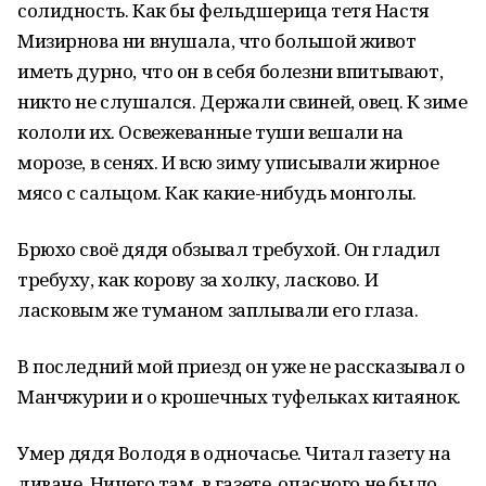
солидность. Как бы фельдшерица тетя Настя
Мизирнова ни внушала, что большой живот
иметь дурно, что он в себя болезни впитывают,
никто не слушался. Держали свиней, овец. К зиме
кололи их. Освежеванные туши вешали на
морозе, в сенях. И всю зиму уписывали жирное
мясо с сальцом. Как какие-нибудь монголы.
Брюхо своё дядя обзывал требухой. Он гладил
требуху, как корову за холку, ласково. И
ласковым же туманом заплывали его глаза.
В последний мой приезд он уже не рассказывал о
Манчжурии и о крошечных туфельках китаянок.
Умер дядя Володя в одночасье. Читал газету на
диване. Ничего там, в газете, опасного не было,