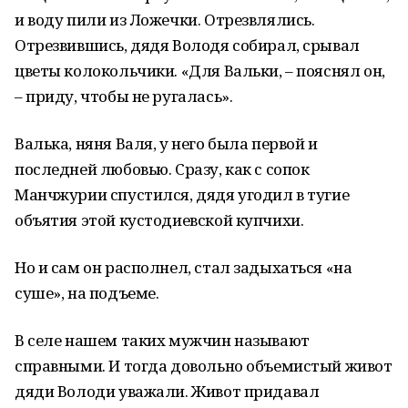
и воду пили из Ложечки. Отрезвлялись.
Отрезвившись, дядя Володя собирал, срывал
цветы колокольчики. «Для Вальки, – пояснял он,
– приду, чтобы не ругалась».
Валька, няня Валя, у него была первой и
последней любовью. Сразу, как с сопок
Манчжурии спустился, дядя угодил в тугие
объятия этой кустодиевской купчихи.
Но и сам он располнел, стал задыхаться «на
суше», на подъеме.
В селе нашем таких мужчин называют
справными. И тогда довольно объемистый живот
дяди Володи уважали. Живот придавал