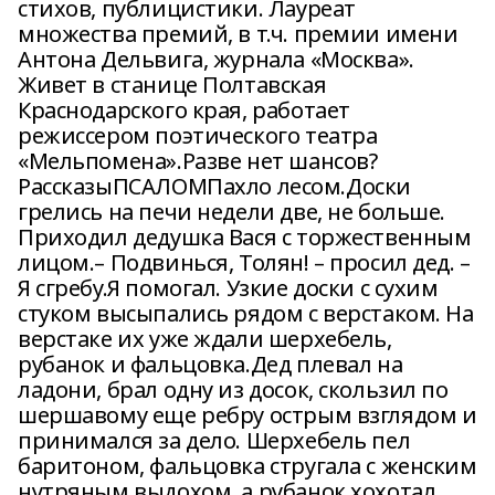
стихов, публицистики. Лауреат
множества премий, в т.ч. премии имени
Антона Дельвига, журнала «Москва».
Живет в станице Полтавская
Краснодарского края, работает
режиссером поэтического театра
«Мельпомена».Разве нет шансов?
РассказыПСАЛОМПахло лесом.Доски
грелись на печи недели две, не больше.
Приходил дедушка Вася с торжественным
лицом.– Подвинься, Толян! – просил дед. –
Я сгребу.Я помогал. Узкие доски с сухим
стуком высыпались рядом с верстаком. На
верстаке их уже ждали шерхебель,
рубанок и фальцовка.Дед плевал на
ладони, брал одну из досок, скользил по
шершавому еще ребру острым взглядом и
принимался за дело. Шерхебель пел
баритоном, фальцовка стругала с женским
нутряным выдохом, а рубанок хохотал