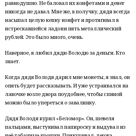
равнодушно. Не баловал их конфетами и денег
никогда не давал. Мне же, в получку, дядя всегда
насыпал целую кепку конфет и протягивал в
истрескавшейся ладони пять металлический
рублей. Это было много, очень.
Наверное, я любил дядю Володю за деньги. Кто
знает.
Когда дядя Володя дарил мне монеты, я знал, он
опять будет рассказывать. И уже устраивался на
лавочке возле двора поудобнее, чтобы спиной
можно было упереться о завалинку.
Дядя Володя курил «Беломор». Он, шевеля
пальцами, выстукивал папироску и выдувал из
неё табачные крошки. Прикуривал, держа