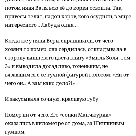
потом няня Валя всю её до корки освоила. Так,
привесы телят, надои коров, кого осудили, в мире
интересного... Лабуда одна…
Когда же у няни Веры спрашивали, от чего
хозяин то помер, она сердилась, откладывала в
сторону вишневого цвета книгу «Эмиль Золя, том
3» и выводила досадливо, тоненьким, не
вязавшимся с ее тучной фигурой голосом: «Ни от
чего он... А вам како дело?!»
И закусывала сочную, красивую губу.
Помер ни от чего. Его «сопки Манчжурии»
оказались в километре от дома, за Шишкиным
гумном.