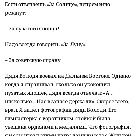
Если отвечаешь «За Солнце», непременно
резанут:
– За пузатого японца!
Надо всегда говорить «За Луну»:
– За советскую страну.
Дядя Володя воевал на Дальнем Востоке. Однако
когда я спрашивал, сколько он укокошил
пузатых япошек, дядя всегда отвечал: «А…
нисколько… Нас в запасе держали». Скорее всего,
врал. Я видел фотографии дяди Володи. Его
гимнастерка с воротником-стойкой была
увешана орденами и медалями. Что фотография,
я и сам играл этими наградами вместе с Женькой