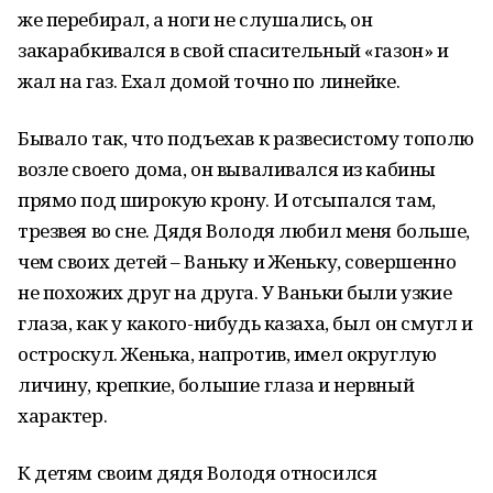
же перебирал, а ноги не слушались, он
закарабкивался в свой спасительный «газон» и
жал на газ. Ехал домой точно по линейке.
Бывало так, что подъехав к развесистому тополю
возле своего дома, он вываливался из кабины
прямо под широкую крону. И отсыпался там,
трезвея во сне. Дядя Володя любил меня больше,
чем своих детей – Ваньку и Женьку, совершенно
не похожих друг на друга. У Ваньки были узкие
глаза, как у какого-нибудь казаха, был он смугл и
остроскул. Женька, напротив, имел округлую
личину, крепкие, большие глаза и нервный
характер.
К детям своим дядя Володя относился