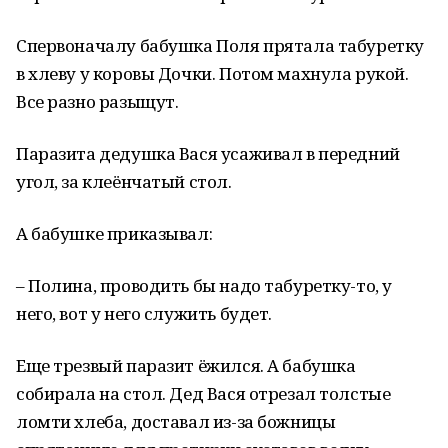
Спервоначалу бабушка Поля прятала табуретку
в хлеву у коровы Дочки. Потом махнула рукой.
Все разно разыщут.
Паразита дедушка Вася усаживал в передний
угол, за клеёнчатый стол.
А бабушке приказывал:
– Полина, проводить бы надо табуретку-то, у
него, вот у него служить будет.
Еще трезвый паразит ёжился. А бабушка
собирала на стол. Дед Вася отрезал толстые
ломти хлеба, доставал из-за божницы