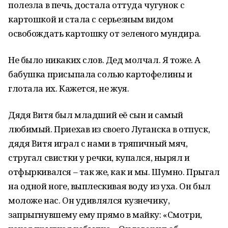
полезла в печь, достала оттуда чугунок с
картошкой и стала с серьезным видом
освобождать картошку от зеленого мундира.
Не было никаких слов. Дед молчал. Я тоже. А
бабушка присыпала солью картофелины и
глотала их. Кажется, не жуя.
Дядя Витя был младший её сын и самый
любимый. Приехав из своего Луганска в отпуск,
дядя Витя играл с нами в тряпичный мяч,
стругал свистки у речки, купался, нырял и
отфыркивался – так же, как и мы. Шумно. Прыгал
на одной ноге, выплескивая воду из уха. Он был
моложе нас. Он удивлялся кузнечику,
запрыгнувшему ему прямо в майку: «Смотри,