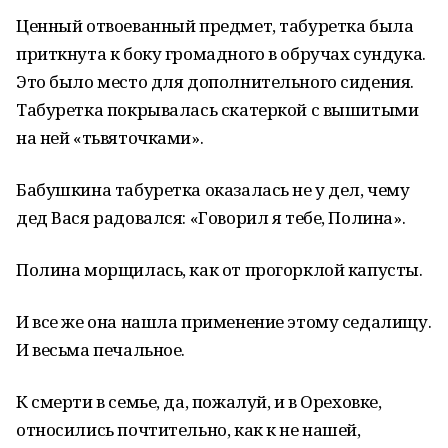
Ценный отвоеванный предмет, табуретка была
приткнута к боку громадного в обручах сундука.
Это было место для дополнительного сидения.
Табуретка покрывалась скатеркой с вышитыми
на ней «тьвяточками».
Бабушкина табуретка оказалась не у дел, чему
дед Вася радовался: «Говорил я тебе, Полина».
Полина морщилась, как от прогорклой капусты.
И все же она нашла применение этому седалищу.
И весьма печальное.
К смерти в семье, да, пожалуй, и в Ореховке,
относились почтительно, как к не нашей,