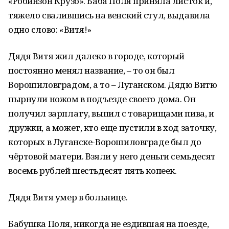
«Робинзон Крузо». Баба Поля приняла листок и,
тяжело свалившись на венский стул, выдавила
одно слово: «Витя!»
Дядя Витя жил далеко в городе, который
постоянно менял название, – то он был
Ворошиловградом, а то – Луганском. Дядю Витю
пырнули ножом в подъезде своего дома. Он
получил зарплату, выпил с товарищами пива, и
дружки, а может, кто еще пустили в ход заточку,
которых в Луганске-Ворошиловграде был до
чёртовой матери. Взяли у него деньги семьдесят
восемь рублей шестьдесят пять копеек.
Дядя Витя умер в больнице.
Бабушка Поля, никогда не ездившая на поезде,