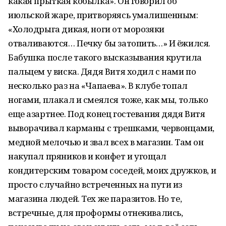
какая прыткая кобылка». Он говорил об
июльской жаре, притворяясь умалишенным:
«Холодрыга дикая, ноги от морозяки
отваливаются… Печку бы затопить…» И ёжился.
Бабушка после такого высказывания крутила
пальцем у виска. Дядя Витя ходил с нами по
несколько раз на «Чапаева». В клубе топал
ногами, плакал и смеялся тоже, как мы, только
еще азартнее. Под конец гостевания дядя Витя
выворачивал карманы с трешками, червонцами,
медной мелочью и звал всех в магазин. Там он
накупал пряников и конфет и угощал
кондитерским товаром соседей, моих дружков, и
просто случайно встреченных на пути из
магазина людей. Тех же паразитов. Но те,
встречные, для проформы отнекивались,