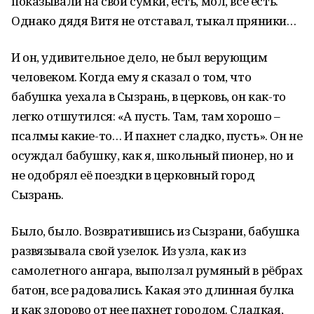
показывали на свои сумки, есть, мол, всё есть.
Однако дядя Витя не отставал, тыкал пряники…
И он, удивительное дело, не был верующим
человеком. Когда ему я сказал о том, что
бабушка уехала в Сызрань, в церковь, он как-то
легко отшутился: «А пусть. Там, там хорошо –
псалмы какие-то… И пахнет сладко, пусть». Он не
осуждал бабушку, как я, школьный пионер, но и
не одобрял её поездки в церковный город
Сызрань.
Было, было. Возвратившись из Сызрани, бабушка
развязывала свой узелок. Из узла, как из
самолетного ангара, выползал румяный в рёбрах
батон, все радовались. Какая это длинная булка
и как здорово от нее пахнет городом. Сладкая,