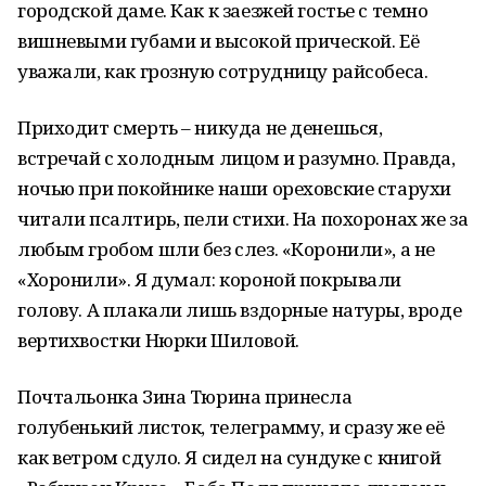
городской даме. Как к заезжей гостье с темно
вишневыми губами и высокой прической. Её
уважали, как грозную сотрудницу райсобеса.
Приходит смерть – никуда не денешься,
встречай с холодным лицом и разумно. Правда,
ночью при покойнике наши ореховские старухи
читали псалтирь, пели стихи. На похоронах же за
любым гробом шли без слез. «Коронили», а не
«Хоронили». Я думал: короной покрывали
голову. А плакали лишь вздорные натуры, вроде
вертихвостки Нюрки Шиловой.
Почтальонка Зина Тюрина принесла
голубенький листок, телеграмму, и сразу же её
как ветром сдуло. Я сидел на сундуке с книгой