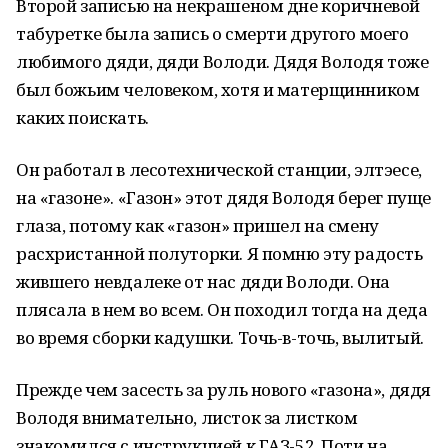
Второй записью на некрашеном дне коричневой
табуретке была запись о смерти другого моего
любимого дяди, дяди Володи. Дядя Володя тоже
был божьим человеком, хотя и матерщинником
каких поискать.
Он работал в лесотехнической станции, элтэесе,
на «газоне». «Газон» этот дядя Володя берег пуще
глаза, потому как «газон» пришел на смену
расхристанной полуторки. Я помню эту радость
жившего невдалеке от нас дяди Володи. Она
плясала в нем во всем. Он походил тогда на деда
во время сборки кадушки. Точь-в-точь, вылитый.
Прежде чем засесть за руль нового «газона», дядя
Володя внимательно, листок за листком
знакомился с инструкцией к ГАЗ-52. Поти на