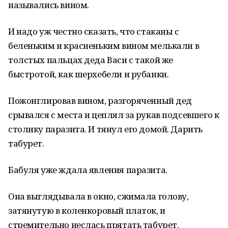
назывались вином.
И надо уж честно сказать, что стаканы с
беленьким и красненьким вином мелькали в
толстых пальцах деда Васи с такой же
быстротой, как шерхебели и рубанки.
Пожонглировав вином, разгоряченный дед
срывался с места и цеплял за рукав подсевшего к
столику паразита. И тянул его домой. Дарить
табурет.
Бабуля уже ждала явления паразита.
Она выглядывала в окно, сжимала голову,
затянутую в коленкоровый платок, и
стремительно неслась прятать табурет.