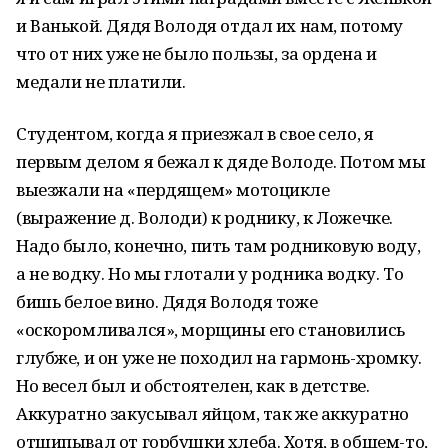
и Ванькой. Дядя Володя отдал их нам, потому
что от них уже не было пользы, за ордена и
медали не платили.
Студентом, когда я приезжал в свое село, я
первым делом я бежал к дяде Володе. Потом мы
выезжали на «пердящем» мотоцикле
(выражение д. Володи) к роднику, к Ложечке.
Надо было, конечно, пить там родниковую воду,
а не водку. Но мы глотали у родника водку. То
бишь белое вино. Дядя Володя тоже
«оскоромливался», морщины его становились
глубже, и он уже не походил на гармонь-хромку.
Но весел был и обстоятелен, как в детстве.
Аккуратно закусывал яйцом, так же аккуратно
отщипывал от горбушки хлеба. Хотя, в общем-то,