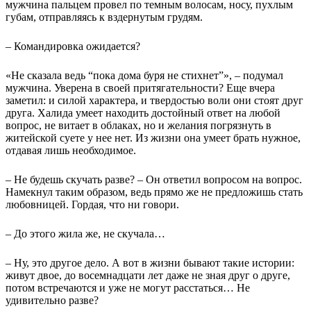
мужчина пальцем провел по темным волосам, носу, пухлым
губам, отправляясь к вздернутым грудям.
– Командировка ожидается?
«Не сказала ведь “пока дома буря не стихнет”», – подумал
мужчина. Уверена в своей притягательности? Еще вчера
заметил: и силой характера, и твердостью воли они стоят друг
друга. Халида умеет находить достойный ответ на любой
вопрос, не витает в облаках, но и желания погрязнуть в
житейской суете у нее нет. Из жизни она умеет брать нужное,
отдавая лишь необходимое.
– Не будешь скучать разве? – Он ответил вопросом на вопрос.
Намекнул таким образом, ведь прямо же не предложишь стать
любовницей. Гордая, что ни говори.
– До этого жила же, не скучала…
– Ну, это другое дело. А вот в жизни бывают такие истории:
живут двое, до восемнадцати лет даже не зная друг о друге,
потом встречаются и уже не могут расстаться… Не
удивительно разве?