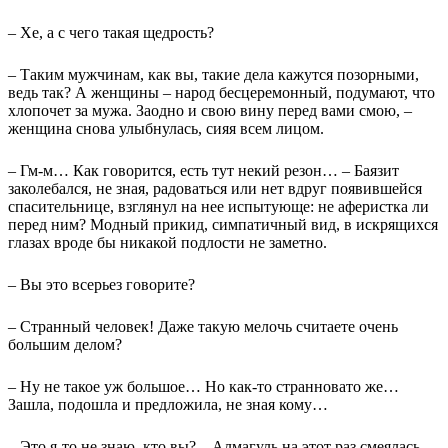
– Хе, а с чего такая щедрость?
– Таким мужчинам, как вы, такие дела кажутся позорными,
ведь так? А женщины – народ бесцеремонный, подумают, что
хлопочет за мужа. Заодно и свою вину перед вами смою, –
женщина снова улыбнулась, сияя всем лицом.
– Гм-м… Как говорится, есть тут некий резон… – Баязит
заколебался, не зная, радоваться или нет вдруг появившейся
спасительнице, взглянул на нее испытующе: не аферистка ли
перед ним? Модный прикид, симпатичный вид, в искрящихся
глазах вроде бы никакой подлости не заметно.
– Вы это всерьез говорите?
– Странный человек! Даже такую мелочь считаете очень
большим делом?
– Ну не такое уж большое… Но как-то странновато же…
Зашла, подошла и предложила, не зная кому…
– Это я-то не знаю, кто вы? – Алмагуль на этот раз смеялась