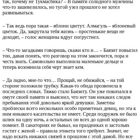
так, почему не Тукмасбика? – В памяти солидного мужчины
что-то зашевелилось, но тугой узел прошлого не хотел
развязываться.
– Так ведь пора такая – яблони цветут. Алмагуль – яблоневый
цветок. Да, закрутила тебя жизнь – простенькие вещи не
доходят, – голос женщины вдруг погрустнел.
– Что-то загадками говоришь, скажи кто и… – Баязит повысил
тон, давая понять, что разговор на этом закончится, пора и
честь знать. Самовольно выполнила маленькое дельце и
теперь возомнила себя черт знает кем.
– Да ладно, мне-то что… Прощай, не обижайся, – на той
стороне положили трубку. Какая-то обида прозвенела в
последних словах. Тяжко стало Баязиту. Он уже покопался в
омуте своей памяти и выяснил, что нет там никаких следов
пребывания этой довольно яркой девушки. Заметны
проблески всего нескольких особо приметных девиц, но эта к
ним никакого касательства не имеет. Среди подружек не было
шлюх на одну ночь, а остальных он всех до одной хорошо
помнит. В санаториях не бывал, на праздниках и застольях
гостит с женой – правила этикета того требуют. Значит, не
надо искать никаких связей в прошлом с этой дамой. Но все