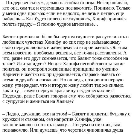
– По-деревенски уж, делаю настойки иногда. Не спрашиваю,
кто она, сам так и стремишься познакомить. Понимаю. Только
у меня одна просьба: если не надолго, не лезь в петлю, еще
найдешь. – Как будто ничего не случилось, Ханиф принялся
полоть грядку. – Я помню чудное мгновенье…
Баязит промолчал. Было бы верхом глупости рассусоливать о
любовных чувствах Ханифу, до сих пор не забывающему
свою первую любовь и живущему со второй женой. Об этом
всем известно, проблемы решены, все точки расставлены. А
что, разве его друг сомневается, что Баязит тоже способен на
такое? Или завидует? Но для Ханифа несвойственны такие
понятия, он построил жизненные принципы по учению
Карнеги и жестко их придерживается, стараясь бывать со
всеми в дружбе и согласии. Но он ведь, похоронив первую
жену, утверждает, что и вторую жену любит так же сильно,
как и ту – самую первую красавицу студенческих лет!
Подожди, разве Баязит говорил ему, что собирается развестись
с супругой и жениться на Халиде?
– Ладно, дружище, все на этом! – Баязит прихватил бутылку с
кружкой и стаканом, сел напротив Ханифа, уже
заканчивающего полоть грядку. – Поедем на пикник, там
познакомлю. Или думаешь, что черствая чиновничья душа