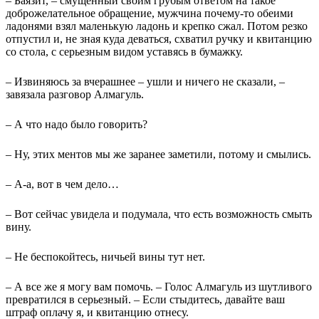
– Баязит, – смущенный своим грубым ответом на такое
доброжелательное обращение, мужчина почему-то обеими
ладонями взял маленькую ладонь и крепко сжал. Потом резко
отпустил и, не зная куда деваться, схватил ручку и квитанцию
со стола, с серьезным видом уставясь в бумажку.
– Извиняюсь за вчерашнее – ушли и ничего не сказали, –
завязала разговор Алмагуль.
– А что надо было говорить?
– Ну, этих ментов мы же заранее заметили, потому и смылись.
– А-а, вот в чем дело…
– Вот сейчас увидела и подумала, что есть возможность смыть
вину.
– Не беспокойтесь, ничьей вины тут нет.
– А все же я могу вам помочь. – Голос Алмагуль из шутливого
превратился в серьезный. – Если стыдитесь, давайте ваш
штраф оплачу я, и квитанцию отнесу.