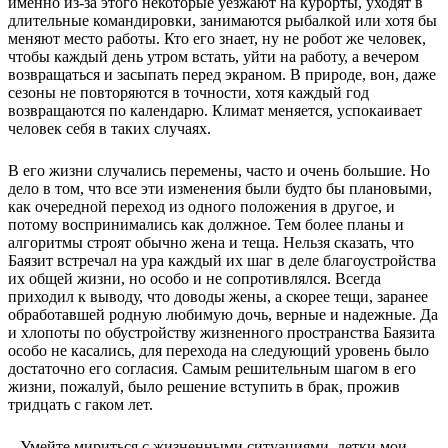
именно из-за этого некоторые уезжают на курорты, уходят в
длительные командировки, занимаются рыбалкой или хотя бы
меняют место работы. Кто его знает, ну не робот же человек,
чтобы каждый день утром встать, уйти на работу, а вечером
возвращаться и засыпать перед экраном. В природе, вон, даже
сезоны не повторяются в точности, хотя каждый год
возвращаются по календарю. Климат меняется, успокаивает
человек себя в таких случаях.
В его жизни случались перемены, часто и очень большие. Но
дело в том, что все эти изменения были будто бы плановыми,
как очередной переход из одного положения в другое, и
потому воспринимались как должное. Тем более планы и
алгоритмы строят обычно жена и теща. Нельзя сказать, что
Баязит встречал на ура каждый их шаг в деле благоустройства
их общей жизни, но особо и не сопротивлялся. Всегда
приходил к выводу, что доводы жены, а скорее тещи, заранее
обработавшей родную любимую дочь, верные и надежные. Да
и хлопоты по обустройству жизненного пространства Баязита
особо не касались, для перехода на следующий уровень было
достаточно его согласия. Самым решительным шагом в его
жизни, пожалуй, было решение вступить в брак, прожив
тридцать с гаком лет.
– Умейте мириться с жизненными ситуациями, детки мои, –