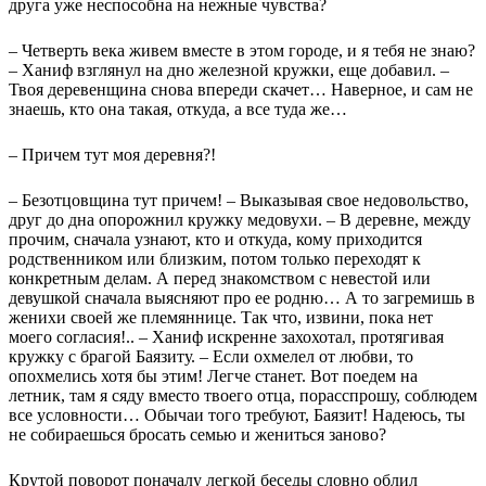
друга уже неспособна на нежные чувства?
– Четверть века живем вместе в этом городе, и я тебя не знаю?
– Ханиф взглянул на дно железной кружки, еще добавил. –
Твоя деревенщина снова впереди скачет… Наверное, и сам не
знаешь, кто она такая, откуда, а все туда же…
– Причем тут моя деревня?!
– Безотцовщина тут причем! – Выказывая свое недовольство,
друг до дна опорожнил кружку медовухи. – В деревне, между
прочим, сначала узнают, кто и откуда, кому приходится
родственником или близким, потом только переходят к
конкретным делам. А перед знакомством с невестой или
девушкой сначала выясняют про ее родню… А то загремишь в
женихи своей же племяннице. Так что, извини, пока нет
моего согласия!.. – Ханиф искренне захохотал, протягивая
кружку с брагой Баязиту. – Если охмелел от любви, то
опохмелись хотя бы этим! Легче станет. Вот поедем на
летник, там я сяду вместо твоего отца, порасспрошу, соблюдем
все условности… Обычаи того требуют, Баязит! Надеюсь, ты
не собираешься бросать семью и жениться заново?
Крутой поворот поначалу легкой беседы словно облил