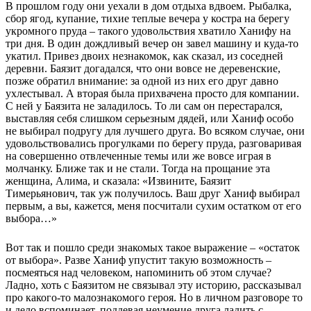
В прошлом году они уехали в дом отдыха вдвоем. Рыбалка,
сбор ягод, купание, тихие теплые вечера у костра на берегу
укромного пруда – такого удовольствия хватило Ханифу на
три дня. В один дождливый вечер он завел машину и куда-то
укатил. Привез двоих незнакомок, как сказал, из соседней
деревни. Баязит догадался, что они вовсе не деревенские,
позже обратил внимание: за одной из них его друг давно
ухлестывал. А вторая была прихвачена просто для компании.
С ней у Баязита не заладилось. То ли сам он перестарался,
выставляя себя слишком серьезным дядей, или Ханиф особо
не выбирал подругу для лучшего друга. Во всяком случае, они
удовольствовались прогулками по берегу пруда, разговаривая
на совершенно отвлеченные темы или же вовсе играя в
молчанку. Ближе так и не стали. Тогда на прощание эта
женщина, Алима, и сказала: «Извините, Баязит
Тимерьянович, так уж получилось. Ваш друг Ханиф выбирал
первым, а вы, кажется, меня посчитали сухим остатком от его
выбора…»
Вот так и пошло среди знакомых такое выражение – «остаток
от выбора». Разве Ханиф упустит такую возможность –
посмеяться над человеком, напоминить об этом случае?
Ладно, хоть с Баязитом не связывал эту историю, рассказывал
про какого-то малознакомого героя. Но в личном разговоре то
и дело вспоминает, поддевая неумение друга ладить с