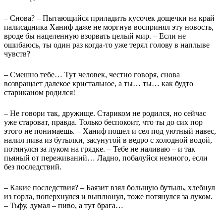
– Снова? – Пытающийся приладить кусочек дощечки на край
палисадника Ханиф даже не моргнув воспринял эту новость,
вроде бы нацеленную взорвать целый мир. – Если не
ошибаюсь, ты один раз когда-то уже терял голову в наплыве
чувств?
– Смешно тебе… Тут человек, честно говоря, снова
возвращает далекое кристальное, а ты… ты… как будто
стариканом родился!
– Не говори так, дружище. Стариком не родился, но сейчас
уже староват, правда. Только беспокоит, что ты до сих пор
этого не понимаешь. – Ханиф пошел и сел под уютный навес,
налил пива из бутылки, засунутой в ведро с холодной водой,
потянулся за луком на грядке. – Тебе не наливаю – и так
пьяный от переживаний… Ладно, побалуйся немного, если
без последствий.
– Какие последствия? – Баязит взял большую бутыль, хлебнул
из горла, поперхнулся и выплюнул, тоже потянулся за луком.
– Тьфу, думал – пиво, а тут брага…