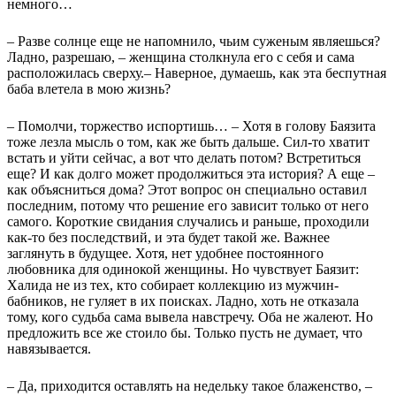
немного…
– Разве солнце еще не напомнило, чьим суженым являешься?
Ладно, разрешаю, – женщина столкнула его с себя и сама
расположилась сверху.– Наверное, думаешь, как эта беспутная
баба влетела в мою жизнь?
– Помолчи, торжество испортишь… – Хотя в голову Баязита
тоже лезла мысль о том, как же быть дальше. Сил-то хватит
встать и уйти сейчас, а вот что делать потом? Встретиться
еще? И как долго может продолжиться эта история? А еще –
как объясниться дома? Этот вопрос он специально оставил
последним, потому что решение его зависит только от него
самого. Короткие свидания случались и раньше, проходили
как-то без последствий, и эта будет такой же. Важнее
заглянуть в будущее. Хотя, нет удобнее постоянного
любовника для одинокой женщины. Но чувствует Баязит:
Халида не из тех, кто собирает коллекцию из мужчин-
бабников, не гуляет в их поисках. Ладно, хоть не отказала
тому, кого судьба сама вывела навстречу. Оба не жалеют. Но
предложить все же стоило бы. Только пусть не думает, что
навязывается.
– Да, приходится оставлять на недельку такое блаженство, –