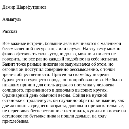
Дамир Шарафутдинов
Алмагуль
Рассказ
Все важные встречи, большие дела начинаются с маленькой
бессмысленной несуразицы или случая. На эту тему можно
философствовать сколь угодно долго, можно и ничего не
говорить, но все равно каждый подобное на себе испытал.
Баязит тоже раньше никогда не задумывался об этом, но
сегодня он поступил совершенно бессмысленно, с точки
зрения общественности. Присев на скамейку посреди
бурлящего и гудящего города, он попробовал пива. Не было
никаких причин для столь дерзкого поступка у человека
солидного, признанного в довольно высоких кругах.
Ординарный день обычной весны. Сойдя на нужной
остановке с троллейбуса, он случайно обратил внимание, как
две женщины среднего возраста, довольно привлекательные,
не переставая бесперестанно сплетничать, купили в киоске на
остановке по бутылке пива и пошли дальше, на ходу
прихлебывая.