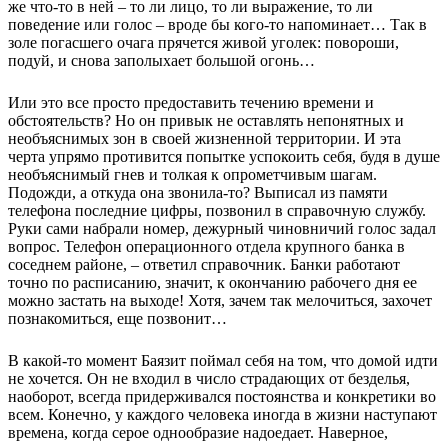
же что-то в ней – то ли лицо, то ли выражение, то ли
поведение или голос – вроде бы кого-то напоминает… Так в
золе погасшего очага прячется живой уголек: повороши,
подуй, и снова заполыхает большой огонь…
Или это все просто предоставить течению времени и
обстоятельств? Но он привык не оставлять непонятных и
необъяснимых зон в своей жизненной территории. И эта
черта упрямо противится попытке успокоить себя, будя в душе
необъяснимый гнев и толкая к опрометчивым шагам.
Подожди, а откуда она звонила-то? Выписал из памяти
телефона последние цифры, позвонил в справочную службу.
Руки сами набрали номер, дежурный чиновничий голос задал
вопрос. Телефон операционного отдела крупного банка в
соседнем районе, – ответил справочник. Банки работают
точно по расписанию, значит, к окончанию рабочего дня ее
можно застать на выходе! Хотя, зачем так мелочиться, захочет
познакомиться, еще позвонит…
В какой-то момент Баязит поймал себя на том, что домой идти
не хочется. Он не входил в число страдающих от безделья,
наоборот, всегда придерживался постоянства и конкретики во
всем. Конечно, у каждого человека иногда в жизни наступают
времена, когда серое однообразие надоедает. Наверное,