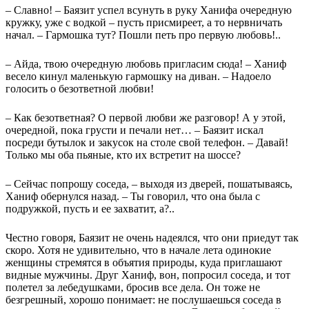
– Славно! – Баязит успел всунуть в руку Ханифа очередную
кружку, уже с водкой – пусть присмиреет, а то нервничать
начал. – Гармошка тут? Пошли петь про первую любовь!..
– Айда, твою очередную любовь пригласим сюда! – Ханиф
весело кинул маленькую гармошку на диван. – Надоело
голосить о безответной любви!
– Как безответная? О первой любви же разговор! А у этой,
очередной, пока грусти и печали нет… – Баязит искал
посреди бутылок и закусок на столе свой телефон. – Давай!
Только мы оба пьяные, кто их встретит на шоссе?
– Сейчас попрошу соседа, – выходя из дверей, пошатываясь,
Ханиф обернулся назад. – Ты говорил, что она была с
подружкой, пусть и ее захватит, а?..
Честно говоря, Баязит не очень надеялся, что они приедут так
скоро. Хотя не удивительно, что в начале лета одинокие
женщины стремятся в объятия природы, куда приглашают
видные мужчины. Друг Ханиф, вон, попросил соседа, и тот
полетел за лебедушками, бросив все дела. Он тоже не
безгрешный, хорошо понимает: не послушаешься соседа в