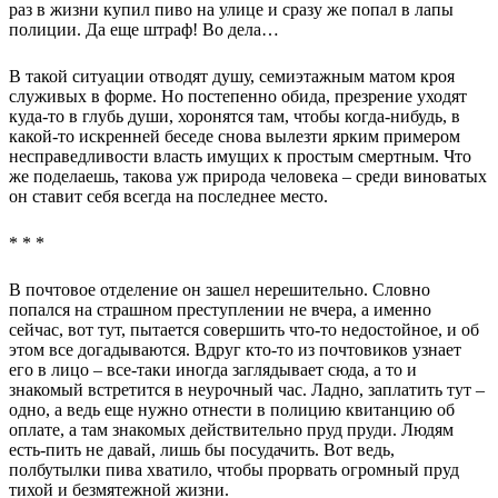
раз в жизни купил пиво на улице и сразу же попал в лапы
полиции. Да еще штраф! Во дела…
В такой ситуации отводят душу, семиэтажным матом кроя
служивых в форме. Но постепенно обида, презрение уходят
куда-то в глубь души, хоронятся там, чтобы когда-нибудь, в
какой-то искренней беседе снова вылезти ярким примером
несправедливости власть имущих к простым смертным. Что
же поделаешь, такова уж природа человека – среди виноватых
он ставит себя всегда на последнее место.
* * *
В почтовое отделение он зашел нерешительно. Словно
попался на страшном преступлении не вчера, а именно
сейчас, вот тут, пытается совершить что-то недостойное, и об
этом все догадываются. Вдруг кто-то из почтовиков узнает
его в лицо – все-таки иногда заглядывает сюда, а то и
знакомый встретится в неурочный час. Ладно, заплатить тут –
одно, а ведь еще нужно отнести в полицию квитанцию об
оплате, а там знакомых действительно пруд пруди. Людям
есть-пить не давай, лишь бы посудачить. Вот ведь,
полбутылки пива хватило, чтобы прорвать огромный пруд
тихой и безмятежной жизни.