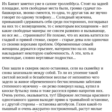
Их Баязит заметил уже в салоне троллейбуса. Стоят на задней
площадке, хотя свободные места были, громко судачат по-
башкирски, звонко смеются, то одна, то другая так же звучно
говорят по одному телефону… Солидный мужчина,
привыкший сдерживать себя среди посторонних, поглядывал
на них то с возмущением, то с некоторым восхищением – вот
какие свободные манеры: не совсем развязно и вызывающе,
но все же… странновато! Не похоже, что их жизнь катится по
гладкой и прямой стежке, скорее – старые девы или одиночки
со своими ворохами проблем. Обремененные семьей
женщины держатся серьезнее, материнство на их лица
накладывает некоторую озабоченность. А эти, хоть и
немолодые, словно вертлявые подростки...
Они зашли в скверик около остановки, сели на скамейку и
снова захихикали между собой. То ли их упоение такой
светлой весной и беззаботное веселье от непонятно чего
задело за живое обремененного бесчисленными заботами
степенного мужчину – он резко повернул назад, купил в
киоске бутылку пива и тоже расселся прямо напротив них.
Очень уютно, оказывается, тут! Широкие лестницы красивого
одноэтажного здания выходят прямо к трамвайной остановке,
а с другой стороны – остановка автобусов. Газон какой-то
пышный и очень аккуратно постриженный, растут милые