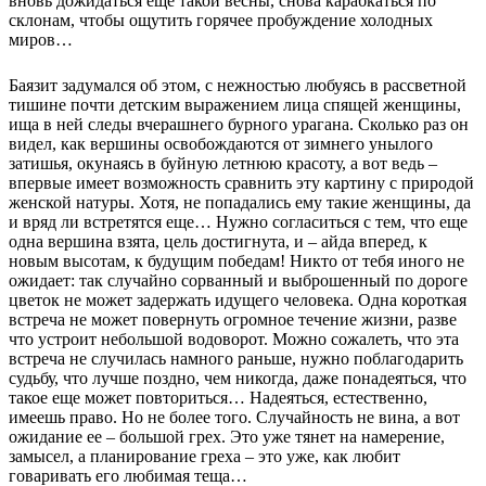
вновь дожидаться еще такой весны, снова карабкаться по
склонам, чтобы ощутить горячее пробуждение холодных
миров…
Баязит задумался об этом, с нежностью любуясь в рассветной
тишине почти детским выражением лица спящей женщины,
ища в ней следы вчерашнего бурного урагана. Сколько раз он
видел, как вершины освобождаются от зимнего унылого
затишья, окунаясь в буйную летнюю красоту, а вот ведь –
впервые имеет возможность сравнить эту картину с природой
женской натуры. Хотя, не попадались ему такие женщины, да
и вряд ли встретятся еще… Нужно согласиться с тем, что еще
одна вершина взята, цель достигнута, и – айда вперед, к
новым высотам, к будущим победам! Никто от тебя иного не
ожидает: так случайно сорванный и выброшенный по дороге
цветок не может задержать идущего человека. Одна короткая
встреча не может повернуть огромное течение жизни, разве
что устроит небольшой водоворот. Можно сожалеть, что эта
встреча не случилась намного раньше, нужно поблагодарить
судьбу, что лучше поздно, чем никогда, даже понадеяться, что
такое еще может повториться… Надеяться, естественно,
имеешь право. Но не более того. Случайность не вина, а вот
ожидание ее – большой грех. Это уже тянет на намерение,
замысел, а планирование греха – это уже, как любит
говаривать его любимая теща…