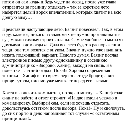
потом он сам куда-нибудь уедет на месяц, после уже глава
отправится за границу отдыхать – так за короткое лето
наберется целый ворох впечатлений, которых хватит на всю
долгую зиму…
Представив наступающее лето, Баязит повеселел. Так, в этом
году, кажется, никого из знакомых не нужно проталкивать в
вуз, можно самому строить планы. Самое удобное – смыться с
друзьями в дом отдыха. Дача все лето будет в распоряжении
тещи, она там возится с внуком. Значит, нужно уже начинать
искать подходящий вариант. Недолго думая, Баязит послал
электронное письмо другу-однокашнику в соседнюю
администрацию: «Здорово, Ханиф, выходи на связь. На
повестке – летний отдых. Пока!» Хороша современная
техника – Ханиф в это время черт знает где бродит, а вот
придет утром, письмо уже мелькает перед его глазами.
Хотел выключить компьютер, но экран мигнул – Ханиф тоже
сидит на работе и ответ строчит: «На две недели уезжаю в
командировку. Выбирай сам, если не хочешь отдыхать,
довольствуясь остатком после выбора. Пока!» Ну и сволочуга,
до сих пор то и дело напоминает тот случай «с остаточным
принципом»!..