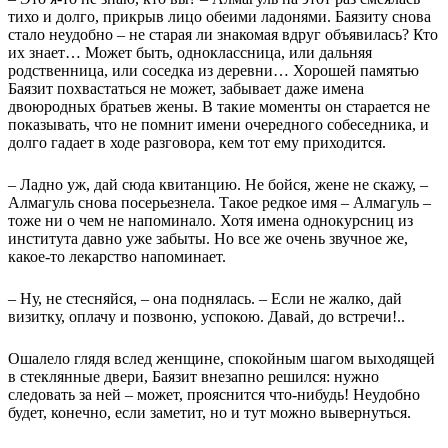
тихо и долго, прикрыв лицо обеими ладонями. Баязиту снова
стало неудобно – не старая ли знакомая вдруг объявилась? Кто
их знает… Может быть, одноклассница, или дальняя
родственница, или соседка из деревни… Хорошей памятью
Баязит похвастаться не может, забывает даже имена
двоюродных братьев жены. В такие моменты он старается не
показывать, что не помнит имени очередного собеседника, и
долго гадает в ходе разговора, кем тот ему приходится.
– Ладно уж, дай сюда квитанцию. Не бойся, жене не скажу, –
Алмагуль снова посерьезнела. Такое редкое имя – Алмагуль –
тоже ни о чем не напоминало. Хотя имена однокурсниц из
института давно уже забыты. Но все же очень звучное же,
какое-то лекарство напоминает.
– Ну, не стесняйся, – она поднялась. – Если не жалко, дай
визитку, оплачу и позвоню, успокою. Давай, до встречи!..
Ошалело глядя вслед женщине, спокойным шагом выходящей
в стеклянные двери, Баязит внезапно решился: нужно
следовать за ней – может, прояснится что-нибудь! Неудобно
будет, конечно, если заметит, но и тут можно вывернуться.