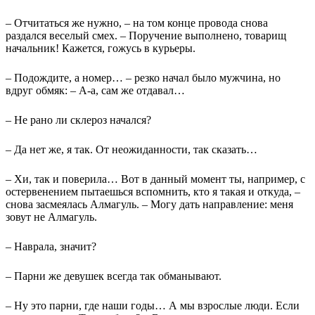
– Отчитаться же нужно, – на том конце провода снова
раздался веселый смех. – Поручение выполнено, товарищ
начальник! Кажется, гожусь в курьеры.
– Подождите, а номер… – резко начал было мужчина, но
вдруг обмяк: – А-а, сам же отдавал…
– Не рано ли склероз начался?
– Да нет же, я так. От неожиданности, так сказать…
– Хи, так и поверила… Вот в данный момент ты, например, с
остервенением пытаешься вспомнить, кто я такая и откуда, –
снова засмеялась Алмагуль. – Могу дать направление: меня
зовут не Алмагуль.
– Наврала, значит?
– Парни же девушек всегда так обманывают.
– Ну это парни, где наши годы… А мы взрослые люди. Если