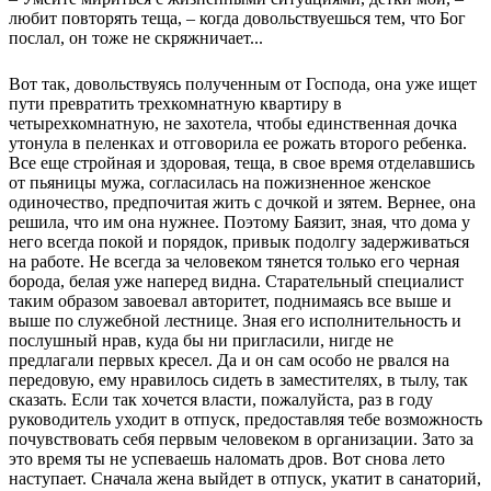
любит повторять теща, – когда довольствуешься тем, что Бог
послал, он тоже не скряжничает...
Вот так, довольствуясь полученным от Господа, она уже ищет
пути превратить трехкомнатную квартиру в
четырехкомнатную, не захотела, чтобы единственная дочка
утонула в пеленках и отговорила ее рожать второго ребенка.
Все еще стройная и здоровая, теща, в свое время отделавшись
от пьяницы мужа, согласилась на пожизненное женское
одиночество, предпочитая жить с дочкой и зятем. Вернее, она
решила, что им она нужнее. Поэтому Баязит, зная, что дома у
него всегда покой и порядок, привык подолгу задерживаться
на работе. Не всегда за человеком тянется только его черная
борода, белая уже наперед видна. Старательный специалист
таким образом завоевал авторитет, поднимаясь все выше и
выше по служебной лестнице. Зная его исполнительность и
послушный нрав, куда бы ни пригласили, нигде не
предлагали первых кресел. Да и он сам особо не рвался на
передовую, ему нравилось сидеть в заместителях, в тылу, так
сказать. Если так хочется власти, пожалуйста, раз в году
руководитель уходит в отпуск, предоставляя тебе возможность
почувствовать себя первым человеком в организации. Зато за
это время ты не успеваешь наломать дров. Вот снова лето
наступает. Сначала жена выйдет в отпуск, укатит в санаторий,