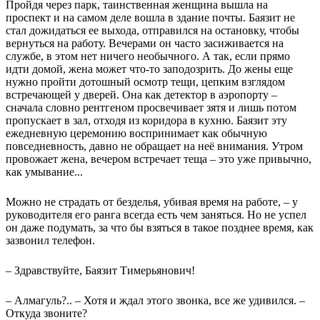
Пройдя через парк, таинственная женщина вышла на
проспект и на самом деле вошла в здание почты. Баязит не
стал дожидаться ее выхода, отправился на остановку, чтобы
вернуться на работу. Вечерами он часто засиживается на
службе, в этом нет ничего необычного. А так, если прямо
идти домой, жена может что-то заподозрить. До жены еще
нужно пройти дотошный осмотр тещи, цепким взглядом
встречающей у дверей. Она как детектор в аэропорту –
сначала словно рентгеном просвечивает зятя и лишь потом
пропускает в зал, отходя из коридора в кухню. Баязит эту
ежедневную церемонию воспринимает как обычную
повседневность, давно не обращает на неё внимания. Утром
провожает жена, вечером встречает теща – это уже привычно,
как умывание...
Можно не страдать от безделья, убивая время на работе, – у
руководителя его ранга всегда есть чем заняться. Но не успел
он даже подумать, за что бы взяться в такое позднее время, как
зазвонил телефон.
– Здравствуйте, Баязит Тимерьянович!
– Алмагуль?.. – Хотя и ждал этого звонка, все же удивился. –
Откуда звоните?