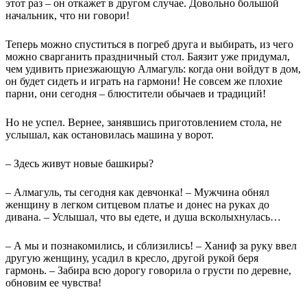
этот раз – он откажет в другом случае. Довольно большой
начальник, что ни говори!
Теперь можно спуститься в погреб друга и выбирать, из чего
можно сварганить праздничный стол. Баязит уже придумал,
чем удивить приезжающую Алмагуль: когда они войдут в дом,
он будет сидеть и играть на гармони! Не совсем же плохие
парни, они сегодня – блюстители обычаев и традиций!
Но не успел. Вернее, занявшись приготовлением стола, не
услышал, как остановилась машина у ворот.
– Здесь живут новые башкиры?
– Алмагуль, ты сегодня как девчонка! – Мужчина обнял
женщину в легком ситцевом платье и донес на руках до
дивана. – Услышал, что вы едете, и душа всколыхнулась…
– А мы и познакомились, и сблизились! – Ханиф за руку ввел
другую женщину, усадил в кресло, другой рукой беря
гармонь. – Забира всю дорогу говорила о грусти по деревне,
обновим ее чувства!