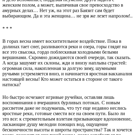
женским полом, а может, выпячивая свое превосходство в
амурных делах… Нет уж, на этот раз Баязит сам будет
выбирающим. Да и эта женщина… не зря же лезет напролом!..
* * *
В горах весна имеет восхитительное воздействие. Пока в
долинах тает снег, разливаются реки и озера, горы глядят на
все это свысока, гордо поблескивая холодными белыми
вершинами. Скромно дожидаются своей очереди, так сказать.
А когда зашумят их склоны, жди и внизу наплыва страстей:
огромная сила, накопленная за долгую зиму, шумными
ручьями устремляется вниз, и начинается яростная вакханалия
настоящей весны! Кто может остаться в стороне от такого
натиска?
Но быстро исчезают игривые ручейки, оставляя лишь
воспоминания о вчерашних бурливых потоках. С новым
рассветом даже не подумаешь, что тут еще недавно неслись
яростные реки, готовые смести все на своем пути. Было ли
это все: к стремительным взлетам призывающее вдохновение,
ласкающие душу мелодии поющих вод, ощущение
бесконечности высоты и широты пространства? Так и хочется