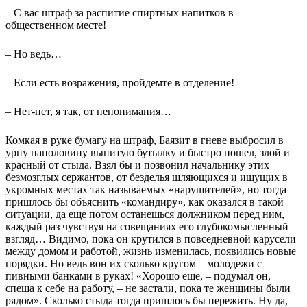
– С вас штраф за распитие спиртных напитков в
общественном месте!
– Но ведь…
– Если есть возражения, пройдемте в отделение!
– Нет-нет, я так, от непонимания…
Комкая в руке бумагу на штраф, Баязит в гневе выбросил в
урну наполовину выпитую бутылку и быстро пошел, злой и
красный от стыда. Взял бы и позвонил начальнику этих
безмозглых сержантов, от безделья шляющихся и ищущих в
укромных местах так называемых «нарушителей», но тогда
пришлось бы объяснить «командиру», как оказался в такой
ситуации, да еще потом останешься должником перед ним,
каждый раз чувствуя на совещаниях его глубокомысленный
взгляд… Видимо, пока он крутился в повседневной карусели
между домом и работой, жизнь изменилась, появились новые
порядки. Но ведь вон их сколько кругом – молодежи с
пивными банками в руках! «Хорошо еще, – подумал он,
спеша к себе на работу, – не застали, пока те женщины были
рядом». Сколько стыда тогда пришлось бы пережить. Ну да,