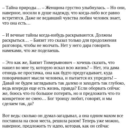
– Тайна природы… – Женщина грустно улыбнулась. – Но они,
наверное, носили в душе надежду, что когда-либо все равно
встретятся. Даже не ведавший чувства любви человек знает,
что она есть…
– И вечные тайны когда-нибудь раскрываются. Должны
раскрыться… – Баязит это сказал только для продолжения
разговора, чтобы не молчать. Нет у него дара говорить
намеками, что же поделаешь.
– Это как же, Баязит Тимерьянович – хочешь сказать, что
нашел во мне ту, которую искал всю жизнь? – Нет, эта дама
отнюдь не простачка, она как будто предугадывает, куда
поворачивают мысли человека, и пытается их упредить! –
Давай не будем заглядывать так далеко и заходить так глубоко,
ведь впереди еще есть жизнь, правда? Если оборвать сейчас
же, боюсь что-то большое потерять, но и предложить что-то
конкретное не смею… Бог троицу любит, говорят, и мы
сделаем так, да?
Вот ведь: сколько он думал-загадывал, а она одним махом все
поставила на свои места, решила разом! Теперь уже можно,
наверное, предложить ту идею, которая, как он сейчас