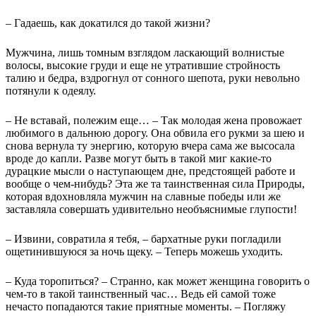
– Гадаешь, как докатился до такой жизни?
Мужчина, лишь томным взглядом ласкающий волнистые
волосы, высокие груди и еще не утратившие стройность
талию и бедра, вздрогнул от сонного шепота, руки невольно
потянули к одеялу.
– Не вставай, полежим еще… – Так молодая жена провожает
любимого в дальнюю дорогу. Она обвила его рукми за шею и
снова вернула ту энергию, которую вчера сама же высосала
вроде до капли. Разве могут быть в такой миг какие-то
дурацкие мысли о наступающем дне, предстоящей работе и
вообще о чем-нибудь? Эта же та таинственная сила Природы,
которая вдохновляла мужчин на славные победы или же
заставляла совершать удивительно необъяснимые глупости!
– Извини, совратила я тебя, – бархатные руки погладили
ощетинившуюся за ночь щеку. – Теперь можешь уходить.
– Куда торопиться? – Странно, как может женщина говорить о
чем-то в такой таинственный час… Ведь ей самой тоже
нечасто попадаются такие приятные моменты. – Погляжу