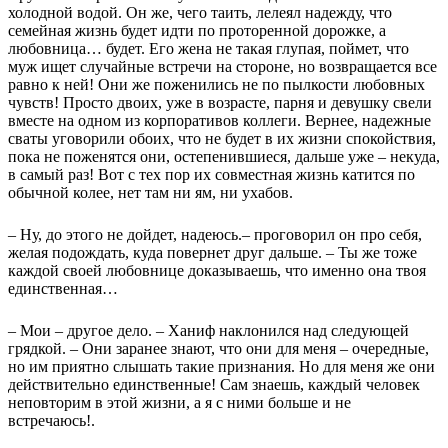
холодной водой. Он же, чего таить, лелеял надежду, что
семейная жизнь будет идти по проторенной дорожке, а
любовница… будет. Его жена не такая глупая, поймет, что
муж ищет случайные встречи на стороне, но возвращается все
равно к ней! Они же поженились не по пылкости любовных
чувств! Просто двоих, уже в возрасте, парня и девушку свели
вместе на одном из корпоративов коллеги. Вернее, надежные
сваты уговорили обоих, что не будет в их жизни спокойствия,
пока не поженятся они, остепенившиеся, дальше уже – некуда,
в самый раз! Вот с тех пор их совместная жизнь катится по
обычной колее, нет там ни ям, ни ухабов.
– Ну, до этого не дойдет, надеюсь.– проговорил он про себя,
желая подождать, куда повернет друг дальше. – Ты же тоже
каждой своей любовнице доказываешь, что именно она твоя
единственная…
– Мои – другое дело. – Ханиф наклонился над следующей
грядкой. – Они заранее знают, что они для меня – очередные,
но им приятно слышать такие признания. Но для меня же они
действительно единственные! Сам знаешь, каждый человек
неповторим в этой жизни, а я с ними больше и не
встречаюсь!.