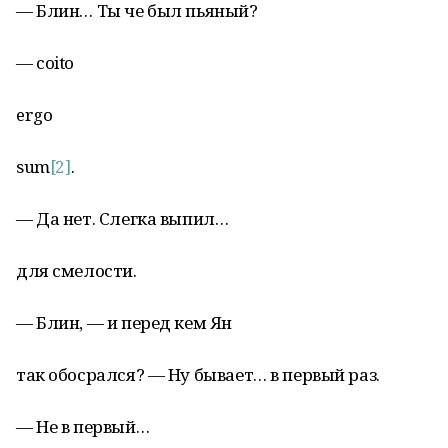
— Блин… Ты че был пьяный?
— coito
ergo
sum
[2]
.
— Да нет. Слегка выпил…
для смелости.
— Блин, — и перед кем Ян
так обосрался? — Ну бывает… в первый раз.
— Не в первый…