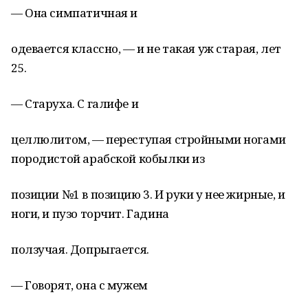
— Она симпатичная и
одевается классно, — и не такая уж старая, лет
25.
— Старуха. С галифе и
целлюлитом, — переступая стройными ногами
породистой арабской кобылки из
позиции №1 в позицию 3. И руки у нее жирные, и
ноги, и пузо торчит. Гадина
ползучая. Допрыгается.
— Говорят, она с мужем