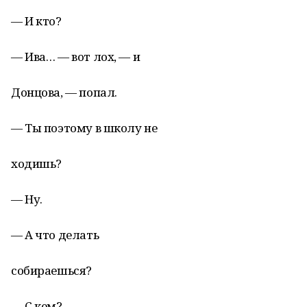
— И кто?
— Ива… — вот лох, — и
Донцова, — попал.
— Ты поэтому в школу не
ходишь?
— Ну.
— А что делать
собираешься?
— С кем?