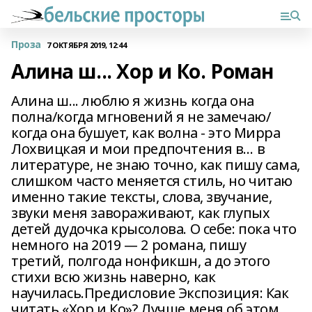
Проза
7 ОКТЯБРЯ 2019, 12:44
Алина ш... Хор и Ко. Роман
Алина ш... люблю я жизнь когда она
полна/когда мгновений я не замечаю/
когда она бушует, как волна - это Мирра
Лохвицкая и мои предпочтения в… в
литературе, не знаю точно, как пишу сама,
слишком часто меняется стиль, но читаю
именно такие тексты, слова, звучание,
звуки меня завораживают, как глупых
детей дудочка крысолова. О себе: пока что
немного на 2019 — 2 романа, пишу
третий, полгода нонфикшн, а до этого
стихи всю жизнь наверно, как
научилась.Предисловие Экспозиция: Как
читать «Хор и Ко»? Лучше меня об этом