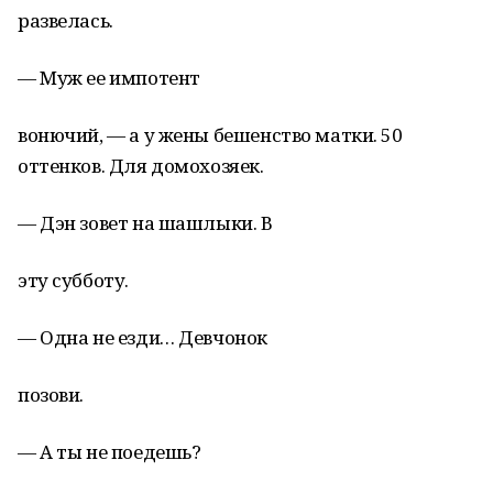
развелась.
— Муж ее импотент
вонючий, — а у жены бешенство матки. 50
оттенков. Для домохозяек.
— Дэн зовет на шашлыки. В
эту субботу.
— Одна не езди… Девчонок
позови.
— А ты не поедешь?