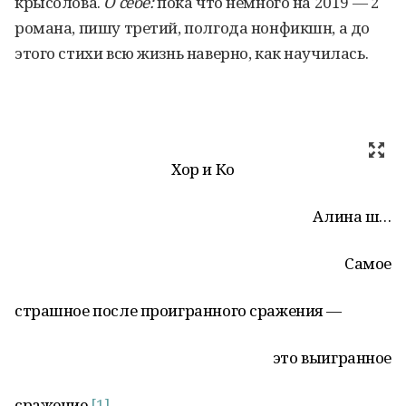
крысолова.
О себе:
пока что немного на 2019 — 2
романа, пишу третий, полгода нонфикшн, а до
этого стихи всю жизнь наверно, как научилась.
Хор и Ко
Алина ш…
Самое
страшное после проигранного сражения —
это выигранное
сражение.
[1]