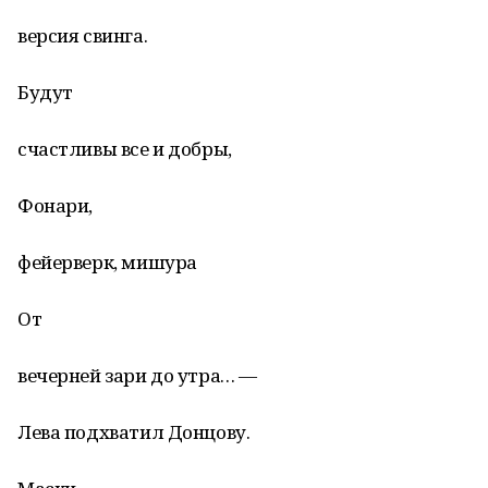
версия свинга.
Будут
счастливы все и добры,
Фонари,
фейерверк, мишура
От
вечерней зари до утра… —
Лева подхватил Донцову.