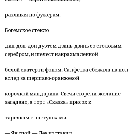
разливая по фужерам.
Богемское стекло
дин-дон-дон дуэтом дзинь-дзинь со столовым
серебром, и шелест накрахмаленной
белой скатерти фоном. Салфетка сбежала на пол
вслед за шершаво-оранжевой
корочкой мандарина. Свечи сгорели, желание
загадано, а торт «Сказка» присох к
тарелкам с пастушками.
— Ян спой, — Лев поставил