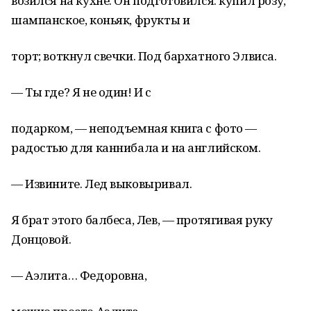
возился на кухне. Он подготовился: купил розу,
шампанское, коньяк, фрукты и
торт; воткнул свечки. Под бархатного Элвиса.
— Ты где? Я не один! И с
подарком, — неподъемная книга с фото —
радостью для каннибала и на английском.
— Извините. Лед выковыривал.
Я брат этого балбеса, Лев, — протягивая руку
Донцовой.
— Аэлита… Федоровна,