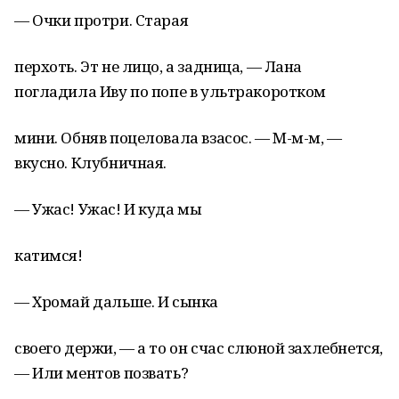
— Очки протри. Старая
перхоть. Эт не лицо, а задница, — Лана
погладила Иву по попе в ультракоротком
мини. Обняв поцеловала взасос. — М-м-м, —
вкусно. Клубничная.
— Ужас! Ужас! И куда мы
катимся!
— Хромай дальше. И сынка
своего держи, — а то он счас слюной захлебнется,
— Или ментов позвать?