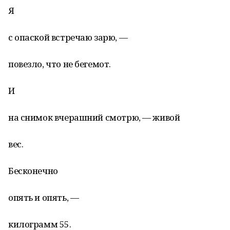
Я
с опаской встречаю зарю, —
повезло, что не бегемот.
И
на снимок вчерашний смотрю, — живой
вес.
Бесконечно
опять и опять, —
килограмм 55.