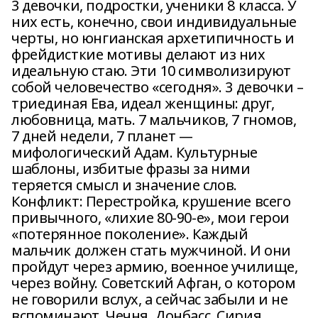
3 девочки, подростки, ученики 8 класса. У
них есть, конечно, свои индивидуальные
черты, но юнгианская архетипичность и
фрейдисткие мотивы делают из них
идеальную стаю. Эти 10 символизируют
собой человечество «сегодня». 3 девочки –
триединая Ева, идеал женщины: друг,
любовница, мать. 7 мальчиков, 7 гномов,
7 дней недели, 7 планет —
мифологический Адам. Культурные
шаблоны, избитые фразы за ними
теряется смысл и значение слов.
Конфликт: Перестройка, крушение всего
привычного, «лихие 80-90-е», мои герои
«потерянное поколение». Каждый
мальчик должен стать мужчиной. И они
пройдут через армию, военное училище,
через войну. Советский Афган, о котором
не говорили вслух, а сейчас забыли и не
вспоминают, Чечня, Донбасс, Сирия.