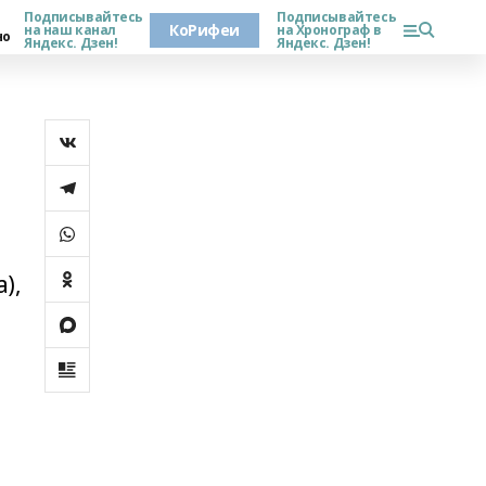
Подписывайтесь
Подписывайтесь
КоРифеи
на наш канал
на Хронограф в
но
Яндекс. Дзен!
Яндекс. Дзен!
),