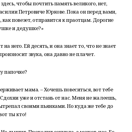
здесь, чтобы почтить память великого, нет,
Василии Петровиче Юркове. Пока он перед вами,
, как повезет, отправится к праотцам. Дорогие
бушке и дедушке?»
на него. Ей десять, и она знает то, что не знает
роизносит звука, она давно не плачет.
му папочке?
держивает мама. – Хочешь повеситься, вот тебе
. Сдохни уже и отстань от нас. Меня не жалеешь,
вытрепал своими пьянками. Но куда же тебе до
вот ты кто!
 Не дышит. Проходит секунда, а может, час. Ее