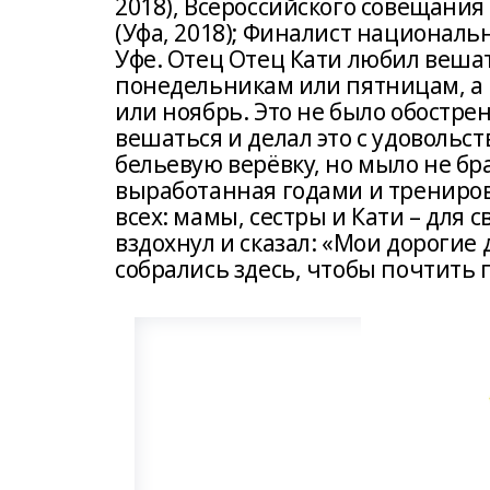
2018), Всероссийского совещания
(Уфа, 2018); Финалист национальн
Уфе. Отец Отец Кати любил вешат
понедельникам или пятницам, а 
или ноябрь. Это не было обостре
вешаться и делал это с удовольс
бельевую верёвку, но мыло не бра
выработанная годами и трениро
всех: мамы, сестры и Кати – для
вздохнул и сказал: «Мои дорогие
собрались здесь, чтобы почтить 