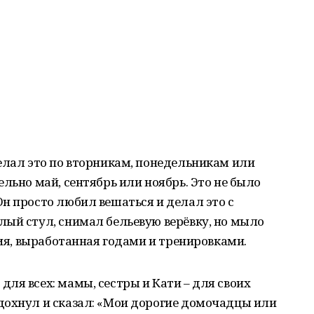
елал это по вторникам, понедельникам или
льно май, сентябрь или ноябрь. Это не было
н просто любил вешаться и делал это с
лый стул, снимал бельевую верёвку, но мыло
гия, выработанная годами и тренировками.
ля всех: мамы, сестры и Кати – для своих
дохнул и сказал: «Мои дорогие домочадцы или