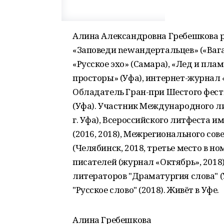
Алина Александровна Гребешкова ро
«Заповеди newандертальцев» («Ваган
«Русское эхо» (Самара), «Лед и пла
просторы» (Уфа), интернет-журнал
Обладатель Гран-при Шестого фест
(Уфа). Участник Международного ли
г. Уфа), Всероссийского литфеста им
(2016, 2018), Межрегионального с
(Челябинск, 2018, третье место в 
писателей (журнал «Октябрь», 2018
литераторов "Драматургия слова" 
"Русское слово" (2018). Живёт в Уфе.
Алина Гребешкова