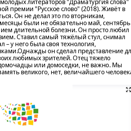
 молодых литераторов "Драматургия слова"
ой премии "Русское слово" (2018). Живёт в
ься. Он не делал это по вторникам,
месяцы были не обязательно май, сентябрь
нием длительной болезни. Он просто любил
твием. Ставил самый тяжёлый стул, снимал
л – у него была своя технология,
вками.Однажды он сделал представление д
 своих любимых зрителей. Отец тяжело
 домочадцы или домоседки, не важно. Мы
память великого, нет, величайшего человек