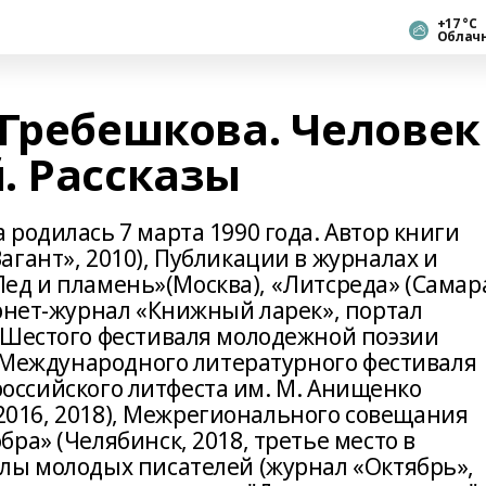
+17 °С
Облач
 Гребешкова. Человек
. Рассказы
родилась 7 марта 1990 года. Автор книги
гант», 2010), Публикации в журналах и
«Лед и пламень»(Москва), «Литсреда» (Самара
ернет-журнал «Книжный ларек», портал
 Шестого фестиваля молодежной поэзии
к Международного литературного фестиваля
сероссийского литфеста им. М. Анищенко
 (2016, 2018), Межрегионального совещания
ра» (Челябинск, 2018, третье место в
лы молодых писателей (журнал «Октябрь»,