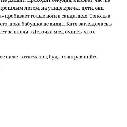
и прошлым летом, на улице кричат дети, они
» пробивает голые ноги в сандалиях. Тополь в
его, пока бабушка не видит. Катя загляделась в
ет за плечи: «Девочка моя, очнись, что с
 ее щеке – отпечаток, будто заигравшийся
.