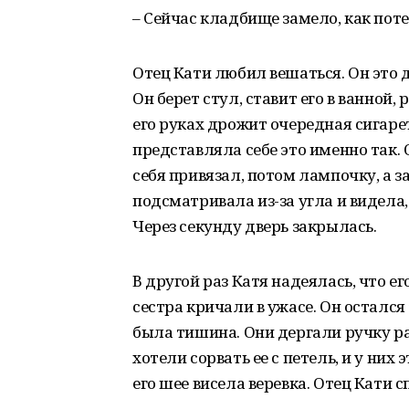
– Сейчас кладбище замело, как поте
Отец Кати любил вешаться. Он это 
Он берет стул, ставит его в ванной,
его руках дрожит очередная сигарет
представляла себе это именно так.
себя привязал, потом лампочку, а з
подсматривала из-за угла и видела, 
Через секунду дверь закрылась.
В другой раз Катя надеялась, что е
сестра кричали в ужасе. Он остался 
была тишина. Они дергали ручку ра
хотели сорвать ее с петель, и у них
его шее висела веревка. Отец Кати с