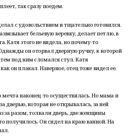
плеет, так сразу поедем.
делал с удовольствием и тщательно готовился.
 развязывает бельевую веревку, делает петлю, в
а. Катя этого не видела, но почему-то
 Однажды он оторвал дверную ручку, к которой
атем под ним сломался стул. Катя
как он плакал. Наверное, отец тоже видел ее.
го мечта наконец-то осуществилась. Но мама и
за дверью, которая не открывалась, за ней
з за разом, толкали дверь, две женщины
 это получилось. Он сидел на краю ванной. На
пал.