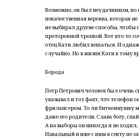
Возможно, он был неудачником, но н
некачественная веревка, которая не
не выбирал другие способы, чтобы п
проторенной тропкой. Вот кто-то с
отец Кати любил вешаться. И однаж
случайно. Но в жизни Кати к тому в
Борода
Петр Петрович человек был очень ск
указывал и тот факт, что телефон о
фрилансером. То ли биткоинушку ма
даже его родители. Слава богу, спайс
А на выборы он никогда и не ходил,
Навальный и иже с ним в секту не з