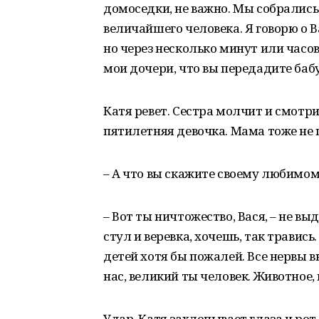
домоседки, не важно. Мы собрались 
величайшего человека. Я говорю о 
но через несколько минут или часов
мои дочери, что вы передадите ба
Катя ревет. Сестра молчит и смотрит 
пятилетняя девочка. Мама тоже не п
– А что вы скажите своему любимо
– Вот ты ничтожество, Вася, – не вы
стул и веревка, хочешь, так травись
детей хотя бы пожалей. Все нервы 
нас, великий ты человек. Животное, 
Удар. Катя захлопывает глаза и рот.