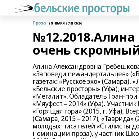
Проза
2 ЯНВАРЯ 2019, 06:26
№12.2018.Алина
очень скромный
Алина Александровна Гребешкова 
«Заповеди newандертальцев» («Ва
газетах: «Русское эхо» (Самара), 
«Бельские просторы» (Уфа), инт
«Мегалит». Обладатель Гран-при
«Мяуфест – 2014» (Уфа). Участни
«Горящая гора» (2015, г. Уфа), В
(Самара, 2015 – 2017), «Таврида»
молодых писателей «Стилисты доб
номинации проза), участник Шко