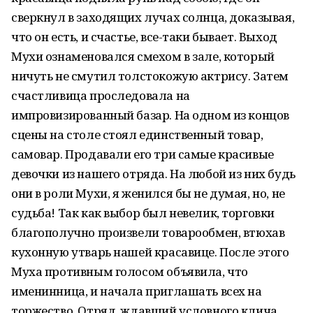
сверкнул в заходящих лучах солнца, доказывая,
что он есть, и счастье, все-таки бывает. Выход
Мухи ознаменовался смехом в зале, который
ничуть не смутил толстокожую актрису. Затем
счастливица проследовала на
импровизированный базар. На одном из концов
сцены на столе стоял единственный товар,
самовар. Продавали его три самые красивые
девочки из нашего отряда. На любой из них будь
они в роли Мухи, я женился бы не думая, но, не
судьба! Так как выбор был невелик, торговки
благополучно произвели товарообмен, втюхав
кухонную утварь нашей красавице. После этого
Муха противным голосом объявила, что
именинница, и начала приглашать всех на
торжество. Отряд, ждавший условного клича,