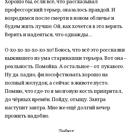
Хорошо бы, если всё, что рассказывал
профессорский терьер, оказалось правдой. И
возродимся после смерти в новом обличье и
будем жить лучше. Ой, как хочется в это верить.
Верить и надеяться, что однажды…
О-хо-хо-хо-хо-хо-хо! Боюсь, что всё это россказни
выжившего из ума старикашки терьера. Вот она –
реальность. Помойка. А остальное – от лукавого.
Ну да ладно, философствовать хорошо на
полный желудок, а сейчас в животе пусто.
Помню, что где-то я мозговую кость припрятал,
до чёрных времён. Пойду, отыщу. Завтра
наступит завтра. Мне же ещё долгий вечер
прожить надобно.
Дебют