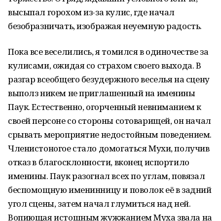
высыпал горохом из-за кулис, где начал
безобразничать, изображая неуемную радость.
Пока все веселились, я томился в одиночестве за
кулисами, ожидая со страхом своего выхода. В
разгар всеобщего безудержного веселья на сцену
выполз никем не приглашенный на именины
Паук. Естественно, огорченный невниманием к
своей персоне со стороны сотоварищей, он начал
срывать мероприятие недостойным поведением.
Членистоногое стало домогаться Мухи, получив
отказ в благосклонности, вконец испортило
именины. Паук разогнал всех по углам, повязал
беспомощную именинницу и поволок её в задний
угол сцены, затем начал глумиться над ней.
Вопиющая истошным жужжанием Муха звала на