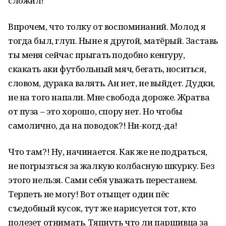
сложил!
Впрочем, что толку от воспоминаний. Молод я
тогда был, глуп. Ныне я другой, матёрый. Заставь
ты меня сейчас прыгать подобно кенгуру,
скакать аки футбольный мяч, бегать, носиться,
словом, дурака валять. Ан нет, не выйдет. Дудки,
не на того напали. Мне свобода дороже. Жратва
от пуза – это хорошо, спору нет. Но чтобы
самолично, да на поводок?! Ни-когд-да!
Что там?! Ну, начинается. Как же не подраться,
не погрызться за жалкую колбасную шкурку. Без
этого нельзя. Сами себя уважать перестанем.
Терпеть не могу! Вот отыщет один пёс
съедобный кусок, тут же нарисуется тот, кто
полезет отнимать. Тяпнуть что ли паршивца за