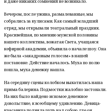
и даже никаких сомнений не возникало.
Вечером, после ужина, размалеванные, мы
собрались за кулисами. Как самый младший
отряд, мы открывали театральный праздник.
Красивейшая, по мнению мужской половины
нашего коллектива, вожатая Света, учащаяся
кефирной академии, объявила о начале шоу. Она
же была «закадровым голосом» в нашей
постановке. Действие началось. Муха по полю
пошла, муха денежку нашла.
На середину сцены колобком выкатилась наша
прима балерина. Подмостки жалобно застонали.
На них было найдено искомое денежное
довольствие, к всеобщему удивлению. Девица-
красавица подняла рупь над собою, где он