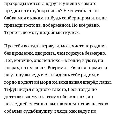
прокрадывается: а вдруг и у меня у самого
предки из голубокровных? Не спуталась ли
бабка моя с каким-нибудь сенбернаром или, не
приведи господь, доберманом. Но всё равно.
Терпеть не могу подобный скулёж.
Про себя всегда твержу: я, мол, чистопородная,
без примесей, дворняга, чем горжусь безмерно.
Нет, конечно, оно неплохо – в тепле, в уюте, на
коврах, на пуфиках. Вовремя тебя и накормят, и
на улицу выведут. А ты идёшь себе рядом, с
гордо поднятой мордой, вскидывая вперёд лапы.
Тьфу! Видал я одного такого, Весь тогда по
детству своему золотому обскулился, до
последней слезинки выплакался, пеняя на свою
собачью судьбинушку, глядя, как ведут по