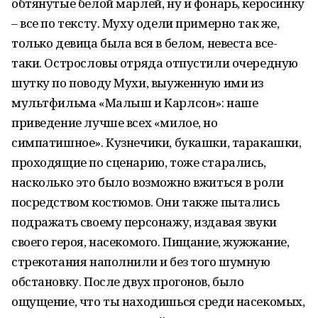
обтянутые белой марлей, ну и фонарь, керосинку
– все по тексту. Муху одели примерно так же,
только девица была вся в белом, невеста все-
таки. Острословы отряда отпустили очередную
шутку по поводу Мухи, выуженную ими из
мультфильма «Малыш и Карлсон»: наше
приведение лучше всех «милое, но
симпатишное». Кузнечики, букашки, таракашки,
проходящие по сценарию, тоже старались,
насколько это было возможно вжиться в роли
посредством костюмов. Они также пытались
подражать своему персонажу, издавая звуки
своего героя, насекомого. Пищание, жужжание,
стрекотания наполнили и без того шумную
обстановку. После двух прогонов, было
ощущение, что ты находишься среди насекомых,