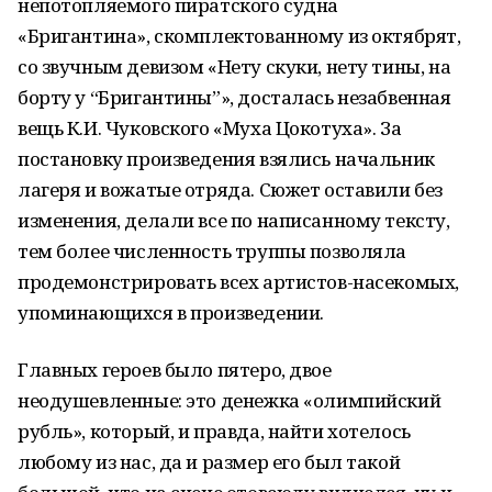
непотопляемого пиратского судна
«Бригантина», скомплектованному из октябрят,
со звучным девизом «Нету скуки, нету тины, на
борту у “Бригантины”», досталась незабвенная
вещь К.И. Чуковского «Муха Цокотуха». За
постановку произведения взялись начальник
лагеря и вожатые отряда. Сюжет оставили без
изменения, делали все по написанному тексту,
тем более численность труппы позволяла
продемонстрировать всех артистов-насекомых,
упоминающихся в произведении.
Главных героев было пятеро, двое
неодушевленные: это денежка «олимпийский
рубль», который, и правда, найти хотелось
любому из нас, да и размер его был такой