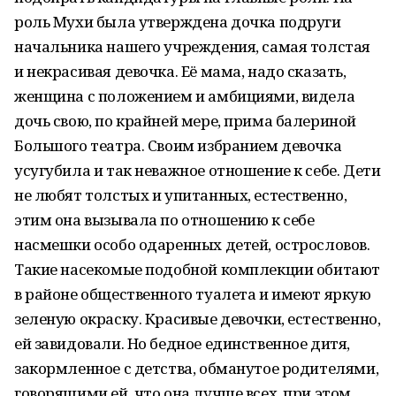
роль Мухи была утверждена дочка подруги
начальника нашего учреждения, самая толстая
и некрасивая девочка. Её мама, надо сказать,
женщина с положением и амбициями, видела
дочь свою, по крайней мере, прима балериной
Большого театра. Своим избранием девочка
усугубила и так неважное отношение к себе. Дети
не любят толстых и упитанных, естественно,
этим она вызывала по отношению к себе
насмешки особо одаренных детей, острословов.
Такие насекомые подобной комплекции обитают
в районе общественного туалета и имеют яркую
зеленую окраску. Красивые девочки, естественно,
ей завидовали. Но бедное единственное дитя,
закормленное с детства, обманутое родителями,
говорящими ей, что она лучше всех, при этом