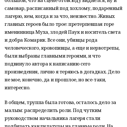
большой, что на сцене отовсюду виднелся, ну и
самовар, расписанный под хохлому, подаренный
лагерю, кем, когда и за что, неизвестно. Живых
главных героев было трое: претерпевшая горе
именинница Муха, злодей Паук и носитель света
и добра Комарик. Все они, убивцы рода
человеческого, кровопивцы, а еще и нервотрепы,
были выбраны главными героями, и что
подвинуло автора к написанию сего
произведения, лично я теряюсь в догадках. Дело
не мое, конечно, да и прошлое, но все-таки,
интересно.
В общем, труппа была готова, осталось дело за
малым: распределить роли. Под чутким
руководством начальника лагеря стали
подбирать кандидатуры на главные роли. На