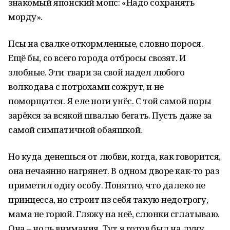
знакомый японский мопс: «Надо сохранять
морду».
Псы на свалке откормленные, словно порося.
Ещё бы, со всего города отбросы свозят. И
злобные. Эти твари за свой надел любого
волкодава с потрохами сожрут, и не
поморщатся. Я еле ноги унёс. С той самой поры
зарёкся за всякой швалью бегать. Пусть даже за
самой симпатичной обаяшкой.
Но куда денешься от любви, когда, как говорится,
она нечаянно нагрянет. В одном дворе как-то раз
приметил одну особу. Понятно, что далеко не
принцесса, но строит из себя такую недотрогу,
мама не горюй. Гляжу на неё, слюнки сглатываю.
Она – ноль внимания. Тут я готов был на луну