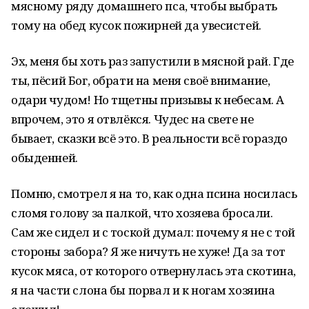
мясному ряду домашнего пса, чтобы выбрать
тому на обед кусок пожирней да увесистей.
Эх, меня бы хоть раз запустили в мясной рай. Где
ты, пёсий Бог, обрати на меня своё внимание,
одари чудом! Но тщетны призывы к небесам. А
впрочем, это я отвлёкся. Чудес на свете не
бывает, сказки всё это. В реальности всё гораздо
обыденней.
Помню, смотрел я на то, как одна псина носилась
сломя голову за палкой, что хозяева бросали.
Сам же сидел и с тоской думал: почему я не с той
стороны забора? Я же ничуть не хуже! Да за тот
кусок мяса, от которого отвернулась эта скотина,
я на части слона бы порвал и к ногам хозяина