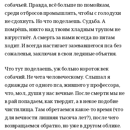
собачьей. Правда, всё больше по помойкам,
среди отбросов промышлять, чтобы с голодухи
не сдохнуть. Но что поделаешь. Судьба. А
помрёшь, никто над твоим хладным трупом не
взгрустнёт. А смерть за нами всегда по пятам
ходит. И всегда настигает зазевавшегося пса без
сожаленья, заключая в свои ледяные объятия.
Что тут поделаешь, уж больно короток век
собачий. Не чета человеческому. Слышал я
однажды от одного пса, жившего у профессора,
что, мол, души у нас вечные. После смерти мы не
в рай попадаем, как твердят, а в некое подобие
чистилища. Там обретаемся какое-то время (что
для вечности лишняя тысяча лет?), после чего
возвращаемся обратно, но уже в другом облике.