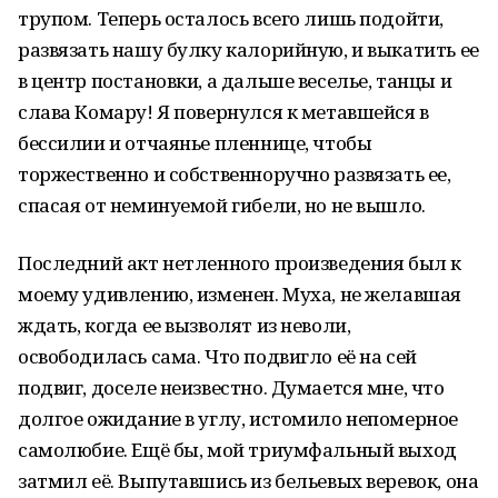
трупом. Теперь осталось всего лишь подойти,
развязать нашу булку калорийную, и выкатить ее
в центр постановки, а дальше веселье, танцы и
слава Комару! Я повернулся к метавшейся в
бессилии и отчаянье пленнице, чтобы
торжественно и собственноручно развязать ее,
спасая от неминуемой гибели, но не вышло.
Последний акт нетленного произведения был к
моему удивлению, изменен. Муха, не желавшая
ждать, когда ее вызволят из неволи,
освободилась сама. Что подвигло её на сей
подвиг, доселе неизвестно. Думается мне, что
долгое ожидание в углу, истомило непомерное
самолюбие. Ещё бы, мой триумфальный выход
затмил её. Выпутавшись из бельевых веревок, она