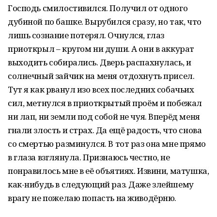
Господь смилостивился. Получил от одного
дубиной по башке. Вырубился сразу, но так, что
лишь сознание потерял. Очнулся, глаз
приоткрыл – кругом ни души. А они в аккурат
выходить собирались. Дверь распахнулась, и
солнечный зайчик на меня отдохнуть присел.
Тут я как рванул изо всех последних собачьих
сил, метнулся в приоткрытый проём и побежал
ни лап, ни земли под собой не чуя. Вперёд меня
гнали злость и страх. Да ещё радость, что снова
со смертью разминулся. В тот раз она мне прямо
в глаза взглянула. Признаюсь честно, не
понравилось мне в её объятиях. Извини, матушка,
как-нибудь в следующий раз. Даже злейшему
врагу не пожелаю попасть на живодёрню.