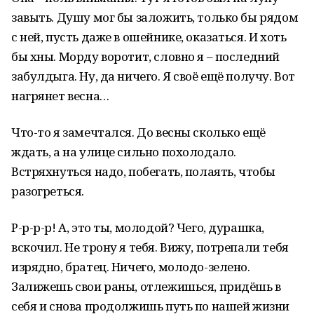
завыть. Душу мог бы заложить, только бы рядом
с ней, пусть даже в ошейнике, оказаться. И хоть
бы хны. Морду воротит, словно я – последний
забулдыга. Ну, да ничего. Я своё ещё получу. Вот
нагрянет весна…
Что-то я замечтался. До весны сколько ещё
ждать, а на улице сильно похолодало.
Встряхнуться надо, побегать, полаять, чтобы
разогреться.
Р-р-р-р! А, это ты, молодой? Чего, дурашка,
вскочил. Не трону я тебя. Вижу, потрепали тебя
изрядно, братец. Ничего, молодо-зелено.
Залижешь свои раны, отлежишься, придёшь в
себя и снова продолжишь путь по нашей жизни