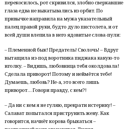
перекосилось, рот скривился, злобно сверкавшие
глаза едва не выкатывались из орбит. По
привычке направила на мужа указательный
палец правой руки, будто дуло пистолета, и от
всей души влепила в него ядовитые слова-пули:
– Племенной бык! Предатель! Сволочь! – Вдруг
вытащила из-под воротника пиджака какую-то
иголку. – Видишь, любовница тебя околдовала!
Сделала приворот! Потому и неймётся тебе!
Думаешь, любовь? Не-а, это всего лишь
приворот… Говори правду, с кем?!
– Да ни с кем я не гуляю, прекрати истерику! –
Салават попытался приструнить жену. Как
говорится, начнёт корова брыкаться –