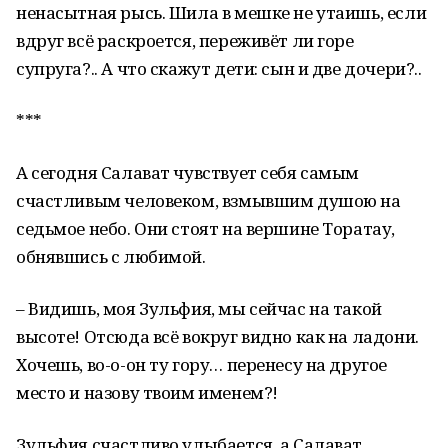
ненасытная рысь. Шила в мешке не утаишь, если
вдруг всё раскроется, переживёт ли горе
супруга?.. А что скажут дети: сын и две дочери?..
***
А сегодня Салават чувствует себя самым
счастливым человеком, взмывшим душою на
седьмое небо. Они стоят на вершине Торатау,
обнявшись с любимой.
– Видишь, моя Зульфия, мы сейчас на такой
высоте! Отсюда всё вокруг видно как на ладони.
Хочешь, во-о-он ту гору… перенесу на другое
место и назову твоим именем?!
Зульфия счастливо улыбается, а Салават