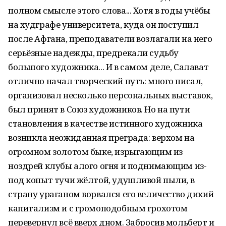
полном смысле этого слова... Хотя в годы учёбы
на худграфе университета, куда он поступил
после Афгана, преподаватели возлагали на него
серьёзные надежды, предрекали судьбу
большого художника... И в самом деле, Салават
отлично начал творческий путь: много писал,
организовал несколько персональных выставок,
был принят в Союз художников. Но на пути
становления в качестве истинного художника
возникла неожиданная преграда: верхом на
огромном золотом быке, изрыгающим из
ноздрей клубы алого огня и поднимающим из-
под копыт тучи жёлтой, удушливой пыли, в
страну ураганом ворвался его величество дикий
капитализм и с громоподобным грохотом
перевернул всё вверх дном. Забросив мольберт и