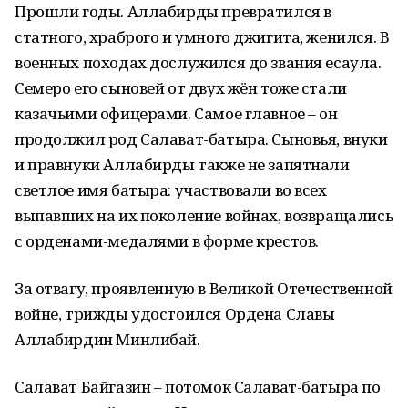
Прошли годы. Аллабирды превратился в
статного, храброго и умного джигита, женился. В
военных походах дослужился до звания есаула.
Семеро его сыновей от двух жён тоже стали
казачьими офицерами. Самое главное – он
продолжил род Салават-батыра. Сыновья, внуки
и правнуки Аллабирды также не запятнали
светлое имя батыра: участвовали во всех
выпавших на их поколение войнах, возвращались
с орденами-медалями в форме крестов.
За отвагу, проявленную в Великой Отечественной
войне, трижды удостоился Ордена Славы
Аллабирдин Минлибай.
Салават Байгазин – потомок Салават-батыра по