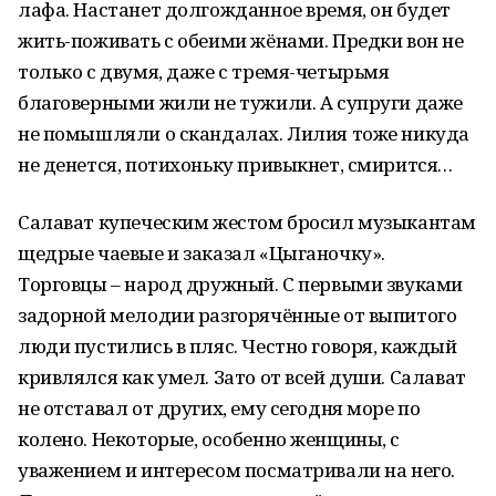
лафа. Настанет долгожданное время, он будет
жить-поживать с обеими жёнами. Предки вон не
только с двумя, даже с тремя-четырьмя
благоверными жили не тужили. А супруги даже
не помышляли о скандалах. Лилия тоже никуда
не денется, потихоньку привыкнет, смирится…
Салават купеческим жестом бросил музыкантам
щедрые чаевые и заказал «Цыганочку».
Торговцы – народ дружный. С первыми звуками
задорной мелодии разгорячённые от выпитого
люди пустились в пляс. Честно говоря, каждый
кривлялся как умел. Зато от всей души. Салават
не отставал от других, ему сегодня море по
колено. Некоторые, особенно женщины, с
уважением и интересом посматривали на него.