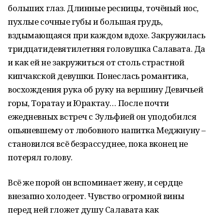
больших глаз. Длинные ресницы, точёный нос,
пухлые сочные губы и большая грудь,
вздымающаяся при каждом вдохе. Закружилась
тридцатидевятилетняя головушка Салавата. Да
и как ей не закружиться от столь страстной
кипчакской девушки. Понеслась романтика,
восхождения рука об руку на вершину Девичьей
горы, Торатау и Юрактау… После почти
ежедневных встреч с Зульфией он уподобился
опьяневшему от любовного напитка Меджнуну –
становился всё безрассуднее, пока вконец не
потерял голову.
Всё же порой он вспоминает жену, и сердце
внезапно холодеет. Чувство огромной вины
перед ней гложет душу Салавата как