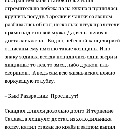
пострашней коня становится. Лилия
стремительно побежала на кухню и принялась
крушить посуду. Тарелки и чашки со звоном
разбивались об пол, несколько штук пролетели
прямо над головой мужа. Да, вспыльчивая
досталась жена… Видно, небесной канцелярией
отписаны ему именно такие женщины. И по
знаку зодиака всегда попадались одни звери и
хищницы: то лев, то змея, либо дракон, иль
скорпион… А ведь сам всю жизнь искал нежно
воркующую голубку.
– Бык! Развратник! Проститут!
Скандал длился довольно долго. И терпение
Салавата лопнуло: достал из холодильника
водку, налил стакан до краёв и залпом выпил.