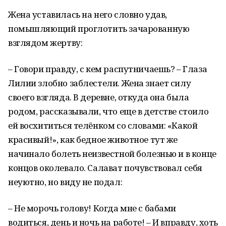
Жена уставилась на него словно удав,
помышляющий проглотить зачарованную
взглядом жертву:
– Говори правду, с кем распутничаешь? – Глаза
Лилии злобно заблестели. Жена знает силу
своего взгляда. В деревне, откуда она была
родом, рассказывали, что еще в детстве стоило
ей восхититься телёнком со словами: «Какой
красивый!», как бедное животное тут же
начинало болеть неизвестной болезнью и в конце
концов околевало. Салават почувствовал себя
неуютно, но виду не подал:
– Не морочь голову! Когда мне с бабами
водиться, день и ночь на работе! – И вправду, хоть