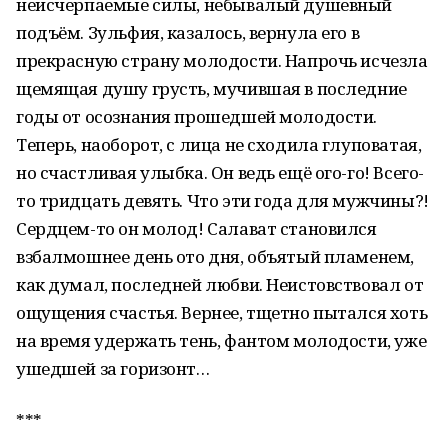
неисчерпаемые силы, небывалый душевный
подъём. Зульфия, казалось, вернула его в
прекрасную страну молодости. Напрочь исчезла
щемящая душу грусть, мучившая в последние
годы от осознания прошедшей молодости.
Теперь, наоборот, с лица не сходила глуповатая,
но счастливая улыбка. Он ведь ещё ого-го! Всего-
то тридцать девять. Что эти года для мужчины?!
Сердцем-то он молод! Салават становился
взбалмошнее день ото дня, объятый пламенем,
как думал, последней любви. Неистовствовал от
ощущения счастья. Вернее, тщетно пытался хоть
на время удержать тень, фантом молодости, уже
ушедшей за горизонт…
***