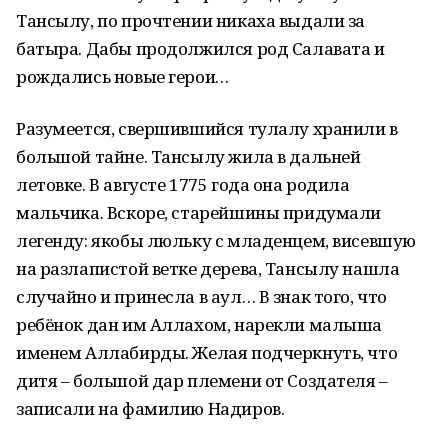
Тансылу, по прочтении никаха выдали за
батыра. Дабы продолжился род Салавата и
рождались новые герои…
Разумеется, свершившийся тулалу хранили в
большой тайне. Тансылу жила в дальней
летовке. В августе 1775 года она родила
мальчика. Вскоре, старейшины придумали
легенду: якобы люльку с младенцем, висевшую
на разлапистой ветке дерева, Тансылу нашла
случайно и принесла в аул… В знак того, что
ребёнок дан им Аллахом, нарекли малыша
именем Аллабирды. Желая подчеркнуть, что
дитя – большой дар племени от Создателя –
записали на фамилию Надиров.