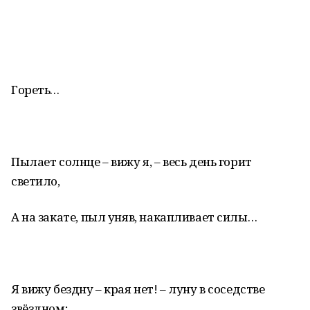
Гореть…
Пылает солнце – вижу я, – весь день горит
светило,
А на закате, пыл уняв, накапливает силы…
Я вижу бездну – края нет! – луну в соседстве
звёздном;