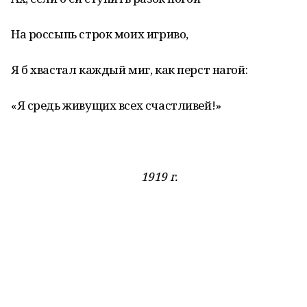
На россыпь строк моих игриво,
Я б хвастал каждый миг, как перст нагой:
«Я средь живущих всех счастливей!»
1919 г.