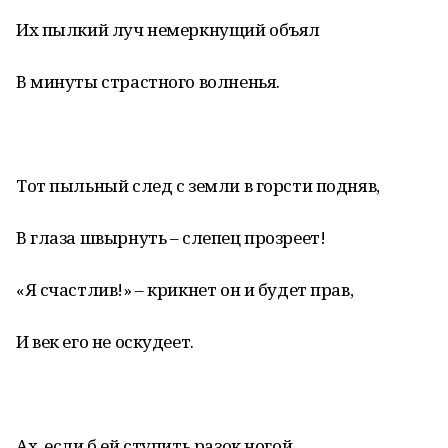
Их пылкий луч немеркнущий объял
В минуты страстного волненья.
Тот пыльный след с земли в горсти подняв,
В глаза швырнуть – слепец прозреет!
«Я счастлив!» – крикнет он и будет прав,
И век его не оскудеет.
Ах, если б ей ступить разок ногой