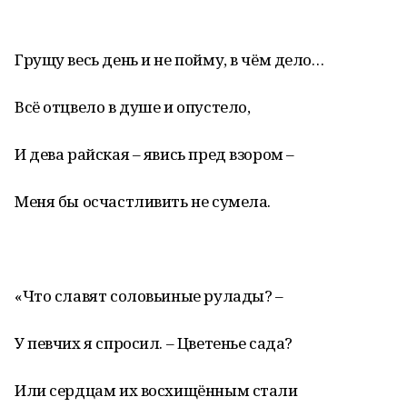
Грущу весь день и не пойму, в чём дело…
Всё отцвело в душе и опустело,
И дева райская – явись пред взором –
Меня бы осчастливить не сумела.
«Что славят соловьиные рулады? –
У певчих я спросил. – Цветенье сада?
Или сердцам их восхищённым стали