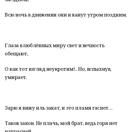
Всю ночь в движении они и канут утром поздним.
Глаза влюблённых миру свет и вечность
обещают,
О как тот взгляд неукротим!.. Но, вспыхнув,
умирает.
Зарю я вижу иль закат, и это пламя гаснет…
Таков закон. Не плачь, мой брат, ведь горя нет
напрасней.