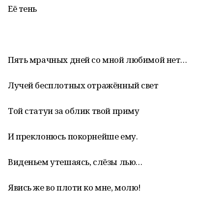
Её тень
Пять мрачных дней со мной любимой нет…
Лучей бесплотных отражённый свет
Той статуи за облик твой приму
И преклонюсь покорнейше ему.
Виденьем утешаясь, слёзы лью…
Явись же во плоти ко мне, молю!