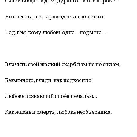
Счастливца – в дом, дурного – вон с порога!..
Но клевета и скверна здесь не властны
Над тем, кому любовь одна – подмога…
Влачить свой жалкий скарб нам не по силам,
Безвинного, гляди, как подкосило,
Любовь познавший опоён печалью…
Как жизнь и смерть, любовь необъяснима.