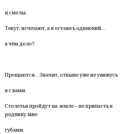
и смелы.
Текут, исчезают, а я остаюсь одинокий…
в чём дело?
Прощаются… Значит, отныне уже не увижусь
я с вами.
Столетья пройдут на земле – не припасть к
роднику мне
губами.