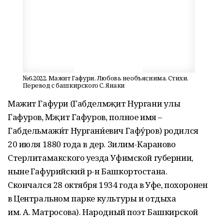
№6.2022. Мажит Гафури. Любовь необъяснима. Стихи.
Перевод с башкирского С. Янаки
Мажит Гафури (Габделмәҗит Нургани улы
Гафуров, Мәҗит Гафуров, полное имя –
Габдельмажи́т Нургани́евич Гафу́ров) родился
20 июля 1880 года в дер. Зилим-Караново
Стерлитамакского уезда Уфимской губернии,
ныне Гафурийский р-н Башкортостана.
Скончался 28 октября 1934 года в Уфе, похоронен
в Центральном парке культуры и отдыха
им. А. Матросова). Народный поэт Башкирской