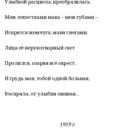
Улыбкой расцвела, преобразилась.
Меж лепестками мака – меж губами –
Искрятся жемчуга, маня снегами.
Лица её нерукотворный свет
Пролился, озаряя всё окрест.
И грудь моя, тобой одной больная,
Воспряла, от улыбки оживая…
1919 г.