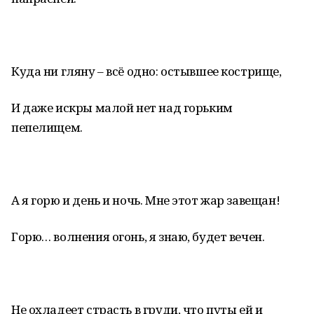
Куда ни гляну – всё одно: остывшее кострище,
И даже искры малой нет над горьким
пепелищем.
А я горю и день и ночь. Мне этот жар завещан!
Горю… волнения огонь, я знаю, будет вечен.
Не охладеет страсть в груди, что путы ей и