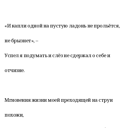
«И капли одной на пустую ладонь не прольётся,
не брызнет», –
Успел я подумать и слёз не сдержал о себе и
отчизне.
Мгновения жизни моей преходящей на струи
похожи,