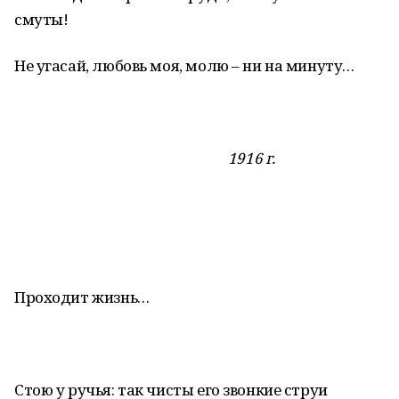
смуты!
Не угасай, любовь моя, молю – ни на минуту…
1916 г.
Проходит жизнь…
Стою у ручья: так чисты его звонкие струи